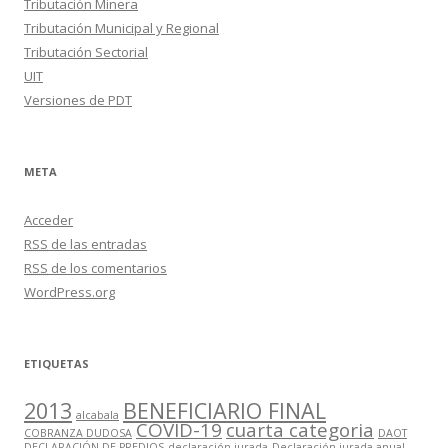
Tributación Minera
Tributación Municipal y Regional
Tributación Sectorial
UIT
Versiones de PDT
META
Acceder
RSS
de las entradas
RSS
de los comentarios
WordPress.org
ETIQUETAS
2013
BENEFICIARIO FINAL
alcabala
COVID-19
cuarta categoria
COBRANZA DUDOSA
DAOT
DECLARACIÓN DE PREDIOS
declaración jurada
Declaración jurada anual