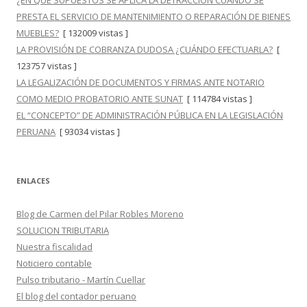
¿EN QUÉ SUPUESTOS SE APLICA LA DETRACCIÓN CUANDO SE
PRESTA EL SERVICIO DE MANTENIMIENTO O REPARACIÓN DE BIENES
MUEBLES?
[ 132009 vistas ]
LA PROVISIÓN DE COBRANZA DUDOSA ¿CUÁNDO EFECTUARLA?
[
123757 vistas ]
LA LEGALIZACIÓN DE DOCUMENTOS Y FIRMAS ANTE NOTARIO
COMO MEDIO PROBATORIO ANTE SUNAT
[ 114784 vistas ]
EL “CONCEPTO” DE ADMINISTRACIÓN PÚBLICA EN LA LEGISLACIÓN
PERUANA
[ 93034 vistas ]
ENLACES
Blog de Carmen del Pilar Robles Moreno
SOLUCION TRIBUTARIA
Nuestra fiscalidad
Noticiero contable
Pulso tributario - Martín Cuellar
El blog del contador peruano