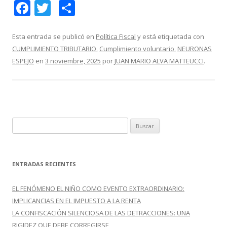
F
T
C
ac
w
o
e
itt
m
Esta entrada se publicó en
Política Fiscal
y está etiquetada con
CUMPLIMIENTO TRIBUTARIO
,
Cumplimiento voluntario
,
NEURONAS
b
er
p
ESPEJO
en
3 noviembre, 2025
por
JUAN MARIO ALVA MATTEUCCI
.
o
ar
o
ti
k
r
B
u
s
c
ENTRADAS RECIENTES
a
r
EL FENÓMENO EL NIÑO COMO EVENTO EXTRAORDINARIO:
:
IMPLICANCIAS EN EL IMPUESTO A LA RENTA
LA CONFISCACIÓN SILENCIOSA DE LAS DETRACCIONES: UNA
RIGIDEZ QUE DEBE CORREGIRSE