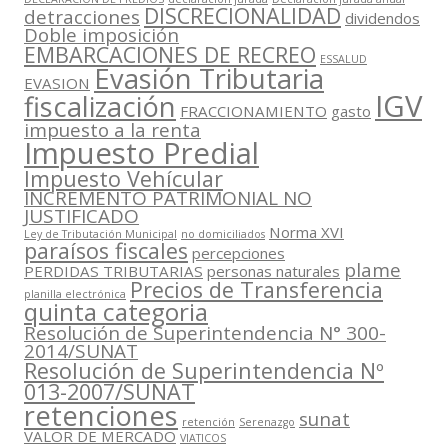
DISCRECIONALIDAD
detracciones
dividendos
Doble imposición
EMBARCACIONES DE RECREO
ESSALUD
Evasión Tributaria
EVASION
IGV
fiscalización
FRACCIONAMIENTO
gasto
impuesto a la renta
Impuesto Predial
Impuesto Vehícular
INCREMENTO PATRIMONIAL NO
JUSTIFICADO
Norma XVI
Ley de Tributación Municipal
no domiciliados
paraísos fiscales
percepciones
plame
PERDIDAS TRIBUTARIAS
personas naturales
Precios de Transferencia
planilla electrónica
quinta categoria
Resolución de Superintendencia N° 300-
2014/SUNAT
Resolución de Superintendencia Nº
013-2007/SUNAT
retenciones
sunat
retención
Serenazgo
VALOR DE MERCADO
VIATICOS