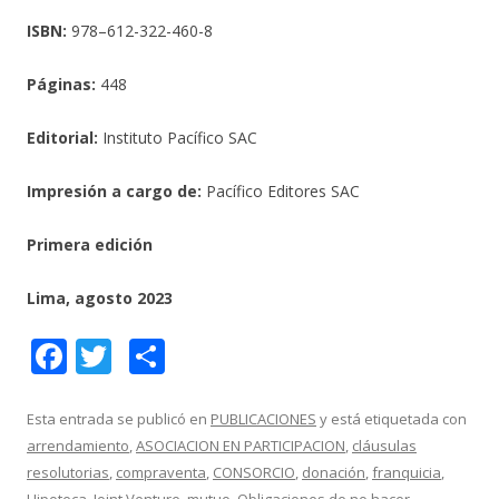
ISBN:
978–612-322-460-8
Páginas:
448
Editorial:
Instituto Pacífico SAC
Impresión a cargo de:
Pacífico Editores SAC
Primera edición
Lima, agosto 2023
F
T
C
ac
w
o
e
itt
m
Esta entrada se publicó en
PUBLICACIONES
y está etiquetada con
arrendamiento
,
ASOCIACION EN PARTICIPACION
,
cláusulas
b
er
p
resolutorias
,
compraventa
,
CONSORCIO
,
donación
,
franquicia
,
o
ar
Hipoteca
,
Joint Venture
,
mutuo
,
Obligaciones de no hacer
,