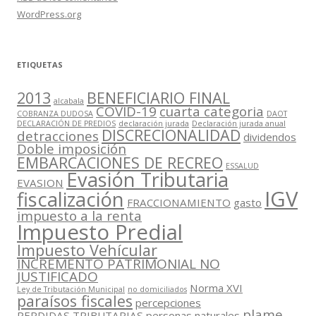
WordPress.org
ETIQUETAS
2013
BENEFICIARIO FINAL
alcabala
COVID-19
cuarta categoria
COBRANZA DUDOSA
DAOT
DECLARACIÓN DE PREDIOS
declaración jurada
Declaración jurada anual
DISCRECIONALIDAD
detracciones
dividendos
Doble imposición
EMBARCACIONES DE RECREO
ESSALUD
Evasión Tributaria
EVASION
IGV
fiscalización
FRACCIONAMIENTO
gasto
impuesto a la renta
Impuesto Predial
Impuesto Vehícular
INCREMENTO PATRIMONIAL NO
JUSTIFICADO
Norma XVI
Ley de Tributación Municipal
no domiciliados
paraísos fiscales
percepciones
plame
PERDIDAS TRIBUTARIAS
personas naturales