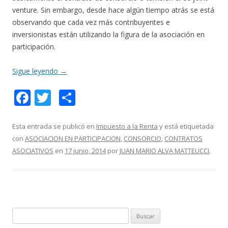
venture. Sin embargo, desde hace algún tiempo atrás se está
observando que cada vez más contribuyentes e
inversionistas están utilizando la figura de la asociación en
participación.
Sigue leyendo
→
F
T
C
ac
w
o
e
itt
m
Esta entrada se publicó en
Impuesto a la Renta
y está etiquetada
con
ASOCIACION EN PARTICIPACION
,
CONSORCIO
,
CONTRATOS
b
er
p
ASOCIATIVOS
en
17 junio, 2014
por
JUAN MARIO ALVA MATTEUCCI
.
o
ar
o
ti
k
r
B
u