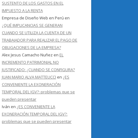
SUSTENTO DE LOS GASTOS EN EL
IMPUESTO A LA RENTA
Empresa de Diseño Web en Perú
en
¿QUÉ IMPLICANCIAS SE GENERAN
CUANDO SE UTILIZA LA CUENTA DE UN
TRABAJADOR PARA REALIZAR EL PAGO DE
OBLIGACIONES DE LA EMPRESA?
Alex Jesus Camacho Nuñez
en
EL
INCREMENTO PATRIMONIAL NO
JUSTIFICADO: ¿CUANDO SE CONFIGURA?
JUAN MARIO ALVA MATTEUCCI
en
¿ES
CONVENIENTE LA EXONERACIÓN
TEMPORAL DEL IGV?: problemas que se
pueden presentar
Iván
en
¿ES CONVENIENTE LA
EXONERACIÓN TEMPORAL DEL IGV?:
problemas que se pueden presentar