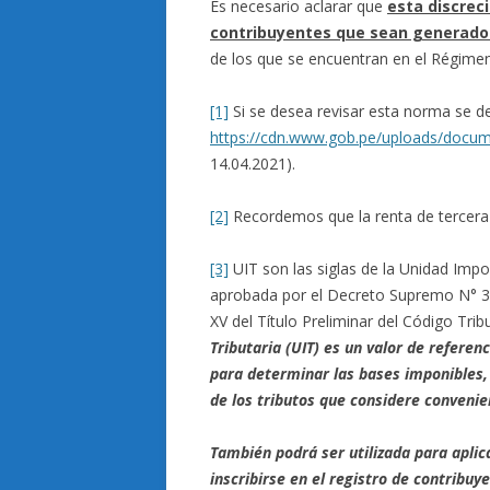
Es necesario aclarar que
esta discreci
contribuyentes que sean generador
de los que se encuentran en el Régimen
[1]
Si se desea revisar esta norma se de
https://cdn.www.gob.pe/uploads/docum
14.04.2021).
[2]
Recordemos que la renta de tercera 
[3]
UIT son las siglas de la Unidad Impos
aprobada por el Decreto Supremo N° 39
XV del Título Preliminar del Código Tribu
Tributaria (UIT) es un valor de referen
para determinar las bases imponibles,
de los tributos que considere convenie
También podrá ser utilizada para aplic
inscribirse en el registro de contribu