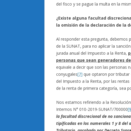
del fisco y se pague la multa en la mis
¿Existe alguna facultad discrecion
la omisión de la declaración de la 
Al responder esta pregunta, debemos pre
de la SUNAT, para no aplicar la sanción
jurada anual del Impuesto a la Renta,
p
personas que sean generadores de r
equivale a decir que son las personas n
conyugales
[7]
que optaron por tributar 
del Impuesto a la Renta, por las rentas 
de la renta de primera categoría, sea po
Nos estamos refiriendo a la Resolución
Internos N° 010-2019-SUNAT/700000
[
la facultad discrecional de no sancion
tipificadas en los numerales 1 y 8 del
Tributario, aprobado por Decreto Sup