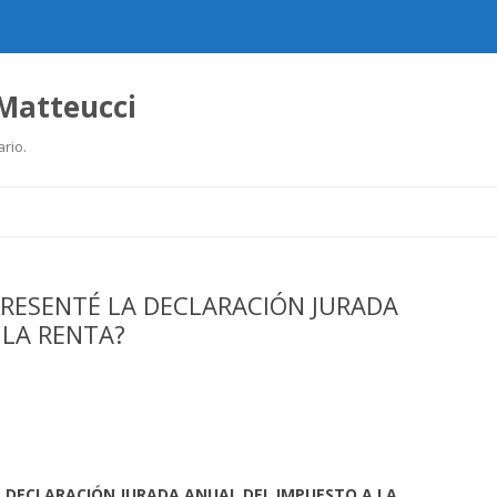
 Matteucci
ario.
Ir
al
contenido
PRESENTÉ LA DECLARACIÓN JURADA
 LA RENTA?
A DECLARACIÓN JURADA ANUAL DEL IMPUESTO A LA