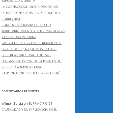
IMPUESTO A LA RENTA
LA CONFISCACIÓN SILENCIOSA DE LAS
DETRACCIONES: UNA RIGIDEZ QUE DEBE
CORREGIRSE
CONDUCTA HUMANA Y DERECHO
TRIBUTARIO: PUENTES ENTRE PSICOLOGÍA
Y FISCALIDAD PERUANA
LAS SUCURSALES Y LA DISTRIBUCIÓN DE
DIVIDENDOS: ¿EN QUÉ MOMENTO SE
DEBE REALIZAR EL PAGO DEL 5%?
FUNDAMENTOS CONSTITUCIONALES DEL
DERECHO ADMINISTRATIVO
SANCIONADOR TRIBUTARIO EN EL PERÚ
COMENTARIOS RECIENTES
Wilmer García
en
EL PRINCIPIO DE
CAUSALIDAD Y SU IMPLICANCIA EN EL