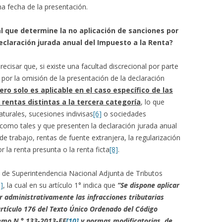
ma fecha de la presentación.
al que determine la no aplicación de sanciones por
declaración jurada anual del Impuesto a la Renta?
cisar que, si existe una facultad discrecional por parte
 por la omisión de la presentación de la declaración
ero solo es aplicable en el caso específico de las
entas distintas a la tercera categoría
, lo que
aturales, sucesiones indivisas
[6]
o sociedades
como tales y que presenten la declaración jurada anual
de trabajo, rentas de fuente extranjera, la regularización
r la renta presunta o la renta ficta
[8]
.
 de Superintendencia Nacional Adjunta de Tributos
9]
, la cual en su artículo 1° indica que
“Se dispone aplicar
ar administrativamente las infracciones tributarias
 artículo 176 del Texto Único Ordenado del Código
remo N.° 133-2013-EF
[10]
y normas modificatorias, de