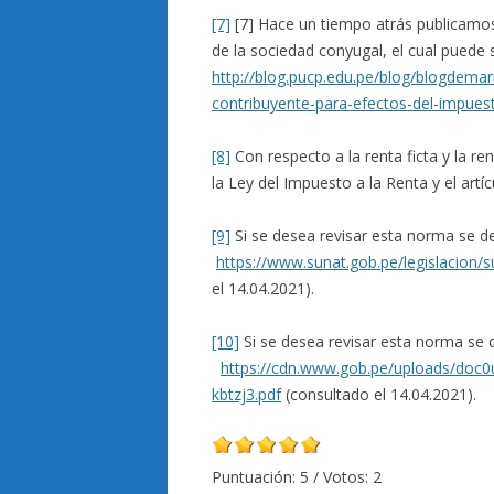
[7]
[7] Hace un tiempo atrás publicamos 
de la sociedad conyugal, el cual puede 
http://blog.pucp.edu.pe/blog/blogdema
contribuyente-para-efectos-del-impuest
[8]
Con respecto a la renta ficta y la r
la Ley del Impuesto a la Renta y el art
[9]
Si se desea revisar esta norma se de
https://www.sunat.gob.pe/legislacion/s
el 14.04.2021).
[10]
Si se desea revisar esta norma se d
https://cdn.www.gob.pe/uploads/doc0
kbtzj3.pdf
(consultado el 14.04.2021).
Puntuación:
5
/ Votos:
2