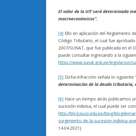
El valor de la UIT será determinado m
macroeconómicos”.
[4]
Ello en aplicación del Reglamento de
Código Tributario, el cual fue aprobad
2007/SUNAT, que fue publicada en el Di
puede consultar ingresando a la siguien
https://www.sunat.gob.pe/legislacion/s
[5]
Dicha infracción señala lo siguiente
determinación de la deuda tributaria, 
[6]
Hace un tiempo atrás publicamos un i
sucesión indivisa, el cual puede ser con
http://blog.pucp.edu.pe/blog/blogdema
surgimiento-de-la-sucesion-indivisa-que
14.04.2021).