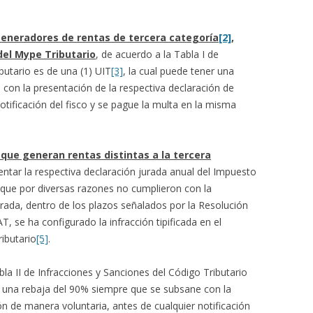
eneradores de rentas de tercera categoría
[2]
,
del Mype Tributario
, de acuerdo a la Tabla I de
butario es de una (1) UIT
[3]
, la cual puede tener una
con la presentación de la respectiva declaración de
otificación del fisco y se pague la multa en la misma
que generan rentas distintas a la tercera
entar la respectiva declaración jurada anual del Impuesto
y que por diversas razones no cumplieron con la
urada, dentro de los plazos señalados por la Resolución
 se ha configurado la infracción tipificada en el
ributario
[5]
.
bla II de Infracciones y Sanciones del Código Tributario
er una rebaja del 90% siempre que se subsane con la
ón de manera voluntaria, antes de cualquier notificación