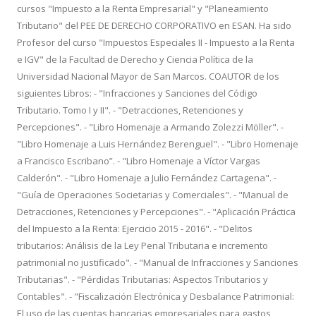
cursos "Impuesto a la Renta Empresarial" y "Planeamiento
Tributario" del PEE DE DERECHO CORPORATIVO en ESAN. Ha sido
Profesor del curso "Impuestos Especiales II - Impuesto a la Renta
e IGV" de la Facultad de Derecho y Ciencia Política de la
Universidad Nacional Mayor de San Marcos. COAUTOR de los
siguientes Libros: - "Infracciones y Sanciones del Código
Tributario. Tomo I y II". - "Detracciones, Retenciones y
Percepciones". - "Libro Homenaje a Armando Zolezzi Möller". -
"Libro Homenaje a Luis Hernández Berenguel". - "Libro Homenaje
a Francisco Escribano”. - "Libro Homenaje a Víctor Vargas
Calderón". - "Libro Homenaje a Julio Fernández Cartagena". -
"Guía de Operaciones Societarias y Comerciales". - "Manual de
Detracciones, Retenciones y Percepciones". - "Aplicación Práctica
del Impuesto a la Renta: Ejercicio 2015 - 2016". - "Delitos
tributarios: Análisis de la Ley Penal Tributaria e incremento
patrimonial no justificado". - "Manual de Infracciones y Sanciones
Tributarias". - "Pérdidas Tributarias: Aspectos Tributarios y
Contables". - "Fiscalización Electrónica y Desbalance Patrimonial:
El uso de las cuentas bancarias empresariales para gastos