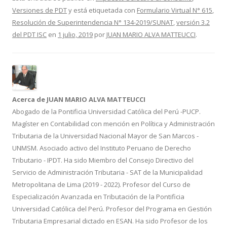
e
itt
m
Versiones de PDT
y está etiquetada con
Formulario Virtual N° 615
,
b
er
p
Resolución de Superintendencia N° 134-2019/SUNAT
,
versión 3.2
o
ar
del PDT ISC
en
1 julio, 2019
por
JUAN MARIO ALVA MATTEUCCI
.
o
ti
k
r
Acerca de JUAN MARIO ALVA MATTEUCCI
Abogado de la Pontificia Universidad Católica del Perú -PUCP.
Magíster en Contabilidad con mención en Política y Administración
Tributaria de la Universidad Nacional Mayor de San Marcos -
UNMSM. Asociado activo del Instituto Peruano de Derecho
Tributario - IPDT. Ha sido Miembro del Consejo Directivo del
Servicio de Administración Tributaria - SAT de la Municipalidad
Metropolitana de Lima (2019 - 2022). Profesor del Curso de
Especialización Avanzada en Tributación de la Pontificia
Universidad Católica del Perú. Profesor del Programa en Gestión
Tributaria Empresarial dictado en ESAN. Ha sido Profesor de los