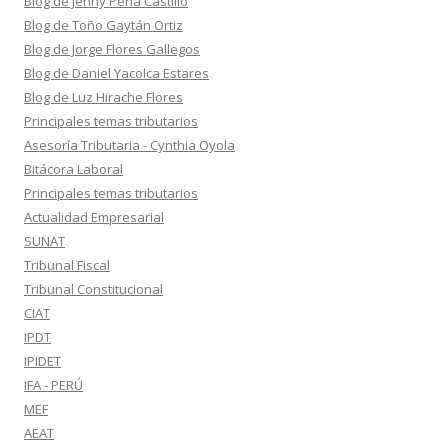
Blog de Jenny Peña Castillo
Blog de Toño Gaytán Ortiz
Blog de Jorge Flores Gallegos
Blog de Daniel Yacolca Estares
Blog de Luz Hirache Flores
Principales temas tributarios
Asesoría Tributaria - Cynthia Oyola
Bitácora Laboral
Principales temas tributarios
Actualidad Empresarial
SUNAT
Tribunal Fiscal
Tribunal Constitucional
CIAT
IPDT
IPIDET
IFA - PERÚ
MEF
AEAT