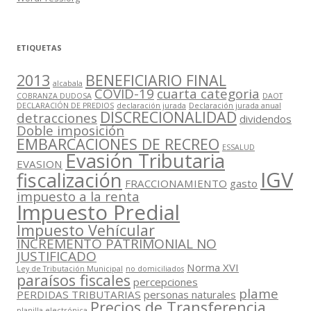
ETIQUETAS
2013
BENEFICIARIO FINAL
alcabala
COVID-19
cuarta categoria
COBRANZA DUDOSA
DAOT
DECLARACIÓN DE PREDIOS
declaración jurada
Declaración jurada anual
DISCRECIONALIDAD
detracciones
dividendos
Doble imposición
EMBARCACIONES DE RECREO
ESSALUD
Evasión Tributaria
EVASION
IGV
fiscalización
FRACCIONAMIENTO
gasto
impuesto a la renta
Impuesto Predial
Impuesto Vehícular
INCREMENTO PATRIMONIAL NO
JUSTIFICADO
Norma XVI
Ley de Tributación Municipal
no domiciliados
paraísos fiscales
percepciones
plame
PERDIDAS TRIBUTARIAS
personas naturales
Precios de Transferencia
planilla electrónica