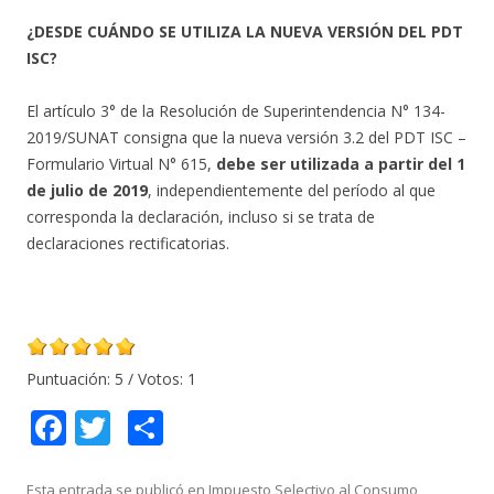
¿DESDE CUÁNDO SE UTILIZA LA NUEVA VERSIÓN DEL PDT
ISC?
El artículo 3° de la Resolución de Superintendencia N° 134-
2019/SUNAT consigna que la nueva versión 3.2 del PDT ISC –
Formulario Virtual N° 615,
debe ser utilizada a partir del 1
de julio de 2019
, independientemente del período al que
corresponda la declaración, incluso si se trata de
declaraciones rectificatorias.
Puntuación:
5
/ Votos:
1
F
T
C
ac
w
o
Esta entrada se publicó en
Impuesto Selectivo al Consumo
,