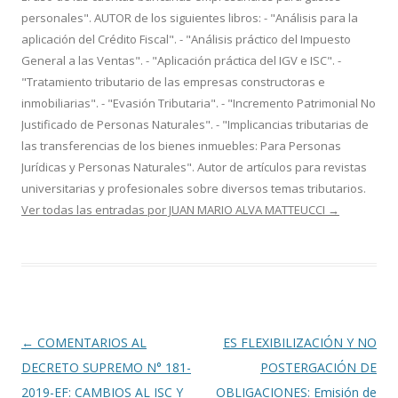
personales". AUTOR de los siguientes libros: - "Análisis para la
aplicación del Crédito Fiscal". - "Análisis práctico del Impuesto
General a las Ventas". - "Aplicación práctica del IGV e ISC". -
"Tratamiento tributario de las empresas constructoras e
inmobiliarias". - "Evasión Tributaria". - "Incremento Patrimonial No
Justificado de Personas Naturales". - "Implicancias tributarias de
las transferencias de los bienes inmuebles: Para Personas
Jurídicas y Personas Naturales". Autor de artículos para revistas
universitarias y profesionales sobre diversos temas tributarios.
Ver todas las entradas por JUAN MARIO ALVA MATTEUCCI
→
Navegación
←
COMENTARIOS AL
ES FLEXIBILIZACIÓN Y NO
de
DECRETO SUPREMO N° 181-
POSTERGACIÓN DE
entradas
2019-EF: CAMBIOS AL ISC Y
OBLIGACIONES: Emisión de