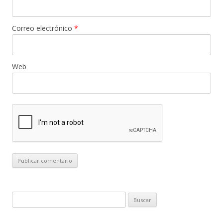
Correo electrónico
*
Web
B
u
s