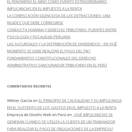
EL FENÓMENO EL NIÑO COMO EVENTO EXTRAORDINARIO:
:
IMPLICANCIAS EN EL IMPUESTO A LA RENTA
LA CONFISCACIÓN SILENCIOSA DE LAS DETRACCIONES: UNA
RIGIDEZ QUE DEBE CORREGIRSE
CONDUCTA HUMANA Y DERECHO TRIBUTARIO: PUENTES ENTRE
PSICOLOGÍA Y FISCALIDAD PERUANA
LAS SUCURSALES Y LA DISTRIBUCIÓN DE DIVIDENDOS: ¿EN QUÉ
MOMENTO SE DEBE REALIZAR EL PAGO DEL 5%?
FUNDAMENTOS CONSTITUCIONALES DEL DERECHO
ADMINISTRATIVO SANCIONADOR TRIBUTARIO EN EL PERÚ
COMENTARIOS RECIENTES
Wilmer García
en
EL PRINCIPIO DE CAUSALIDAD Y SU IMPLICANCIA
EN EL SUSTENTO DE LOS GASTOS EN EL IMPUESTO A LA RENTA
Empresa de Diseño Web en Perú
en
¿QUÉ IMPLICANCIAS SE
GENERAN CUANDO SE UTILIZA LA CUENTA DE UN TRABAJADOR
PARA REALIZAR EL PAGO DE OBLIGACIONES DE LA EMPRESA?