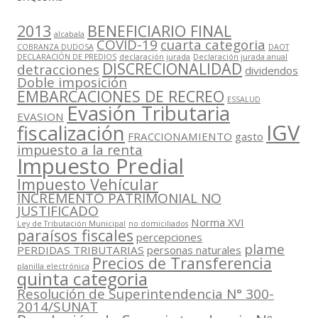
2013
BENEFICIARIO FINAL
alcabala
COVID-19
cuarta categoria
COBRANZA DUDOSA
DAOT
DECLARACIÓN DE PREDIOS
declaración jurada
Declaración jurada anual
DISCRECIONALIDAD
detracciones
dividendos
Doble imposición
EMBARCACIONES DE RECREO
ESSALUD
Evasión Tributaria
EVASION
IGV
fiscalización
FRACCIONAMIENTO
gasto
impuesto a la renta
Impuesto Predial
Impuesto Vehícular
INCREMENTO PATRIMONIAL NO
JUSTIFICADO
Norma XVI
Ley de Tributación Municipal
no domiciliados
paraísos fiscales
percepciones
plame
PERDIDAS TRIBUTARIAS
personas naturales
Precios de Transferencia
planilla electrónica
quinta categoria
Resolución de Superintendencia N° 300-
2014/SUNAT