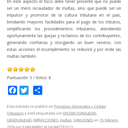
En este aspecto el fisco debe tener presente que no puede
ser un mero recaudador de multas, sino que puede ser un
impulsor y promotor de la cultura tributaria en el país,
brindando mayores facilidades para el pago de los tributos,
simplificando los procedimientos tributarios, atendiendo
oportunamente las quejas y reclamos de los contribuyentes,
generando confianza y otorgando un buen servicio, con
estas acciones el incumplimiento se reducirá y por ende las
multas también.
Puntuación:
5
/ Votos:
8
F
T
C
ac
w
o
e
itt
m
Esta entrada se publicó en
Principios Generales y Código
Tributario
y está etiquetada con
DISCRECIONALIDAD
,
b
er
p
GRADUALIDAD
,
INFRACCIONES
,
multas
,
SANCIONES
en
15 febrero,
o
ar
2016
por
JUAN MARIO ALVA MATTEUCCI
.