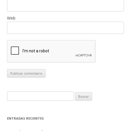
Web
B
u
s
c
ENTRADAS RECIENTES
a
r