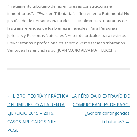
"Tratamiento tributario de las empresas constructoras e
inmobiliarias". - "Evasión Tributaria". - "Incremento Patrimonial No
Justificado de Personas Naturales". - "Implicancias tributarias de
las transferencias de los bienes inmuebles: Para Personas
Jurídicas y Personas Naturales". Autor de artículos para revistas
universitarias y profesionales sobre diversos temas tributarios.
Ver todas las entradas por JUAN MARIO ALVA MATTEUCCI
→
Navegación
←
LIBRO: TEORÍA Y PRÁCTICA
LA PÉRDIDA O EXTRAVÍO DE
de
DEL IMPUESTO A LA RENTA
COMPROBANTES DE PAGO:
entradas
EJERCICIO 2015 – 2016.
¿Genera contingencias
CASOS APLICADOS NIIF –
tributarias?
→
PCGE