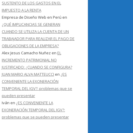
SUSTENTO DE LOS GASTOS EN EL
IMPUESTO A LA RENTA
Empresa de Diseño Web en Perú
en
¿QUÉ IMPLICANCIAS SE GENERAN
CUANDO SE UTILIZA LA CUENTA DE UN
TRABAJADOR PARA REALIZAR EL PAGO DE
OBLIGACIONES DE LA EMPRESA?
Alex Jesus Camacho Nuñez
en
EL
INCREMENTO PATRIMONIAL NO
JUSTIFICADO: ¿CUANDO SE CONFIGURA?
JUAN MARIO ALVA MATTEUCCI
en
¿ES
CONVENIENTE LA EXONERACIÓN
TEMPORAL DEL IGV?: problemas que se
pueden presentar
Iván
en
¿ES CONVENIENTE LA
EXONERACIÓN TEMPORAL DEL IGV?:
problemas que se pueden presentar