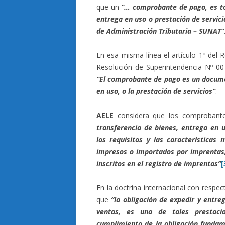
que un
“… comprobante de pago, es to
entrega en uso o prestación de servici
de Administración Tributaria – SUNAT”
En esa misma línea el artículo 1º de
Resolución de Superintendencia Nº 00
“El comprobante de pago es un documen
en uso, o la prestación de servicios”
.
AELE
considera que los comproban
transferencia de bienes, entrega en 
los requisitos y las características
impresos o importados por imprentas
inscritos en el registro de imprentas”
[
En la doctrina internacional con respe
que
“la obligación de expedir y entre
ventas, es una de tales prestaci
cumplimiento de la obligación fundam