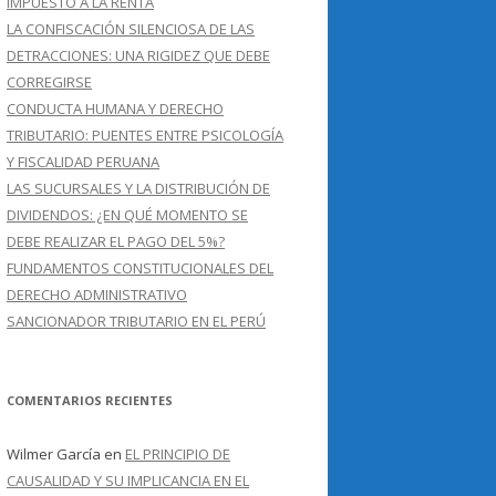
IMPUESTO A LA RENTA
LA CONFISCACIÓN SILENCIOSA DE LAS
DETRACCIONES: UNA RIGIDEZ QUE DEBE
CORREGIRSE
CONDUCTA HUMANA Y DERECHO
TRIBUTARIO: PUENTES ENTRE PSICOLOGÍA
Y FISCALIDAD PERUANA
LAS SUCURSALES Y LA DISTRIBUCIÓN DE
DIVIDENDOS: ¿EN QUÉ MOMENTO SE
DEBE REALIZAR EL PAGO DEL 5%?
FUNDAMENTOS CONSTITUCIONALES DEL
DERECHO ADMINISTRATIVO
SANCIONADOR TRIBUTARIO EN EL PERÚ
COMENTARIOS RECIENTES
Wilmer García
en
EL PRINCIPIO DE
CAUSALIDAD Y SU IMPLICANCIA EN EL