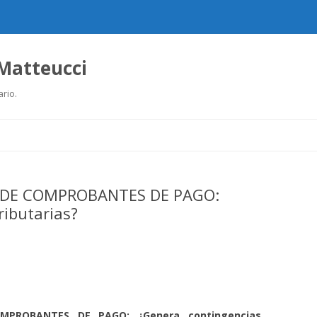
 Matteucci
ario.
Ir
al
contenido
O DE COMPROBANTES DE PAGO:
ributarias?
MPROBANTES DE PAGO: ¿Genera contingencias