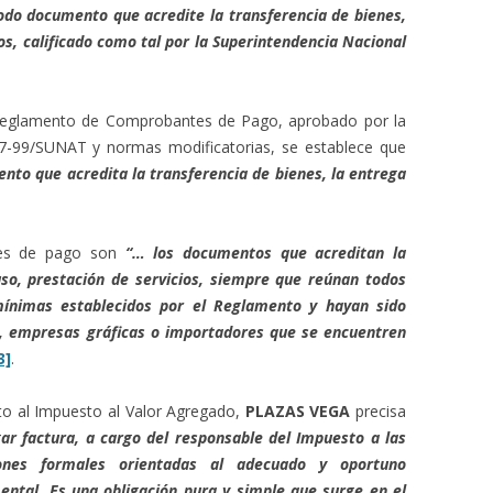
do documento que acredite la transferencia de bienes,
os, calificado como tal por la Superintendencia Nacional
.
l Reglamento de Comprobantes de Pago, aprobado por la
7-99/SUNAT y normas modificatorias, se establece que
to que acredita la transferencia de bienes, la entrega
tes de pago son
“… los documentos que acreditan la
uso, prestación de servicios, siempre que reúnan todos
 mínimas establecidos por el Reglamento y hayan sido
, empresas gráficas o importadores que se encuentren
3]
.
cto al Impuesto al Valor Agregado,
PLAZAS VEGA
precisa
gar factura, a cargo del responsable del Impuesto a las
ones formales orientadas al adecuado y oportuno
ental. Es una obligación pura y simple que surge en el