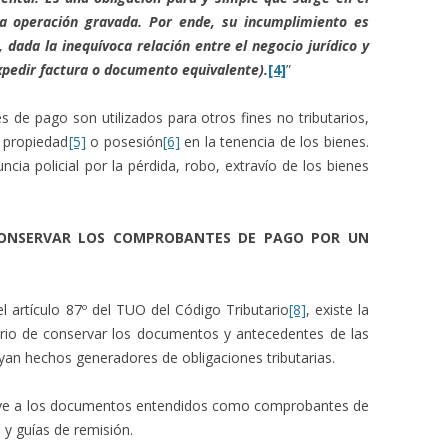
 operación gravada. Por ende, su incumplimiento es
 dada la inequívoca relación entre el negocio jurídico y
xpedir factura o documento equivalente).
[4]
”
de pago son utilizados para otros fines no tributarios,
e propiedad
[5]
o posesión
[6]
en la tenencia de los bienes.
cia policial por la pérdida, robo, extravío de los bienes
 CONSERVAR LOS COMPROBANTES DE PAGO POR UN
l artículo 87º del TUO del Código Tributario
[8]
, existe la
tario de conservar los documentos y antecedentes de las
yan hechos generadores de obligaciones tributarias.
cluye a los documentos entendidos como comprobantes de
 y guías de remisión.