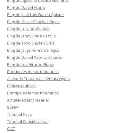
Blog de Agustina Castillo Gamarra
Blog de Daniel Arana
Blog de José Luis García Quispe
Blog de Oscar Sánchez Rojas
Blog de Luis Durán Rojo
Blog de Jenny Peña Castillo
Blog de Toño Gaytán Ortiz
Blog de Jorge Flores Gallegos
Blog de Daniel Yacolca Estares
Blog de Luz Hirache Flores
Principales temas tributarios
Asesoría Tributaria - Cynthia Oyola
Bitácora Laboral
Principales temas tributarios
Actualidad Empresarial
SUNAT
Tribunal Fiscal
Tribunal Constitucional
CIAT