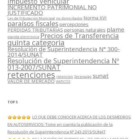
Impuesto Vehícular
INCREMENTO PATRIMONIAL NO
JUSTIFICADO
Norma XVI
Ley de Tributación Municipal
no domiciliados
paraísos fiscales
percepciones
plame
PERDIDAS TRIBUTARIAS
personas naturales
Precios de Transferencia
planilla electrónica
quinta categoria
Resolución de Superintendencia N° 300-
2014/SUNAT
Resolución de Superintendencia Nº
013-2007/SUNAT
retenciones
sunat
retención
Serenazgo
VALOR DE MERCADO
VIATICOS
TOP 5
LO QUE DEBE CONOCER ACERCA DE LOS DESMEDROS
EN AUTOSERVICIOS: Tome en cuenta la publicación de la
Resolución de Superintendencia Nº 243-2013/SUNAT