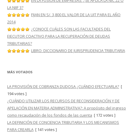
EN LA FUSIÓN DE EMPRESAS: ¿SE APLICA LA NIC 22 O
LA NIIF 3?
FIJAN EN S/. 3,800 EL VALOR DE LA UIT PARA EL AÑO
2014
¿CONOCE CUÁLES SON LAS FACULTADES DEL
EJECUTOR COACTIVO PARA LA RECUPERACIÓN DE DEUDAS
TRIBUTARIAS?
LIBRO: DICCIONARIO DE JURISPRUDENCIA TRIBUTARIA
MÁS VOTADOS
LA PROVISIÓN DE COBRANZA DUDOSA ¿CUÁNDO EFECTUARLA?
[
194 votes ]
¿CUÁNDO UTILIZAR LOS RECURSOS DE RECONSIDERACIÓN Y DE
APELACIÓN EN MATERIA ADMINISTRATIVA?: A propósito del ingreso
como recaudación de los fondos de las cuenta
[ 172 votes ]
LA DEFINICIÓN DE CONCIENCIA TRIBUTARIA Y LOS MECANISMOS
PARA CREARLA
[ 141 votes ]