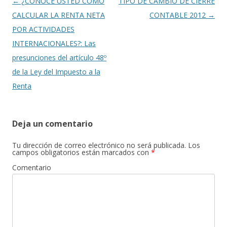
Navegación
←
¿CONOCE USTED COMO
TIPO DE CAMBIO DE CIERRE
de
CALCULAR LA RENTA NETA
CONTABLE 2012
→
entradas
POR ACTIVIDADES
INTERNACIONALES?: Las
presunciones del artículo 48º
de la Ley del Impuesto a la
Renta
Deja un comentario
Tu dirección de correo electrónico no será publicada.
Los
campos obligatorios están marcados con
*
Comentario