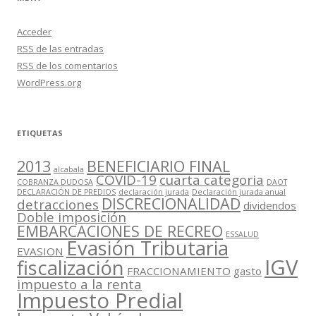
Acceder
RSS
de las entradas
RSS
de los comentarios
WordPress.org
ETIQUETAS
2013
BENEFICIARIO FINAL
alcabala
COVID-19
cuarta categoria
COBRANZA DUDOSA
DAOT
DECLARACIÓN DE PREDIOS
declaración jurada
Declaración jurada anual
DISCRECIONALIDAD
detracciones
dividendos
Doble imposición
EMBARCACIONES DE RECREO
ESSALUD
Evasión Tributaria
EVASION
IGV
fiscalización
FRACCIONAMIENTO
gasto
impuesto a la renta
Impuesto Predial