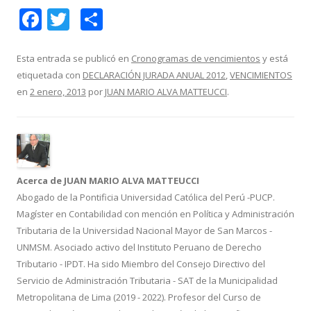
F
T
C
ac
w
o
e
itt
m
Esta entrada se publicó en
Cronogramas de vencimientos
y está
etiquetada con
DECLARACIÓN JURADA ANUAL 2012
,
VENCIMIENTOS
b
er
p
en
2 enero, 2013
por
JUAN MARIO ALVA MATTEUCCI
.
o
ar
o
ti
k
r
Acerca de JUAN MARIO ALVA MATTEUCCI
Abogado de la Pontificia Universidad Católica del Perú -PUCP.
Magíster en Contabilidad con mención en Política y Administración
Tributaria de la Universidad Nacional Mayor de San Marcos -
UNMSM. Asociado activo del Instituto Peruano de Derecho
Tributario - IPDT. Ha sido Miembro del Consejo Directivo del
Servicio de Administración Tributaria - SAT de la Municipalidad
Metropolitana de Lima (2019 - 2022). Profesor del Curso de