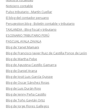
Nuestra fiscalidad
Noticiero contable
Pulso tributario - Martín Cuellar
El blog del contador peruano
Perugestion.blog - Boletín contable y tributario
TAXLANDIA - Blog fiscal y tributario
ESCENARIO TRIBUTARIO PERÚ
PASCUAL AYALA ZAVALA
Blog de Yanet Mamani
Blog de Francisco Javier Ruiz de Castilla Ponce de León
Blog de Martha Pebe
Blog de Agustina Castillo Gamarra
Blog de Daniel Arana
Blog de José Luis García Quispe
Blog de Oscar Sánchez Rojas
Blog de Luis Durán Rojo
Blog de Jenny Peña Castillo
Blog de Toño Gaytán Ortiz
Blog de Jorge Flores Gallegos