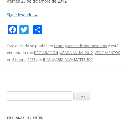
viernes 28 de diciembre de 2012.
Sigue leyendo
→
F
T
C
ac
w
o
e
itt
m
Esta entrada se publicó en
Cronogramas de vencimientos
y está
etiquetada con
DECLARACIÓN JURADA ANUAL 2012
,
VENCIMIENTOS
b
er
p
en
2 enero, 2013
por
JUAN MARIO ALVA MATTEUCCI
.
o
ar
o
ti
k
r
B
u
s
c
ENTRADAS RECIENTES
a