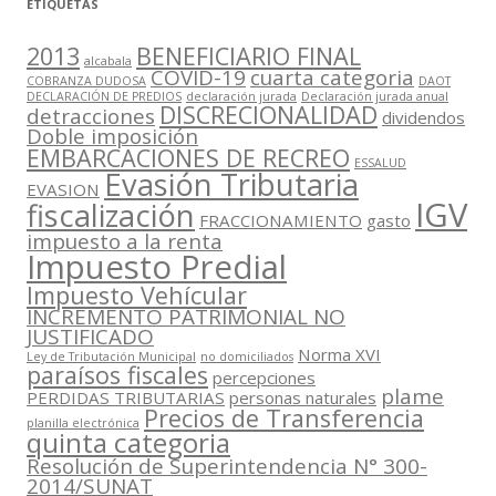
ETIQUETAS
2013
BENEFICIARIO FINAL
alcabala
COVID-19
cuarta categoria
COBRANZA DUDOSA
DAOT
DECLARACIÓN DE PREDIOS
declaración jurada
Declaración jurada anual
DISCRECIONALIDAD
detracciones
dividendos
Doble imposición
EMBARCACIONES DE RECREO
ESSALUD
Evasión Tributaria
EVASION
IGV
fiscalización
FRACCIONAMIENTO
gasto
impuesto a la renta
Impuesto Predial
Impuesto Vehícular
INCREMENTO PATRIMONIAL NO
JUSTIFICADO
Norma XVI
Ley de Tributación Municipal
no domiciliados
paraísos fiscales
percepciones
plame
PERDIDAS TRIBUTARIAS
personas naturales
Precios de Transferencia
planilla electrónica
quinta categoria
Resolución de Superintendencia N° 300-
2014/SUNAT