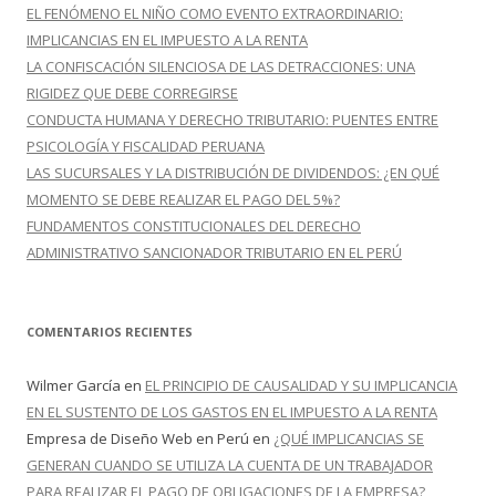
r
EL FENÓMENO EL NIÑO COMO EVENTO EXTRAORDINARIO:
:
IMPLICANCIAS EN EL IMPUESTO A LA RENTA
LA CONFISCACIÓN SILENCIOSA DE LAS DETRACCIONES: UNA
RIGIDEZ QUE DEBE CORREGIRSE
CONDUCTA HUMANA Y DERECHO TRIBUTARIO: PUENTES ENTRE
PSICOLOGÍA Y FISCALIDAD PERUANA
LAS SUCURSALES Y LA DISTRIBUCIÓN DE DIVIDENDOS: ¿EN QUÉ
MOMENTO SE DEBE REALIZAR EL PAGO DEL 5%?
FUNDAMENTOS CONSTITUCIONALES DEL DERECHO
ADMINISTRATIVO SANCIONADOR TRIBUTARIO EN EL PERÚ
COMENTARIOS RECIENTES
Wilmer García
en
EL PRINCIPIO DE CAUSALIDAD Y SU IMPLICANCIA
EN EL SUSTENTO DE LOS GASTOS EN EL IMPUESTO A LA RENTA
Empresa de Diseño Web en Perú
en
¿QUÉ IMPLICANCIAS SE
GENERAN CUANDO SE UTILIZA LA CUENTA DE UN TRABAJADOR
PARA REALIZAR EL PAGO DE OBLIGACIONES DE LA EMPRESA?