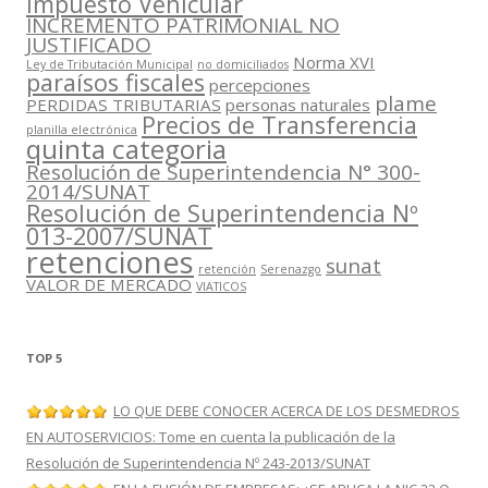
Impuesto Vehícular
INCREMENTO PATRIMONIAL NO
JUSTIFICADO
Norma XVI
Ley de Tributación Municipal
no domiciliados
paraísos fiscales
percepciones
plame
PERDIDAS TRIBUTARIAS
personas naturales
Precios de Transferencia
planilla electrónica
quinta categoria
Resolución de Superintendencia N° 300-
2014/SUNAT
Resolución de Superintendencia Nº
013-2007/SUNAT
retenciones
sunat
retención
Serenazgo
VALOR DE MERCADO
VIATICOS
TOP 5
LO QUE DEBE CONOCER ACERCA DE LOS DESMEDROS
EN AUTOSERVICIOS: Tome en cuenta la publicación de la
Resolución de Superintendencia Nº 243-2013/SUNAT