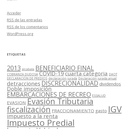
Acceder
RSS
de las entradas
RSS
de los comentarios
WordPress.org
ETIQUETAS
2013
BENEFICIARIO FINAL
alcabala
COVID-19
cuarta categoria
COBRANZA DUDOSA
DAOT
DECLARACIÓN DE PREDIOS
declaración jurada
Declaración jurada anual
DISCRECIONALIDAD
detracciones
dividendos
Doble imposición
EMBARCACIONES DE RECREO
ESSALUD
Evasión Tributaria
EVASION
IGV
fiscalización
FRACCIONAMIENTO
gasto
impuesto a la renta
Impuesto Predial