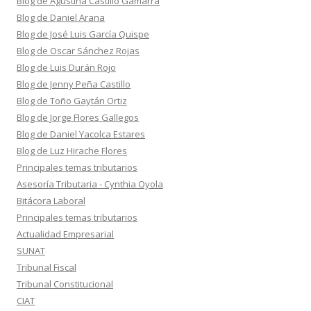
Blog de Agustina Castillo Gamarra
Blog de Daniel Arana
Blog de José Luis García Quispe
Blog de Oscar Sánchez Rojas
Blog de Luis Durán Rojo
Blog de Jenny Peña Castillo
Blog de Toño Gaytán Ortiz
Blog de Jorge Flores Gallegos
Blog de Daniel Yacolca Estares
Blog de Luz Hirache Flores
Principales temas tributarios
Asesoría Tributaria - Cynthia Oyola
Bitácora Laboral
Principales temas tributarios
Actualidad Empresarial
SUNAT
Tribunal Fiscal
Tribunal Constitucional
CIAT