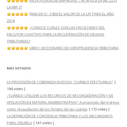
EN LA FUSIÓN DE EMPRESAS: ¿SE APLICA LA NIC 22 O
LA NIIF 3?
FIJAN EN S/. 3,800 EL VALOR DE LA UIT PARA EL AÑO
2014
¿CONOCE CUÁLES SON LAS FACULTADES DEL
EJECUTOR COACTIVO PARA LA RECUPERACIÓN DE DEUDAS
TRIBUTARIAS?
LIBRO: DICCIONARIO DE JURISPRUDENCIA TRIBUTARIA
MÁS VOTADOS
LA PROVISIÓN DE COBRANZA DUDOSA ¿CUÁNDO EFECTUARLA?
[
194 votes ]
¿CUÁNDO UTILIZAR LOS RECURSOS DE RECONSIDERACIÓN Y DE
APELACIÓN EN MATERIA ADMINISTRATIVA?: A propósito del ingreso
como recaudación de los fondos de las cuenta
[ 172 votes ]
LA DEFINICIÓN DE CONCIENCIA TRIBUTARIA Y LOS MECANISMOS
PARA CREARLA
[ 141 votes ]