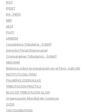
IPDT
IPIDET
IFA - PERÚ
MEF
AEAT
PUCP
UNMSM
Caculadora Tributaria - SUNAT
Derecho Penal Empresarial
Cronogramas Tributarios - SUNAT
AMCHAM
Bitácora sobre la inmigración en el Perú, siglo XIX
INSTITUTO DEL PERU
PALABRAS ESDRUJULAS
TRIBUTACION PRACTICA
BLOG DE TRIBUTACION AL DIA
Organización Mundial de Comercio
OCDE
TAX FOUNDATION