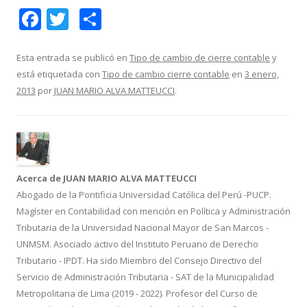
F
T
C
ac
w
o
e
itt
m
Esta entrada se publicó en
Tipo de cambio de cierre contable
y
está etiquetada con
Tipo de cambio cierre contable
en
3 enero,
b
er
p
2013
por
JUAN MARIO ALVA MATTEUCCI
.
o
ar
o
ti
k
r
Acerca de JUAN MARIO ALVA MATTEUCCI
Abogado de la Pontificia Universidad Católica del Perú -PUCP.
Magíster en Contabilidad con mención en Política y Administración
Tributaria de la Universidad Nacional Mayor de San Marcos -
UNMSM. Asociado activo del Instituto Peruano de Derecho
Tributario - IPDT. Ha sido Miembro del Consejo Directivo del
Servicio de Administración Tributaria - SAT de la Municipalidad
Metropolitana de Lima (2019 - 2022). Profesor del Curso de