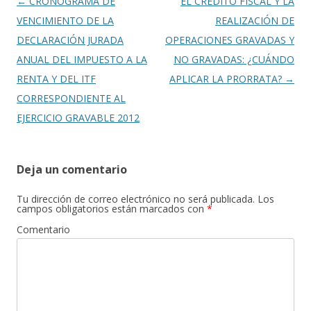
Navegación
←
CRONOGRAMA DE
EL CRÉDITO FISCAL Y LA
de
VENCIMIENTO DE LA
REALIZACIÓN DE
entradas
DECLARACIÓN JURADA
OPERACIONES GRAVADAS Y
ANUAL DEL IMPUESTO A LA
NO GRAVADAS: ¿CUÁNDO
RENTA Y DEL ITF
APLICAR LA PRORRATA?
→
CORRESPONDIENTE AL
EJERCICIO GRAVABLE 2012
Deja un comentario
Tu dirección de correo electrónico no será publicada.
Los
campos obligatorios están marcados con
*
Comentario