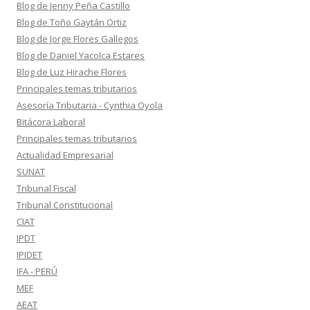
Blog de Jenny Peña Castillo
Blog de Toño Gaytán Ortiz
Blog de Jorge Flores Gallegos
Blog de Daniel Yacolca Estares
Blog de Luz Hirache Flores
Principales temas tributarios
Asesoría Tributaria - Cynthia Oyola
Bitácora Laboral
Principales temas tributarios
Actualidad Empresarial
SUNAT
Tribunal Fiscal
Tribunal Constitucional
CIAT
IPDT
IPIDET
IFA - PERÚ
MEF
AEAT