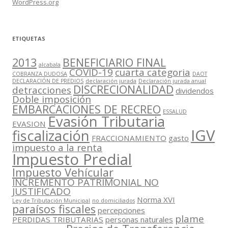
WordPress.org
ETIQUETAS
2013
BENEFICIARIO FINAL
alcabala
COVID-19
cuarta categoria
COBRANZA DUDOSA
DAOT
DECLARACIÓN DE PREDIOS
declaración jurada
Declaración jurada anual
DISCRECIONALIDAD
detracciones
dividendos
Doble imposición
EMBARCACIONES DE RECREO
ESSALUD
Evasión Tributaria
EVASION
IGV
fiscalización
FRACCIONAMIENTO
gasto
impuesto a la renta
Impuesto Predial
Impuesto Vehícular
INCREMENTO PATRIMONIAL NO
JUSTIFICADO
Norma XVI
Ley de Tributación Municipal
no domiciliados
paraísos fiscales
percepciones
plame
PERDIDAS TRIBUTARIAS
personas naturales