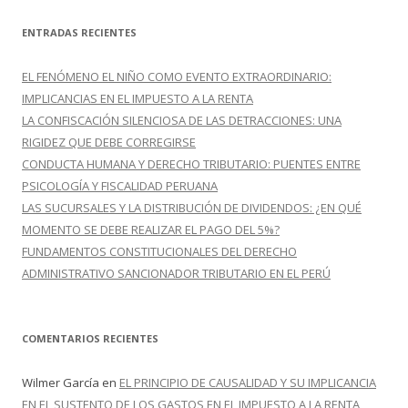
s
c
ENTRADAS RECIENTES
a
r
EL FENÓMENO EL NIÑO COMO EVENTO EXTRAORDINARIO:
:
IMPLICANCIAS EN EL IMPUESTO A LA RENTA
LA CONFISCACIÓN SILENCIOSA DE LAS DETRACCIONES: UNA
RIGIDEZ QUE DEBE CORREGIRSE
CONDUCTA HUMANA Y DERECHO TRIBUTARIO: PUENTES ENTRE
PSICOLOGÍA Y FISCALIDAD PERUANA
LAS SUCURSALES Y LA DISTRIBUCIÓN DE DIVIDENDOS: ¿EN QUÉ
MOMENTO SE DEBE REALIZAR EL PAGO DEL 5%?
FUNDAMENTOS CONSTITUCIONALES DEL DERECHO
ADMINISTRATIVO SANCIONADOR TRIBUTARIO EN EL PERÚ
COMENTARIOS RECIENTES
Wilmer García
en
EL PRINCIPIO DE CAUSALIDAD Y SU IMPLICANCIA
EN EL SUSTENTO DE LOS GASTOS EN EL IMPUESTO A LA RENTA