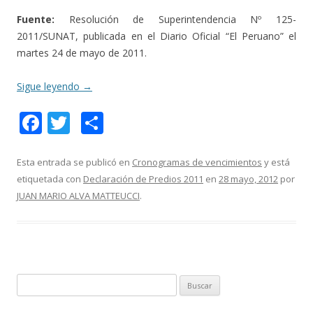
Fuente:
Resolución de Superintendencia Nº 125-
2011/SUNAT, publicada en el Diario Oficial “El Peruano” el
martes 24 de mayo de 2011.
Sigue leyendo
→
F
T
C
ac
w
o
e
itt
m
Esta entrada se publicó en
Cronogramas de vencimientos
y está
etiquetada con
Declaración de Predios 2011
en
28 mayo, 2012
por
b
er
p
JUAN MARIO ALVA MATTEUCCI
.
o
ar
o
ti
k
r
B
u