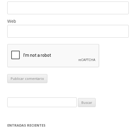
Web
B
u
s
c
ENTRADAS RECIENTES
a