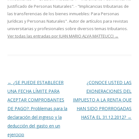
Justificado de Personas Naturales". - "Implicancias tributarias de
las transferencias de los bienes inmuebles: Para Personas
Jurídicas y Personas Naturales". Autor de artículos para revistas
universitarias y profesionales sobre diversos temas tributarios.
Ver todas las entradas por JUAN MARIO ALVA MATTEUCCI
→
Navegación
←
¿SE PUEDE ESTABLECER
¿CONOCE USTED LAS
de
UNA FECHA LÍMITE PARA
EXONERACIONES DEL
entradas
ACEPTAR COMPROBANTES
IMPUESTO A LA RENTA QUE
DE PAGO?: Problemas para la
HAN SIDO PRORROGADAS
declaración del ingreso y la
HASTA EL 31.12.2012?
→
deducción del gasto en un
ejercicio