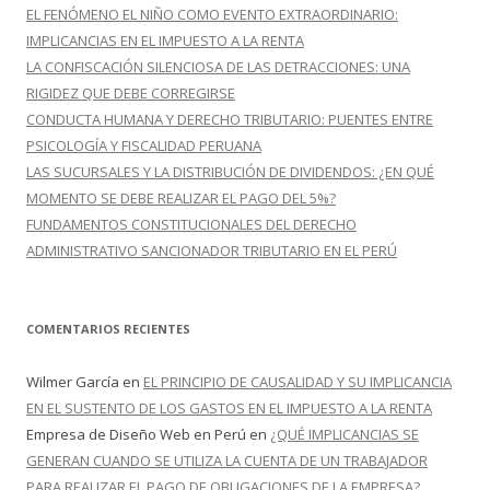
r
EL FENÓMENO EL NIÑO COMO EVENTO EXTRAORDINARIO:
:
IMPLICANCIAS EN EL IMPUESTO A LA RENTA
LA CONFISCACIÓN SILENCIOSA DE LAS DETRACCIONES: UNA
RIGIDEZ QUE DEBE CORREGIRSE
CONDUCTA HUMANA Y DERECHO TRIBUTARIO: PUENTES ENTRE
PSICOLOGÍA Y FISCALIDAD PERUANA
LAS SUCURSALES Y LA DISTRIBUCIÓN DE DIVIDENDOS: ¿EN QUÉ
MOMENTO SE DEBE REALIZAR EL PAGO DEL 5%?
FUNDAMENTOS CONSTITUCIONALES DEL DERECHO
ADMINISTRATIVO SANCIONADOR TRIBUTARIO EN EL PERÚ
COMENTARIOS RECIENTES
Wilmer García
en
EL PRINCIPIO DE CAUSALIDAD Y SU IMPLICANCIA
EN EL SUSTENTO DE LOS GASTOS EN EL IMPUESTO A LA RENTA
Empresa de Diseño Web en Perú
en
¿QUÉ IMPLICANCIAS SE
GENERAN CUANDO SE UTILIZA LA CUENTA DE UN TRABAJADOR
PARA REALIZAR EL PAGO DE OBLIGACIONES DE LA EMPRESA?