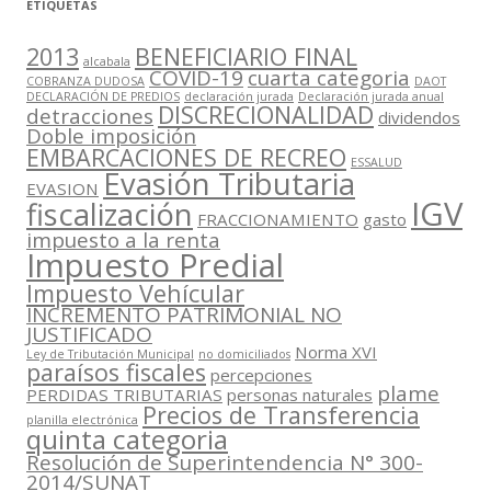
ETIQUETAS
2013
BENEFICIARIO FINAL
alcabala
COVID-19
cuarta categoria
COBRANZA DUDOSA
DAOT
DECLARACIÓN DE PREDIOS
declaración jurada
Declaración jurada anual
DISCRECIONALIDAD
detracciones
dividendos
Doble imposición
EMBARCACIONES DE RECREO
ESSALUD
Evasión Tributaria
EVASION
IGV
fiscalización
FRACCIONAMIENTO
gasto
impuesto a la renta
Impuesto Predial
Impuesto Vehícular
INCREMENTO PATRIMONIAL NO
JUSTIFICADO
Norma XVI
Ley de Tributación Municipal
no domiciliados
paraísos fiscales
percepciones
plame
PERDIDAS TRIBUTARIAS
personas naturales
Precios de Transferencia
planilla electrónica
quinta categoria
Resolución de Superintendencia N° 300-
2014/SUNAT