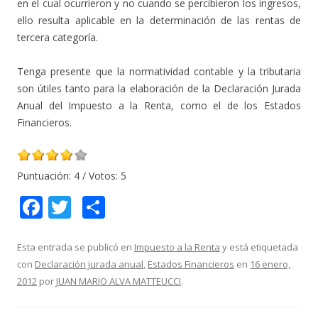
en el cual ocurrieron y no cuando se percibieron los ingresos,
ello resulta aplicable en la determinación de las rentas de
tercera categoría.
Tenga presente que la normatividad contable y la tributaria
son útiles tanto para la elaboración de la Declaración Jurada
Anual del Impuesto a la Renta, como el de los Estados
Financieros.
Puntuación:
4
/ Votos:
5
F
T
C
ac
w
o
e
itt
m
Esta entrada se publicó en
Impuesto a la Renta
y está etiquetada
con
Declaración jurada anual
,
Estados Financieros
en
16 enero,
b
er
p
2012
por
JUAN MARIO ALVA MATTEUCCI
.
o
ar