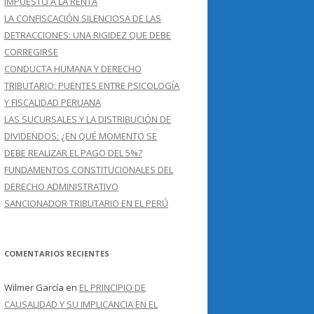
IMPUESTO A LA RENTA
LA CONFISCACIÓN SILENCIOSA DE LAS
DETRACCIONES: UNA RIGIDEZ QUE DEBE
CORREGIRSE
CONDUCTA HUMANA Y DERECHO
TRIBUTARIO: PUENTES ENTRE PSICOLOGÍA
Y FISCALIDAD PERUANA
LAS SUCURSALES Y LA DISTRIBUCIÓN DE
DIVIDENDOS: ¿EN QUÉ MOMENTO SE
DEBE REALIZAR EL PAGO DEL 5%?
FUNDAMENTOS CONSTITUCIONALES DEL
DERECHO ADMINISTRATIVO
SANCIONADOR TRIBUTARIO EN EL PERÚ
COMENTARIOS RECIENTES
Wilmer García
en
EL PRINCIPIO DE
CAUSALIDAD Y SU IMPLICANCIA EN EL