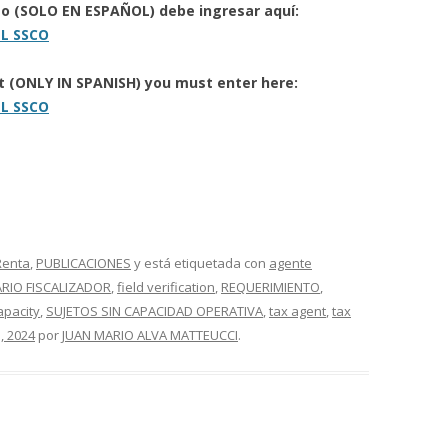
to (SOLO EN ESPAÑOL) debe ingresar aquí:
L SSCO
rt (ONLY IN SPANISH) you must enter here:
L SSCO
Renta
,
PUBLICACIONES
y está etiquetada con
agente
RIO FISCALIZADOR
,
field verification
,
REQUERIMIENTO
,
apacity
,
SUJETOS SIN CAPACIDAD OPERATIVA
,
tax agent
,
tax
, 2024
por
JUAN MARIO ALVA MATTEUCCI
.