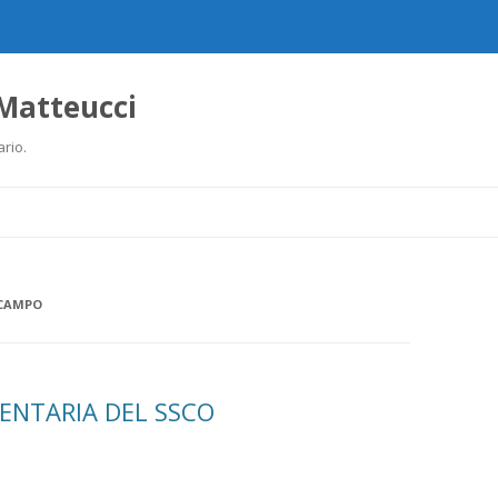
 Matteucci
ario.
Ir
al
contenido
 CAMPO
ENTARIA DEL SSCO