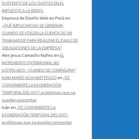
SUSTENTO DE LOS GASTOS EN EL
IMPUESTO A LA RENTA
Empresa de Diseño Web en Perú
en
¿QUÉ IMPLICANCIAS SE GENERAN
CUANDO SE UTILIZA LA CUENTA DE UN
TRABAJADOR PARA REALIZAR EL PAGO DE
OBLIGACIONES DE LA EMPRESA?
Alex Jesus Camacho Nuñez
en
EL
INCREMENTO PATRIMONIAL NO
JUSTIFICADO: ¿CUANDO SE CONFIGURA?
JUAN MARIO ALVA MATTEUCCI
en
¿ES
CONVENIENTE LA EXONERACIÓN
TEMPORAL DEL IGV?: problemas que se
pueden presentar
Iván
en
¿ES CONVENIENTE LA
EXONERACIÓN TEMPORAL DEL IGV?:
problemas que se pueden presentar