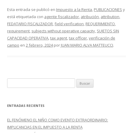
ac
w
o
e
itt
m
Esta entrada se publicó en
Impuesto a la Renta
,
PUBLICACIONES
y
está etiquetada con
agente fiscalizador
,
atribución
,
attribution
,
b
er
p
FEDATARIO FISCALIZADOR
,
field verification
,
REQUERIMIENTO
,
o
ar
requirement
,
subjects without operative capacity
,
SUJETOS SIN
o
ti
CAPACIDAD OPERATIVA
,
tax agent
,
tax officer
,
verificación de
campo
en
2 febrero, 2024
por
JUAN MARIO ALVA MATTEUCCI
.
k
r
B
u
s
c
ENTRADAS RECIENTES
a
r
EL FENÓMENO EL NIÑO COMO EVENTO EXTRAORDINARIO:
:
IMPLICANCIAS EN EL IMPUESTO A LA RENTA