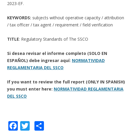
2023-EF.
KEYWORDS:
subjects without operative capacity / attribution
/ tax officer / tax agent / requirement / field verification
TITLE
: Regulatory Standards of The SSCO
Si desea revisar el informe completo (SOLO EN
ESPAÑOL) debe ingresar aquí:
NORMATIVIDAD
REGLAMENTARIA DEL SSCO
If you want to review the full report (ONLY IN SPANISH)
you must enter here:
NORMATIVIDAD REGLAMENTARIA
DEL SSCO
F
T
C