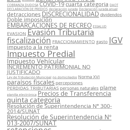
COVID-19
cuarta categoria
COBRANZA DUDOSA
DAOT
DECLARACIÓN DE PREDIOS
declaración jurada
Declaración jurada anual
DISCRECIONALIDAD
detracciones
dividendos
Doble imposición
EMBARCACIONES DE RECREO
ESSALUD
Evasión Tributaria
EVASION
IGV
fiscalización
FRACCIONAMIENTO
gasto
impuesto a la renta
Impuesto Predial
Impuesto Vehícular
INCREMENTO PATRIMONIAL NO
JUSTIFICADO
Norma XVI
Ley de Tributación Municipal
no domiciliados
paraísos fiscales
percepciones
plame
PERDIDAS TRIBUTARIAS
personas naturales
Precios de Transferencia
planilla electrónica
quinta categoria
Resolución de Superintendencia N° 300-
2014/SUNAT
Resolución de Superintendencia Nº
013-2007/SUNAT
retenciones