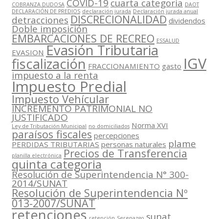
COVID-19
cuarta categoria
COBRANZA DUDOSA
DAOT
DECLARACIÓN DE PREDIOS
declaración jurada
Declaración jurada anual
DISCRECIONALIDAD
detracciones
dividendos
Doble imposición
EMBARCACIONES DE RECREO
ESSALUD
Evasión Tributaria
EVASION
IGV
fiscalización
FRACCIONAMIENTO
gasto
impuesto a la renta
Impuesto Predial
Impuesto Vehícular
INCREMENTO PATRIMONIAL NO
JUSTIFICADO
Norma XVI
Ley de Tributación Municipal
no domiciliados
paraísos fiscales
percepciones
plame
PERDIDAS TRIBUTARIAS
personas naturales
Precios de Transferencia
planilla electrónica
quinta categoria
Resolución de Superintendencia N° 300-
2014/SUNAT
Resolución de Superintendencia Nº
013-2007/SUNAT
retenciones
sunat
retención
Serenazgo