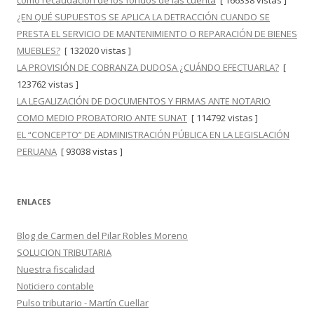
como recaudación de los fondos de las cuenta
[ 166338 vistas ]
¿EN QUÉ SUPUESTOS SE APLICA LA DETRACCIÓN CUANDO SE
PRESTA EL SERVICIO DE MANTENIMIENTO O REPARACIÓN DE BIENES
MUEBLES?
[ 132020 vistas ]
LA PROVISIÓN DE COBRANZA DUDOSA ¿CUÁNDO EFECTUARLA?
[
123762 vistas ]
LA LEGALIZACIÓN DE DOCUMENTOS Y FIRMAS ANTE NOTARIO
COMO MEDIO PROBATORIO ANTE SUNAT
[ 114792 vistas ]
EL “CONCEPTO” DE ADMINISTRACIÓN PÚBLICA EN LA LEGISLACIÓN
PERUANA
[ 93038 vistas ]
ENLACES
Blog de Carmen del Pilar Robles Moreno
SOLUCION TRIBUTARIA
Nuestra fiscalidad
Noticiero contable
Pulso tributario - Martín Cuellar