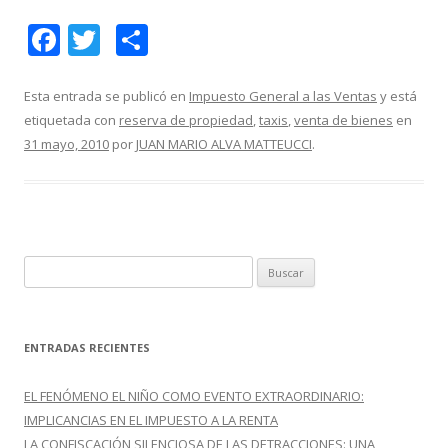
F
T
C
ac
w
o
e
itt
m
Esta entrada se publicó en
Impuesto General a las Ventas
y está
etiquetada con
reserva de propiedad
,
taxis
,
venta de bienes
en
b
er
p
31 mayo, 2010
por
JUAN MARIO ALVA MATTEUCCI
.
o
ar
o
ti
k
r
B
u
s
c
ENTRADAS RECIENTES
a
r
EL FENÓMENO EL NIÑO COMO EVENTO EXTRAORDINARIO:
:
IMPLICANCIAS EN EL IMPUESTO A LA RENTA
LA CONFISCACIÓN SILENCIOSA DE LAS DETRACCIONES: UNA