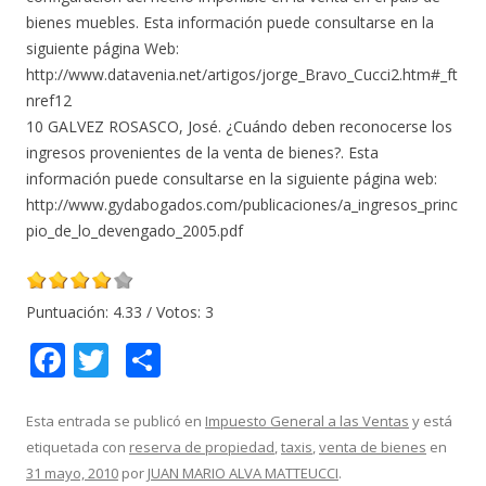
bienes muebles. Esta información puede consultarse en la
siguiente página Web:
http://www.datavenia.net/artigos/jorge_Bravo_Cucci2.htm#_ft
nref12
10 GALVEZ ROSASCO, José. ¿Cuándo deben reconocerse los
ingresos provenientes de la venta de bienes?. Esta
información puede consultarse en la siguiente página web:
http://www.gydabogados.com/publicaciones/a_ingresos_princ
pio_de_lo_devengado_2005.pdf
Puntuación:
4.33
/ Votos:
3
F
T
C
ac
w
o
e
itt
m
Esta entrada se publicó en
Impuesto General a las Ventas
y está
etiquetada con
reserva de propiedad
,
taxis
,
venta de bienes
en
b
er
p
31 mayo, 2010
por
JUAN MARIO ALVA MATTEUCCI
.