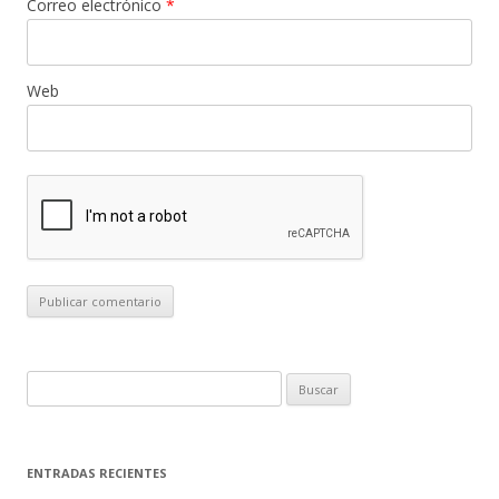
Correo electrónico
*
Web
B
u
s
c
ENTRADAS RECIENTES
a