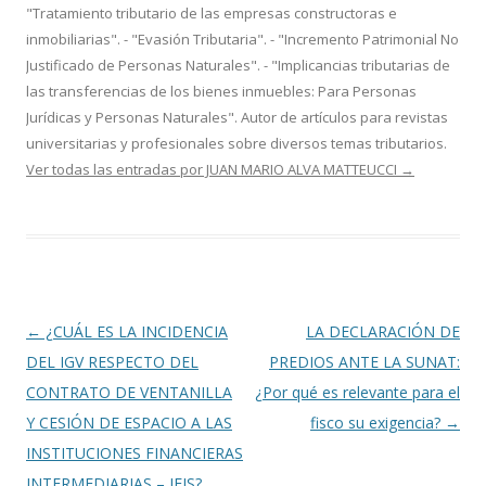
"Tratamiento tributario de las empresas constructoras e
inmobiliarias". - "Evasión Tributaria". - "Incremento Patrimonial No
Justificado de Personas Naturales". - "Implicancias tributarias de
las transferencias de los bienes inmuebles: Para Personas
Jurídicas y Personas Naturales". Autor de artículos para revistas
universitarias y profesionales sobre diversos temas tributarios.
Ver todas las entradas por JUAN MARIO ALVA MATTEUCCI
→
Navegación
←
¿CUÁL ES LA INCIDENCIA
LA DECLARACIÓN DE
de
DEL IGV RESPECTO DEL
PREDIOS ANTE LA SUNAT:
entradas
CONTRATO DE VENTANILLA
¿Por qué es relevante para el
Y CESIÓN DE ESPACIO A LAS
fisco su exigencia?
→
INSTITUCIONES FINANCIERAS
INTERMEDIARIAS – IFIS?