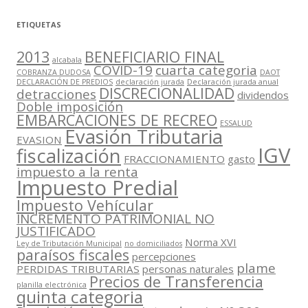
ETIQUETAS
2013
BENEFICIARIO FINAL
alcabala
COVID-19
cuarta categoria
COBRANZA DUDOSA
DAOT
DECLARACIÓN DE PREDIOS
declaración jurada
Declaración jurada anual
DISCRECIONALIDAD
detracciones
dividendos
Doble imposición
EMBARCACIONES DE RECREO
ESSALUD
Evasión Tributaria
EVASION
IGV
fiscalización
FRACCIONAMIENTO
gasto
impuesto a la renta
Impuesto Predial
Impuesto Vehícular
INCREMENTO PATRIMONIAL NO
JUSTIFICADO
Norma XVI
Ley de Tributación Municipal
no domiciliados
paraísos fiscales
percepciones
plame
PERDIDAS TRIBUTARIAS
personas naturales
Precios de Transferencia
planilla electrónica
quinta categoria