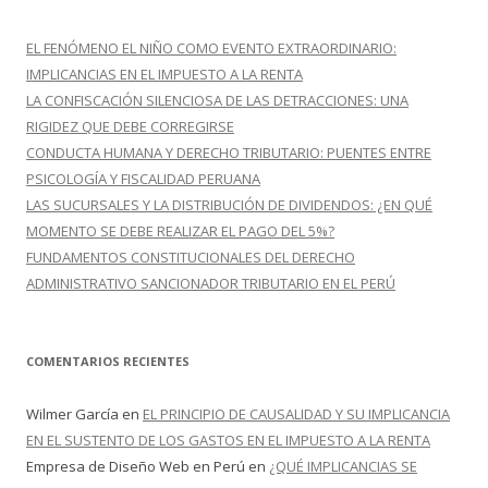
a
r
EL FENÓMENO EL NIÑO COMO EVENTO EXTRAORDINARIO:
:
IMPLICANCIAS EN EL IMPUESTO A LA RENTA
LA CONFISCACIÓN SILENCIOSA DE LAS DETRACCIONES: UNA
RIGIDEZ QUE DEBE CORREGIRSE
CONDUCTA HUMANA Y DERECHO TRIBUTARIO: PUENTES ENTRE
PSICOLOGÍA Y FISCALIDAD PERUANA
LAS SUCURSALES Y LA DISTRIBUCIÓN DE DIVIDENDOS: ¿EN QUÉ
MOMENTO SE DEBE REALIZAR EL PAGO DEL 5%?
FUNDAMENTOS CONSTITUCIONALES DEL DERECHO
ADMINISTRATIVO SANCIONADOR TRIBUTARIO EN EL PERÚ
COMENTARIOS RECIENTES
Wilmer García
en
EL PRINCIPIO DE CAUSALIDAD Y SU IMPLICANCIA
EN EL SUSTENTO DE LOS GASTOS EN EL IMPUESTO A LA RENTA
Empresa de Diseño Web en Perú
en
¿QUÉ IMPLICANCIAS SE