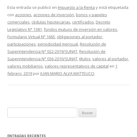
e
itt
m
Esta entrada se publicó en
Impuesto a la Renta
y está etiquetada
con
acciones
,
acciones de inversión
,
bonos y papeles
b
er
p
comerciales
,
cédulas hipotecarias
,
certificados
,
Decreto
o
ar
Legislativo N° 1381
,
fondos mutuos de inversión en valores
,
o
ti
Formulario Virtual N° 1665
,
obligaciones al portador
,
participaciones
,
periodicidad mensual
,
Resolución de
k
r
Superintendencia N° 022-2019/SUNAT
,
Resolución de
Superintendencia N° 036-2010/SUNAT
,
títulos
,
valores al portador
,
valores mobiliarios
,
valores representativos de capital
en
1
febrero, 2019
por
JUAN MARIO ALVA MATTEUCCI
.
B
u
s
c
ENTRADAS RECIENTES