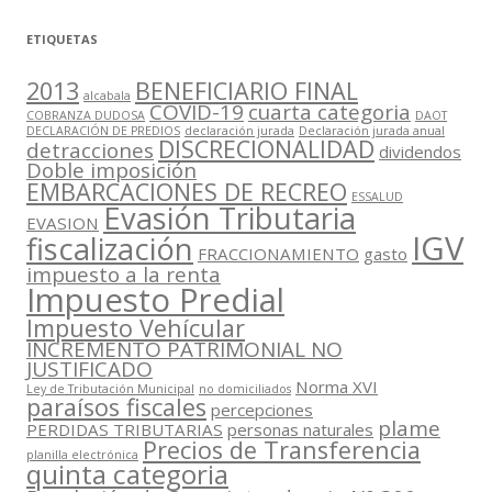
ETIQUETAS
2013
BENEFICIARIO FINAL
alcabala
COVID-19
cuarta categoria
COBRANZA DUDOSA
DAOT
DECLARACIÓN DE PREDIOS
declaración jurada
Declaración jurada anual
DISCRECIONALIDAD
detracciones
dividendos
Doble imposición
EMBARCACIONES DE RECREO
ESSALUD
Evasión Tributaria
EVASION
IGV
fiscalización
FRACCIONAMIENTO
gasto
impuesto a la renta
Impuesto Predial
Impuesto Vehícular
INCREMENTO PATRIMONIAL NO
JUSTIFICADO
Norma XVI
Ley de Tributación Municipal
no domiciliados
paraísos fiscales
percepciones
plame
PERDIDAS TRIBUTARIAS
personas naturales
Precios de Transferencia
planilla electrónica
quinta categoria