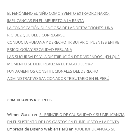
a
r
EL FENÓMENO EL NIÑO COMO EVENTO EXTRAORDINARIO:
:
IMPLICANCIAS EN EL IMPUESTO A LA RENTA
LA CONFISCACIÓN SILENCIOSA DE LAS DETRACCIONES: UNA
RIGIDEZ QUE DEBE CORREGIRSE
CONDUCTA HUMANA Y DERECHO TRIBUTARIO: PUENTES ENTRE
PSICOLOGÍA Y FISCALIDAD PERUANA
LAS SUCURSALES Y LA DISTRIBUCIÓN DE DIVIDENDOS: ¿EN QUÉ
MOMENTO SE DEBE REALIZAR EL PAGO DEL 5%?
FUNDAMENTOS CONSTITUCIONALES DEL DERECHO
ADMINISTRATIVO SANCIONADOR TRIBUTARIO EN EL PERÚ
COMENTARIOS RECIENTES
Wilmer García
en
EL PRINCIPIO DE CAUSALIDAD Y SU IMPLICANCIA
EN EL SUSTENTO DE LOS GASTOS EN EL IMPUESTO A LA RENTA
Empresa de Diseño Web en Perú
en
¿QUÉ IMPLICANCIAS SE