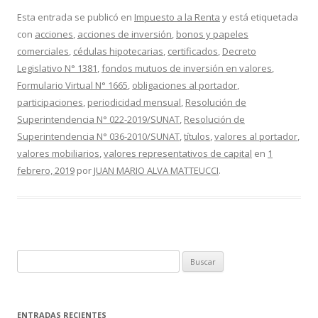
e
itt
m
Esta entrada se publicó en
Impuesto a la Renta
y está etiquetada
con
acciones
,
acciones de inversión
,
bonos y papeles
b
er
p
comerciales
,
cédulas hipotecarias
,
certificados
,
Decreto
o
ar
Legislativo N° 1381
,
fondos mutuos de inversión en valores
,
o
ti
Formulario Virtual N° 1665
,
obligaciones al portador
,
participaciones
,
periodicidad mensual
,
Resolución de
k
r
Superintendencia N° 022-2019/SUNAT
,
Resolución de
Superintendencia N° 036-2010/SUNAT
,
títulos
,
valores al portador
,
valores mobiliarios
,
valores representativos de capital
en
1
febrero, 2019
por
JUAN MARIO ALVA MATTEUCCI
.
B
u
s
c
ENTRADAS RECIENTES