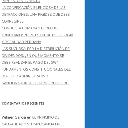
IMPUESTO A LA RENTA
LA CONFISCACIÓN SILENCIOSA DE LAS
DETRACCIONES: UNA RIGIDEZ QUE DEBE
CORREGIRSE
CONDUCTA HUMANA Y DERECHO
TRIBUTARIO: PUENTES ENTRE PSICOLOGÍA
Y FISCALIDAD PERUANA
LAS SUCURSALES Y LA DISTRIBUCIÓN DE
DIVIDENDOS: ¿EN QUÉ MOMENTO SE
DEBE REALIZAR EL PAGO DEL 5%?
FUNDAMENTOS CONSTITUCIONALES DEL
DERECHO ADMINISTRATIVO
SANCIONADOR TRIBUTARIO EN EL PERÚ
COMENTARIOS RECIENTES
Wilmer García
en
EL PRINCIPIO DE
CAUSALIDAD Y SU IMPLICANCIA EN EL