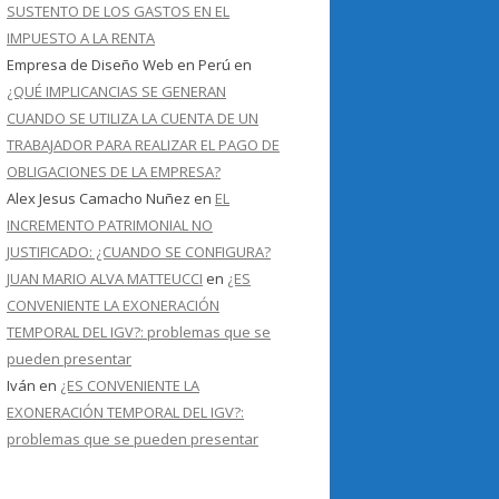
SUSTENTO DE LOS GASTOS EN EL
IMPUESTO A LA RENTA
Empresa de Diseño Web en Perú
en
¿QUÉ IMPLICANCIAS SE GENERAN
CUANDO SE UTILIZA LA CUENTA DE UN
TRABAJADOR PARA REALIZAR EL PAGO DE
OBLIGACIONES DE LA EMPRESA?
Alex Jesus Camacho Nuñez
en
EL
INCREMENTO PATRIMONIAL NO
JUSTIFICADO: ¿CUANDO SE CONFIGURA?
JUAN MARIO ALVA MATTEUCCI
en
¿ES
CONVENIENTE LA EXONERACIÓN
TEMPORAL DEL IGV?: problemas que se
pueden presentar
Iván
en
¿ES CONVENIENTE LA
EXONERACIÓN TEMPORAL DEL IGV?:
problemas que se pueden presentar