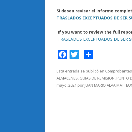
Si desea revisar el informe comple
TRASLADOS EXCEPTUADOS DE SER S
If you want to review the full rep
TRASLADOS EXCEPTUADOS DE SER S
F
T
C
ac
w
o
e
itt
m
Esta entrada se publicó en
Comprobantes
ALMACENES
,
GUIAS DE REMISION
,
PUNTO D
b
er
p
mayo, 2021
por
JUAN MARIO ALVA MATTEU
o
ar
o
ti
k
r