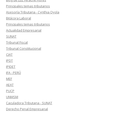
Blog de Luz Hirache Flores
Principales temas tributarios
Asesoría Tributaria - Cynthia Oyola
Bitácora Laboral
Principales temas tributarios
Actualidad Empresarial
SUNAT
Tribunal Fiscal
Tribunal Constitucional
CIAT
IPDT
IPIDET
IFA - PERÚ
MEF
AEAT
PUCP
UNMSM
Caculadora Tributaria - SUNAT
Derecho Penal Empresarial