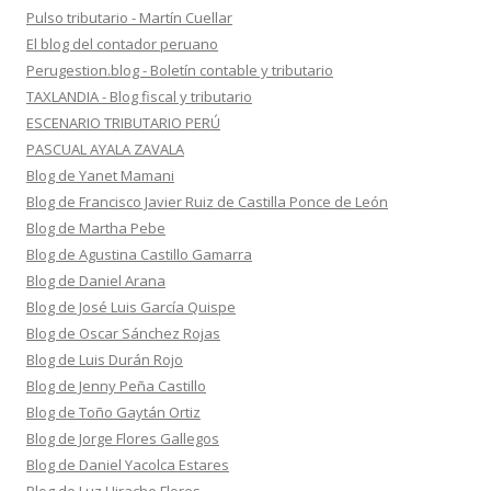
Pulso tributario - Martín Cuellar
El blog del contador peruano
Perugestion.blog - Boletín contable y tributario
TAXLANDIA - Blog fiscal y tributario
ESCENARIO TRIBUTARIO PERÚ
PASCUAL AYALA ZAVALA
Blog de Yanet Mamani
Blog de Francisco Javier Ruiz de Castilla Ponce de León
Blog de Martha Pebe
Blog de Agustina Castillo Gamarra
Blog de Daniel Arana
Blog de José Luis García Quispe
Blog de Oscar Sánchez Rojas
Blog de Luis Durán Rojo
Blog de Jenny Peña Castillo
Blog de Toño Gaytán Ortiz
Blog de Jorge Flores Gallegos
Blog de Daniel Yacolca Estares