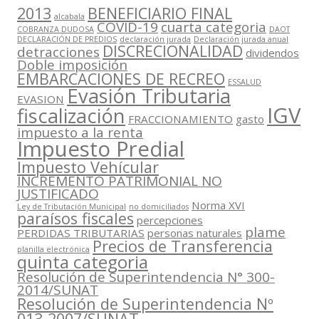
2013
BENEFICIARIO FINAL
alcabala
COVID-19
cuarta categoria
COBRANZA DUDOSA
DAOT
DECLARACIÓN DE PREDIOS
declaración jurada
Declaración jurada anual
DISCRECIONALIDAD
detracciones
dividendos
Doble imposición
EMBARCACIONES DE RECREO
ESSALUD
Evasión Tributaria
EVASION
IGV
fiscalización
FRACCIONAMIENTO
gasto
impuesto a la renta
Impuesto Predial
Impuesto Vehícular
INCREMENTO PATRIMONIAL NO
JUSTIFICADO
Norma XVI
Ley de Tributación Municipal
no domiciliados
paraísos fiscales
percepciones
plame
PERDIDAS TRIBUTARIAS
personas naturales
Precios de Transferencia
planilla electrónica
quinta categoria
Resolución de Superintendencia N° 300-
2014/SUNAT
Resolución de Superintendencia Nº
013-2007/SUNAT