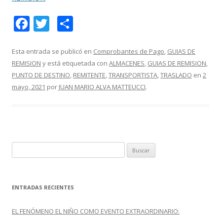
F
T
C
ac
w
o
e
itt
m
Esta entrada se publicó en
Comprobantes de Pago
,
GUIAS DE
REMISION
y está etiquetada con
ALMACENES
,
GUIAS DE REMISION
,
b
er
p
PUNTO DE DESTINO
,
REMITENTE
,
TRANSPORTISTA
,
TRASLADO
en
2
o
ar
mayo, 2021
por
JUAN MARIO ALVA MATTEUCCI
.
o
ti
k
r
B
u
s
c
ENTRADAS RECIENTES
a
r
EL FENÓMENO EL NIÑO COMO EVENTO EXTRAORDINARIO:
: