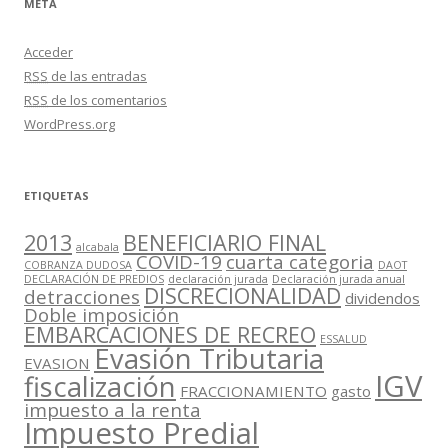
META
Acceder
RSS
de las entradas
RSS
de los comentarios
WordPress.org
ETIQUETAS
2013
BENEFICIARIO FINAL
alcabala
COVID-19
cuarta categoria
COBRANZA DUDOSA
DAOT
DECLARACIÓN DE PREDIOS
declaración jurada
Declaración jurada anual
DISCRECIONALIDAD
detracciones
dividendos
Doble imposición
EMBARCACIONES DE RECREO
ESSALUD
Evasión Tributaria
EVASION
IGV
fiscalización
FRACCIONAMIENTO
gasto
impuesto a la renta
Impuesto Predial