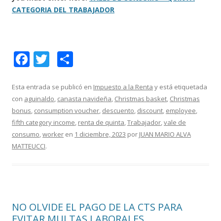
CATEGORIA DEL TRABAJADOR
F
T
C
ac
w
o
e
itt
m
Esta entrada se publicó en
Impuesto a la Renta
y está etiquetada
con
aguinaldo
,
canasta navideña
,
Christmas basket
,
Christmas
b
er
p
bonus
,
consumption voucher
,
descuento
,
discount
,
employee
,
o
ar
fifth category income
,
renta de quinta
,
Trabajador
,
vale de
o
ti
consumo
,
worker
en
1 diciembre, 2023
por
JUAN MARIO ALVA
MATTEUCCI
.
k
r
NO OLVIDE EL PAGO DE LA CTS PARA
EVITAR MULTAS LABORALES