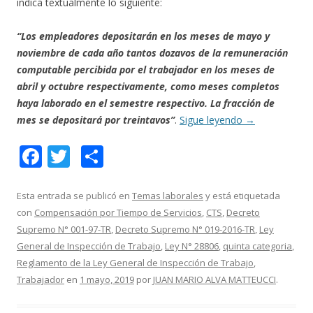
indica textualmente lo siguiente:
“Los empleadores depositarán en los meses de mayo y
noviembre de cada año tantos dozavos de la remuneración
computable percibida por el trabajador en los meses de
abril y octubre respectivamente, como meses completos
haya laborado en el semestre respectivo. La fracción de
mes se depositará por treintavos”
.
Sigue leyendo
→
F
T
C
ac
w
o
e
itt
m
Esta entrada se publicó en
Temas laborales
y está etiquetada
con
Compensación por Tiempo de Servicios
,
CTS
,
Decreto
b
er
p
Supremo N° 001-97-TR
,
Decreto Supremo N° 019-2016-TR
,
Ley
o
ar
General de Inspección de Trabajo
,
Ley N° 28806
,
quinta categoria
,
o
ti
Reglamento de la Ley General de Inspección de Trabajo
,
Trabajador
en
1 mayo, 2019
por
JUAN MARIO ALVA MATTEUCCI
.
k
r