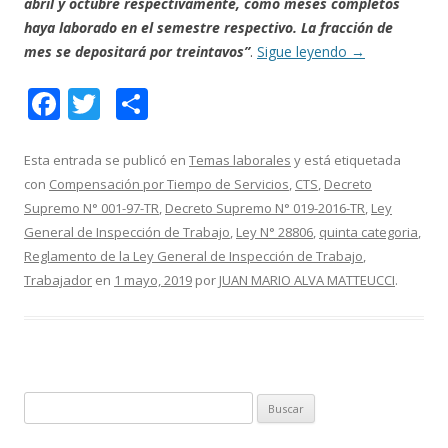
abril y octubre respectivamente, como meses completos
haya laborado en el semestre respectivo. La fracción de
mes se depositará por treintavos”
.
Sigue leyendo
→
F
T
C
ac
w
o
e
itt
m
Esta entrada se publicó en
Temas laborales
y está etiquetada
con
Compensación por Tiempo de Servicios
,
CTS
,
Decreto
b
er
p
Supremo N° 001-97-TR
,
Decreto Supremo N° 019-2016-TR
,
Ley
o
ar
General de Inspección de Trabajo
,
Ley N° 28806
,
quinta categoria
,
o
ti
Reglamento de la Ley General de Inspección de Trabajo
,
Trabajador
en
1 mayo, 2019
por
JUAN MARIO ALVA MATTEUCCI
.
k
r
B
u