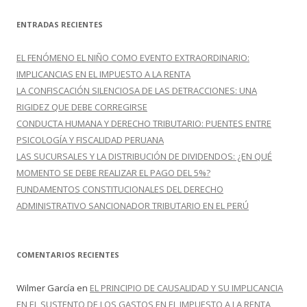
s
c
ENTRADAS RECIENTES
a
r
EL FENÓMENO EL NIÑO COMO EVENTO EXTRAORDINARIO:
:
IMPLICANCIAS EN EL IMPUESTO A LA RENTA
LA CONFISCACIÓN SILENCIOSA DE LAS DETRACCIONES: UNA
RIGIDEZ QUE DEBE CORREGIRSE
CONDUCTA HUMANA Y DERECHO TRIBUTARIO: PUENTES ENTRE
PSICOLOGÍA Y FISCALIDAD PERUANA
LAS SUCURSALES Y LA DISTRIBUCIÓN DE DIVIDENDOS: ¿EN QUÉ
MOMENTO SE DEBE REALIZAR EL PAGO DEL 5%?
FUNDAMENTOS CONSTITUCIONALES DEL DERECHO
ADMINISTRATIVO SANCIONADOR TRIBUTARIO EN EL PERÚ
COMENTARIOS RECIENTES
Wilmer García
en
EL PRINCIPIO DE CAUSALIDAD Y SU IMPLICANCIA
EN EL SUSTENTO DE LOS GASTOS EN EL IMPUESTO A LA RENTA