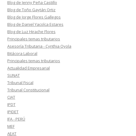
Blog de Jenny Peña Castillo
Blog de Toño Gaytán Ortiz
Blog de Jorge Flores Gallegos
Blog de Daniel Yacolca Estares
Blog de Luz Hirache Flores
Principales temas tributarios
Asesoría Tributaria - Cynthia Oyola
Bitácora Laboral
Principales temas tributarios
Actualidad Empresarial
SUNAT
Tribunal Fiscal
Tribunal Constitucional
CIAT
IPDT
IPIDET
IFA - PERÚ
MEF
AEAT