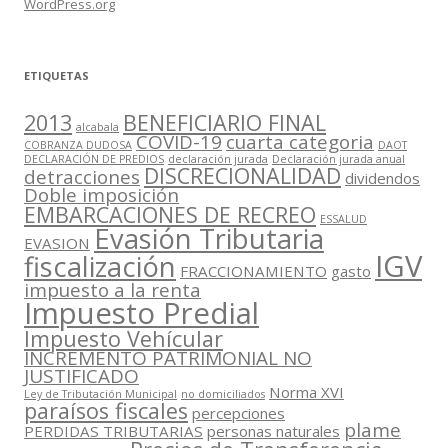
WordPress.org
ETIQUETAS
2013
BENEFICIARIO FINAL
alcabala
COVID-19
cuarta categoria
COBRANZA DUDOSA
DAOT
DECLARACIÓN DE PREDIOS
declaración jurada
Declaración jurada anual
DISCRECIONALIDAD
detracciones
dividendos
Doble imposición
EMBARCACIONES DE RECREO
ESSALUD
Evasión Tributaria
EVASION
IGV
fiscalización
FRACCIONAMIENTO
gasto
impuesto a la renta
Impuesto Predial
Impuesto Vehícular
INCREMENTO PATRIMONIAL NO
JUSTIFICADO
Norma XVI
Ley de Tributación Municipal
no domiciliados
paraísos fiscales
percepciones
plame
PERDIDAS TRIBUTARIAS
personas naturales