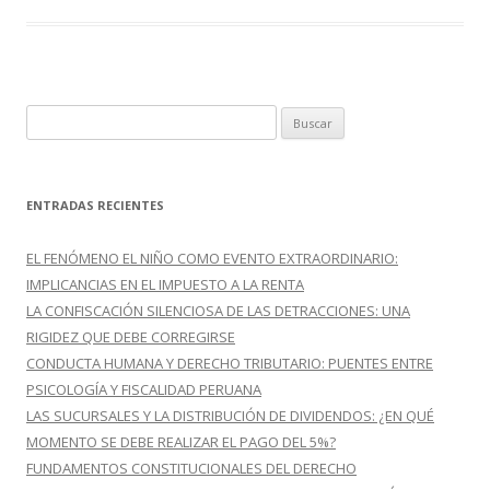
o
ti
k
r
B
u
s
c
ENTRADAS RECIENTES
a
r
EL FENÓMENO EL NIÑO COMO EVENTO EXTRAORDINARIO:
:
IMPLICANCIAS EN EL IMPUESTO A LA RENTA
LA CONFISCACIÓN SILENCIOSA DE LAS DETRACCIONES: UNA
RIGIDEZ QUE DEBE CORREGIRSE
CONDUCTA HUMANA Y DERECHO TRIBUTARIO: PUENTES ENTRE
PSICOLOGÍA Y FISCALIDAD PERUANA
LAS SUCURSALES Y LA DISTRIBUCIÓN DE DIVIDENDOS: ¿EN QUÉ
MOMENTO SE DEBE REALIZAR EL PAGO DEL 5%?
FUNDAMENTOS CONSTITUCIONALES DEL DERECHO