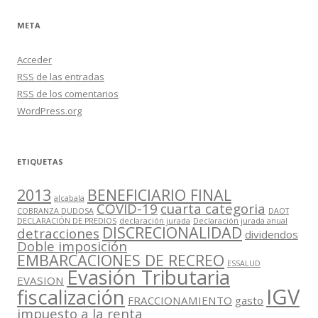
META
Acceder
RSS
de las entradas
RSS
de los comentarios
WordPress.org
ETIQUETAS
2013
BENEFICIARIO FINAL
alcabala
COVID-19
cuarta categoria
COBRANZA DUDOSA
DAOT
DECLARACIÓN DE PREDIOS
declaración jurada
Declaración jurada anual
DISCRECIONALIDAD
detracciones
dividendos
Doble imposición
EMBARCACIONES DE RECREO
ESSALUD
Evasión Tributaria
EVASION
IGV
fiscalización
FRACCIONAMIENTO
gasto
impuesto a la renta