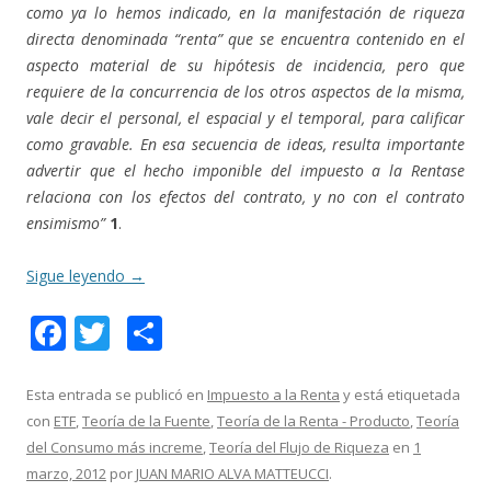
como ya lo hemos indicado, en la manifestación de riqueza
directa denominada “renta” que se encuentra contenido en el
aspecto material de su hipótesis de incidencia, pero que
requiere de la concurrencia de los otros aspectos de la misma,
vale decir el personal, el espacial y el temporal, para calificar
como gravable. En esa secuencia de ideas, resulta importante
advertir que el hecho imponible del impuesto a la Rentase
relaciona con los efectos del contrato, y no con el contrato
ensimismo”
1
.
Sigue leyendo
→
F
T
C
ac
w
o
e
itt
m
Esta entrada se publicó en
Impuesto a la Renta
y está etiquetada
con
ETF
,
Teoría de la Fuente
,
Teoría de la Renta - Producto
,
Teoría
b
er
p
del Consumo más increme
,
Teoría del Flujo de Riqueza
en
1
o
ar
marzo, 2012
por
JUAN MARIO ALVA MATTEUCCI
.