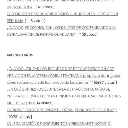
LA DEFINICIÓN DE CONCIENCIA TRIBUTARIA Y LOS MECANISMOS
PARA CREARLA
[ 141 votes ]
EL “CONCEPTO” DE ADMINISTRACIÓN PÚBLICA EN LA LEGISLACIÓN
PERUANA
[ 115 votes ]
¿CUÁNDO SE CONFIGURAN LOS DELITOS DE CONTRABANDO Y LA
DEFRAUDACIÓN DE RENTAS DE ADUANA?
[ 109 votes ]
MÁS VISITADOS
¿CUÁNDO UTILIZAR LOS RECURSOS DE RECONSIDERACIÓN Y DE
APELACIÓN EN MATERIA ADMINISTRATIVA?: A propósito del ingreso
como recaudación de los fondos de las cuenta
[ 166337 vistas ]
¿EN QUÉ SUPUESTOS SE APLICA LA DETRACCIÓN CUANDO SE
PRESTA EL SERVICIO DE MANTENIMIENTO O REPARACIÓN DE BIENES
MUEBLES?
[ 132014 vistas ]
LA PROVISIÓN DE COBRANZA DUDOSA ¿CUÁNDO EFECTUARLA?
[
123761 vistas ]
LA LEGALIZACIÓN DE DOCUMENTOS Y FIRMAS ANTE NOTARIO