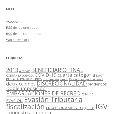
META
Acceder
RSS
de las entradas
RSS
de los comentarios
WordPress.org
ETIQUETAS
2013
BENEFICIARIO FINAL
alcabala
COVID-19
cuarta categoria
COBRANZA DUDOSA
DAOT
DECLARACIÓN DE PREDIOS
declaración jurada
Declaración jurada anual
DISCRECIONALIDAD
detracciones
dividendos
Doble imposición
EMBARCACIONES DE RECREO
ESSALUD
Evasión Tributaria
EVASION
IGV
fiscalización
FRACCIONAMIENTO
gasto
impuesto a la renta