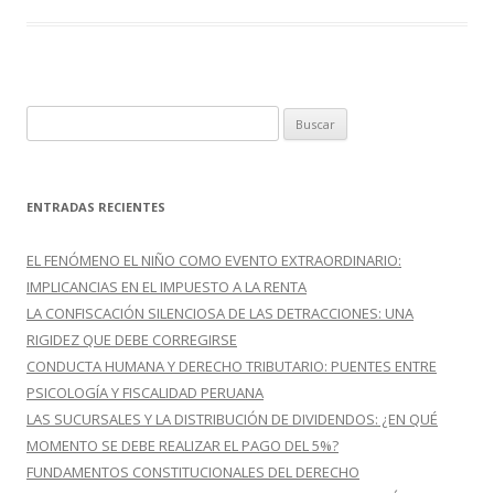
o
ti
k
r
B
u
s
c
ENTRADAS RECIENTES
a
r
EL FENÓMENO EL NIÑO COMO EVENTO EXTRAORDINARIO:
:
IMPLICANCIAS EN EL IMPUESTO A LA RENTA
LA CONFISCACIÓN SILENCIOSA DE LAS DETRACCIONES: UNA
RIGIDEZ QUE DEBE CORREGIRSE
CONDUCTA HUMANA Y DERECHO TRIBUTARIO: PUENTES ENTRE
PSICOLOGÍA Y FISCALIDAD PERUANA
LAS SUCURSALES Y LA DISTRIBUCIÓN DE DIVIDENDOS: ¿EN QUÉ
MOMENTO SE DEBE REALIZAR EL PAGO DEL 5%?
FUNDAMENTOS CONSTITUCIONALES DEL DERECHO