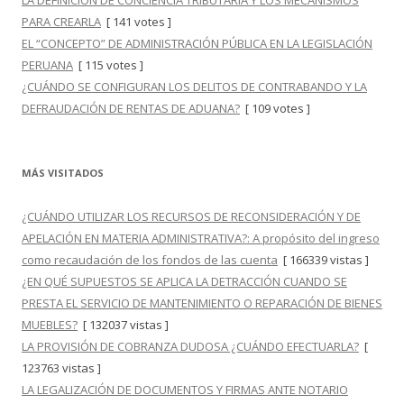
LA DEFINICIÓN DE CONCIENCIA TRIBUTARIA Y LOS MECANISMOS
PARA CREARLA
[ 141 votes ]
EL “CONCEPTO” DE ADMINISTRACIÓN PÚBLICA EN LA LEGISLACIÓN
PERUANA
[ 115 votes ]
¿CUÁNDO SE CONFIGURAN LOS DELITOS DE CONTRABANDO Y LA
DEFRAUDACIÓN DE RENTAS DE ADUANA?
[ 109 votes ]
MÁS VISITADOS
¿CUÁNDO UTILIZAR LOS RECURSOS DE RECONSIDERACIÓN Y DE
APELACIÓN EN MATERIA ADMINISTRATIVA?: A propósito del ingreso
como recaudación de los fondos de las cuenta
[ 166339 vistas ]
¿EN QUÉ SUPUESTOS SE APLICA LA DETRACCIÓN CUANDO SE
PRESTA EL SERVICIO DE MANTENIMIENTO O REPARACIÓN DE BIENES
MUEBLES?
[ 132037 vistas ]
LA PROVISIÓN DE COBRANZA DUDOSA ¿CUÁNDO EFECTUARLA?
[
123763 vistas ]
LA LEGALIZACIÓN DE DOCUMENTOS Y FIRMAS ANTE NOTARIO