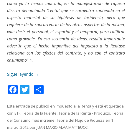
como ya lo hemos indicado, en la manifestación de riqueza
directa denominada “renta” que se encuentra contenido en el
aspecto material de su hipótesis de incidencia, pero que
requiere de la concurrencia de los otros aspectos de la misma,
vale decir el personal, el espacial y el temporal, para calificar
como gravable. En esa secuencia de ideas, resulta importante
advertir que el hecho imponible del impuesto a la Rentase
relaciona con los efectos del contrato, y no con el contrato
ensimismo”
1
.
Sigue leyendo
→
F
T
C
ac
w
o
e
itt
m
Esta entrada se publicó en
Impuesto a la Renta
y está etiquetada
con
ETF
,
Teoría de la Fuente
,
Teoría de la Renta - Producto
,
Teoría
b
er
p
del Consumo más increme
,
Teoría del Flujo de Riqueza
en
1
o
ar
marzo, 2012
por
JUAN MARIO ALVA MATTEUCCI
.