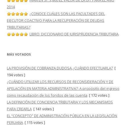
FIJAN EN S/. 3,800 EL VALOR DE LA UIT PARA EL AÑO
2014
¿CONOCE CUÁLES SON LAS FACULTADES DEL
EJECUTOR COACTIVO PARA LA RECUPERACIÓN DE DEUDAS
TRIBUTARIAS?
LIBRO: DICCIONARIO DE JURISPRUDENCIA TRIBUTARIA
MÁS VOTADOS
LA PROVISIÓN DE COBRANZA DUDOSA ¿CUÁNDO EFECTUARLA?
[
194 votes ]
¿CUÁNDO UTILIZAR LOS RECURSOS DE RECONSIDERACIÓN Y DE
APELACIÓN EN MATERIA ADMINISTRATIVA?: A propósito del ingreso
como recaudación de los fondos de las cuenta
[ 172 votes ]
LA DEFINICIÓN DE CONCIENCIA TRIBUTARIA Y LOS MECANISMOS
PARA CREARLA
[ 141 votes ]
EL “CONCEPTO” DE ADMINISTRACIÓN PÚBLICA EN LA LEGISLACIÓN
PERUANA
[ 115 votes ]