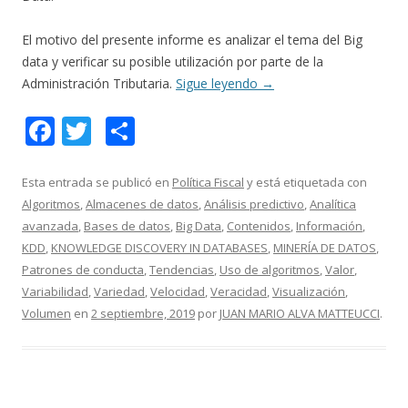
El motivo del presente informe es analizar el tema del Big
data y verificar su posible utilización por parte de la
Administración Tributaria.
Sigue leyendo
→
F
T
C
ac
w
o
e
itt
m
Esta entrada se publicó en
Política Fiscal
y está etiquetada con
Algoritmos
,
Almacenes de datos
,
Análisis predictivo
,
Analítica
b
er
p
avanzada
,
Bases de datos
,
Big Data
,
Contenidos
,
Información
,
o
ar
KDD
,
KNOWLEDGE DISCOVERY IN DATABASES
,
MINERÍA DE DATOS
,
o
ti
Patrones de conducta
,
Tendencias
,
Uso de algoritmos
,
Valor
,
Variabilidad
,
Variedad
,
Velocidad
,
Veracidad
,
Visualización
,
k
r
Volumen
en
2 septiembre, 2019
por
JUAN MARIO ALVA MATTEUCCI
.