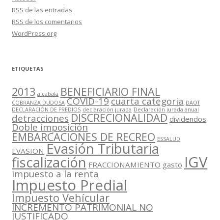
RSS
de las entradas
RSS
de los comentarios
WordPress.org
ETIQUETAS
2013
BENEFICIARIO FINAL
alcabala
COVID-19
cuarta categoria
COBRANZA DUDOSA
DAOT
DECLARACIÓN DE PREDIOS
declaración jurada
Declaración jurada anual
DISCRECIONALIDAD
detracciones
dividendos
Doble imposición
EMBARCACIONES DE RECREO
ESSALUD
Evasión Tributaria
EVASION
IGV
fiscalización
FRACCIONAMIENTO
gasto
impuesto a la renta
Impuesto Predial
Impuesto Vehícular
INCREMENTO PATRIMONIAL NO
JUSTIFICADO