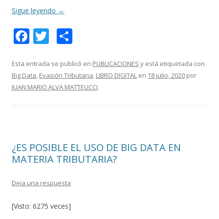
Sigue leyendo
→
F
T
C
ac
w
o
e
itt
m
Esta entrada se publicó en
PUBLICACIONES
y está etiquetada con
Big Data
,
Evasión Tributaria
,
LIBRO DIGITAL
en
18 julio, 2020
por
b
er
p
JUAN MARIO ALVA MATTEUCCI
.
o
ar
o
ti
k
r
¿ES POSIBLE EL USO DE BIG DATA EN
MATERIA TRIBUTARIA?
Deja una respuesta
[Visto: 6275 veces]