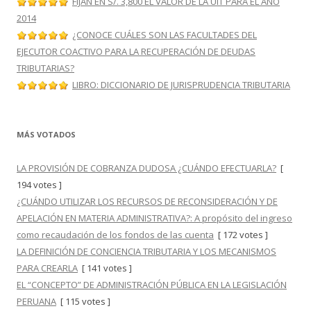
FIJAN EN S/. 3,800 EL VALOR DE LA UIT PARA EL AÑO
2014
¿CONOCE CUÁLES SON LAS FACULTADES DEL
EJECUTOR COACTIVO PARA LA RECUPERACIÓN DE DEUDAS
TRIBUTARIAS?
LIBRO: DICCIONARIO DE JURISPRUDENCIA TRIBUTARIA
MÁS VOTADOS
LA PROVISIÓN DE COBRANZA DUDOSA ¿CUÁNDO EFECTUARLA?
[
194 votes ]
¿CUÁNDO UTILIZAR LOS RECURSOS DE RECONSIDERACIÓN Y DE
APELACIÓN EN MATERIA ADMINISTRATIVA?: A propósito del ingreso
como recaudación de los fondos de las cuenta
[ 172 votes ]
LA DEFINICIÓN DE CONCIENCIA TRIBUTARIA Y LOS MECANISMOS
PARA CREARLA
[ 141 votes ]
EL “CONCEPTO” DE ADMINISTRACIÓN PÚBLICA EN LA LEGISLACIÓN
PERUANA
[ 115 votes ]