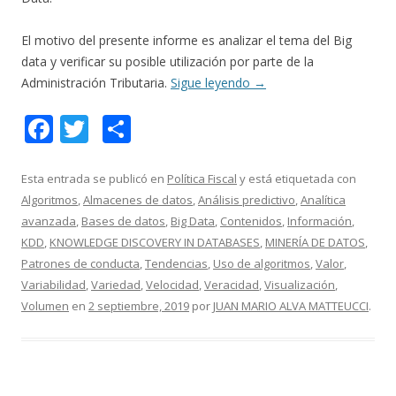
El motivo del presente informe es analizar el tema del Big
data y verificar su posible utilización por parte de la
Administración Tributaria.
Sigue leyendo
→
F
T
C
ac
w
o
e
itt
m
Esta entrada se publicó en
Política Fiscal
y está etiquetada con
Algoritmos
,
Almacenes de datos
,
Análisis predictivo
,
Analítica
b
er
p
avanzada
,
Bases de datos
,
Big Data
,
Contenidos
,
Información
,
o
ar
KDD
,
KNOWLEDGE DISCOVERY IN DATABASES
,
MINERÍA DE DATOS
,
o
ti
Patrones de conducta
,
Tendencias
,
Uso de algoritmos
,
Valor
,
Variabilidad
,
Variedad
,
Velocidad
,
Veracidad
,
Visualización
,
k
r
Volumen
en
2 septiembre, 2019
por
JUAN MARIO ALVA MATTEUCCI
.