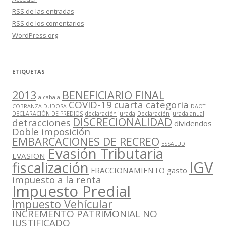
RSS
de las entradas
RSS
de los comentarios
WordPress.org
ETIQUETAS
2013
BENEFICIARIO FINAL
alcabala
COVID-19
cuarta categoria
COBRANZA DUDOSA
DAOT
DECLARACIÓN DE PREDIOS
declaración jurada
Declaración jurada anual
DISCRECIONALIDAD
detracciones
dividendos
Doble imposición
EMBARCACIONES DE RECREO
ESSALUD
Evasión Tributaria
EVASION
IGV
fiscalización
FRACCIONAMIENTO
gasto
impuesto a la renta
Impuesto Predial
Impuesto Vehícular
INCREMENTO PATRIMONIAL NO
JUSTIFICADO