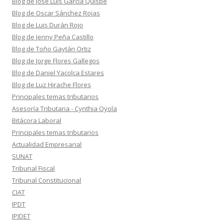
Blog de José Luis García Quispe
Blog de Oscar Sánchez Rojas
Blog de Luis Durán Rojo
Blog de Jenny Peña Castillo
Blog de Toño Gaytán Ortiz
Blog de Jorge Flores Gallegos
Blog de Daniel Yacolca Estares
Blog de Luz Hirache Flores
Principales temas tributarios
Asesoría Tributaria - Cynthia Oyola
Bitácora Laboral
Principales temas tributarios
Actualidad Empresarial
SUNAT
Tribunal Fiscal
Tribunal Constitucional
CIAT
IPDT
IPIDET