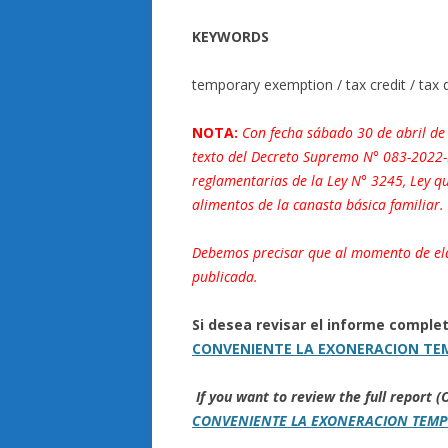
KEYWORDS
temporary exemption / tax credit / tax d
NOTA:
Con fecha sábado 30 de abril de 
texto del Decreto Supremo N° 083-2022-
reglamentarias de la Ley N° 3245, Ley q
alimentos de la canasta básica familiar.
Debemos precisar que al momento de ela
publicada.
Si desea revisar el informe compl
CONVENIENTE LA EXONERACION TEM
If you want to review the full report
CONVENIENTE LA EXONERACION TEMP