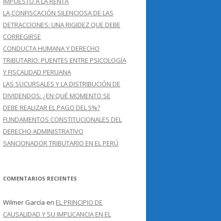
IMPUESTO A LA RENTA
LA CONFISCACIÓN SILENCIOSA DE LAS
DETRACCIONES: UNA RIGIDEZ QUE DEBE
CORREGIRSE
CONDUCTA HUMANA Y DERECHO
TRIBUTARIO: PUENTES ENTRE PSICOLOGÍA
Y FISCALIDAD PERUANA
LAS SUCURSALES Y LA DISTRIBUCIÓN DE
DIVIDENDOS: ¿EN QUÉ MOMENTO SE
DEBE REALIZAR EL PAGO DEL 5%?
FUNDAMENTOS CONSTITUCIONALES DEL
DERECHO ADMINISTRATIVO
SANCIONADOR TRIBUTARIO EN EL PERÚ
COMENTARIOS RECIENTES
Wilmer García
en
EL PRINCIPIO DE
CAUSALIDAD Y SU IMPLICANCIA EN EL