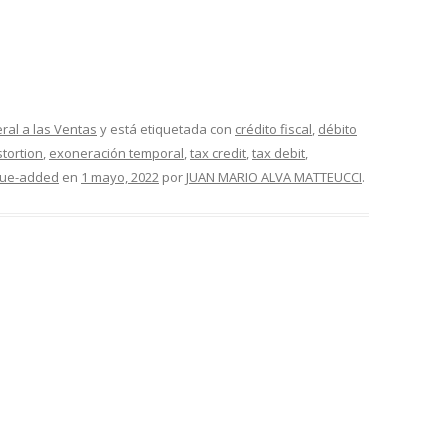
al a las Ventas
y está etiquetada con
crédito fiscal
,
débito
stortion
,
exoneración temporal
,
tax credit
,
tax debit
,
lue-added
en
1 mayo, 2022
por
JUAN MARIO ALVA MATTEUCCI
.