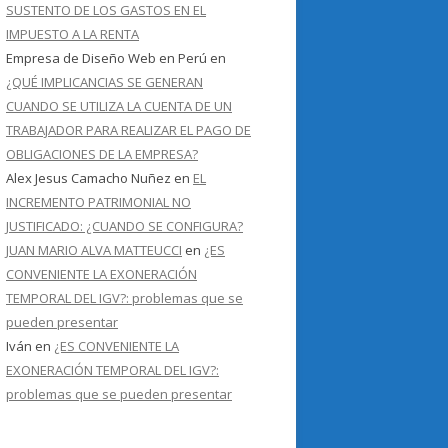
SUSTENTO DE LOS GASTOS EN EL
IMPUESTO A LA RENTA
Empresa de Diseño Web en Perú
en
¿QUÉ IMPLICANCIAS SE GENERAN
CUANDO SE UTILIZA LA CUENTA DE UN
TRABAJADOR PARA REALIZAR EL PAGO DE
OBLIGACIONES DE LA EMPRESA?
Alex Jesus Camacho Nuñez
en
EL
INCREMENTO PATRIMONIAL NO
JUSTIFICADO: ¿CUANDO SE CONFIGURA?
JUAN MARIO ALVA MATTEUCCI
en
¿ES
CONVENIENTE LA EXONERACIÓN
TEMPORAL DEL IGV?: problemas que se
pueden presentar
Iván
en
¿ES CONVENIENTE LA
EXONERACIÓN TEMPORAL DEL IGV?:
problemas que se pueden presentar