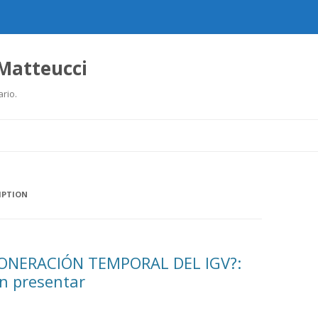
 Matteucci
ario.
Ir
al
contenido
MPTION
ONERACIÓN TEMPORAL DEL IGV?:
n presentar