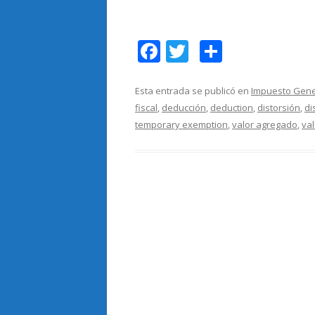
F
T
C
ac
w
o
e
itt
m
Esta entrada se publicó en
Impuesto Gener
fiscal
,
deducción
,
deduction
,
distorsión
,
di
b
er
p
temporary exemption
,
valor agregado
,
va
o
ar
o
ti
k
r