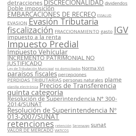
DISCRECIONALIDAD
detracciones
dividendos
Doble imposición
EMBARCACIONES DE RECREO
ESSALUD
Evasión Tributaria
EVASION
IGV
fiscalización
FRACCIONAMIENTO
gasto
impuesto a la renta
Impuesto Predial
Impuesto Vehícular
INCREMENTO PATRIMONIAL NO
JUSTIFICADO
Norma XVI
Ley de Tributación Municipal
no domiciliados
paraísos fiscales
percepciones
plame
PERDIDAS TRIBUTARIAS
personas naturales
Precios de Transferencia
planilla electrónica
quinta categoria
Resolución de Superintendencia N° 300-
2014/SUNAT
Resolución de Superintendencia Nº
013-2007/SUNAT
retenciones
sunat
retención
Serenazgo
VALOR DE MERCADO
VIATICOS