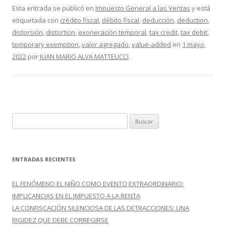
e
itt
m
Esta entrada se publicó en
Impuesto General a las Ventas
y está
etiquetada con
crédito fiscal
,
débito fiscal
,
deducción
,
deduction
,
b
er
p
distorsión
,
distortion
,
exoneración temporal
,
tax credit
,
tax debit
,
o
ar
temporary exemption
,
valor agregado
,
value-added
en
1 mayo,
o
ti
2022
por
JUAN MARIO ALVA MATTEUCCI
.
k
r
B
u
s
c
ENTRADAS RECIENTES
a
r
EL FENÓMENO EL NIÑO COMO EVENTO EXTRAORDINARIO:
:
IMPLICANCIAS EN EL IMPUESTO A LA RENTA
LA CONFISCACIÓN SILENCIOSA DE LAS DETRACCIONES: UNA
RIGIDEZ QUE DEBE CORREGIRSE