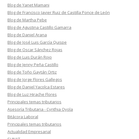
Blog de Yanet Mamani
Blog de Francisco Javier Ruiz de Castilla Ponce de León
Blog de Martha Pebe
Blog de Agustina Castillo Gamarra
Blog de Daniel Arana
Blog de José Luis García Quispe
Blog de Oscar Sánchez Rojas
Blog de Luis Durán Rojo
Blog de Jenny Peña Castillo
Blog de Toño Gaytán Ortiz
Blog de Jorge Flores Gallegos
Blog de Daniel Yacolca Estares
Blog de Luz Hirache Flores
Principales temas tributarios
Asesoría Tributaria - Cynthia Oyola
Bitácora Laboral
Principales temas tributarios
Actualidad Empresarial