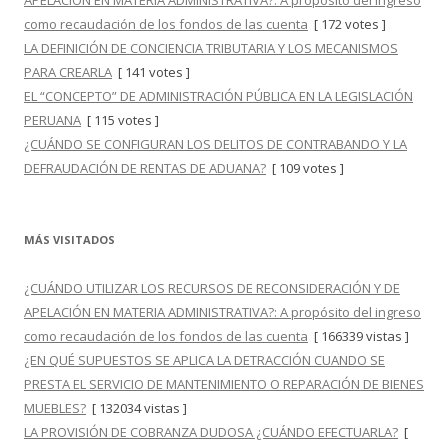
APELACIÓN EN MATERIA ADMINISTRATIVA?: A propósito del ingreso
como recaudación de los fondos de las cuenta
[ 172 votes ]
LA DEFINICIÓN DE CONCIENCIA TRIBUTARIA Y LOS MECANISMOS
PARA CREARLA
[ 141 votes ]
EL “CONCEPTO” DE ADMINISTRACIÓN PÚBLICA EN LA LEGISLACIÓN
PERUANA
[ 115 votes ]
¿CUÁNDO SE CONFIGURAN LOS DELITOS DE CONTRABANDO Y LA
DEFRAUDACIÓN DE RENTAS DE ADUANA?
[ 109 votes ]
MÁS VISITADOS
¿CUÁNDO UTILIZAR LOS RECURSOS DE RECONSIDERACIÓN Y DE
APELACIÓN EN MATERIA ADMINISTRATIVA?: A propósito del ingreso
como recaudación de los fondos de las cuenta
[ 166339 vistas ]
¿EN QUÉ SUPUESTOS SE APLICA LA DETRACCIÓN CUANDO SE
PRESTA EL SERVICIO DE MANTENIMIENTO O REPARACIÓN DE BIENES
MUEBLES?
[ 132034 vistas ]
LA PROVISIÓN DE COBRANZA DUDOSA ¿CUÁNDO EFECTUARLA?
[