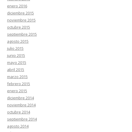
enero 2016
diciembre 2015
noviembre 2015
octubre 2015
septiembre 2015
agosto 2015
julio 2015
junio 2015
mayo 2015
abril 2015
marzo 2015
febrero 2015
enero 2015
diciembre 2014
noviembre 2014
octubre 2014
septiembre 2014
agosto 2014