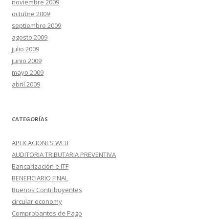
noviembre 2009
octubre 2009
septiembre 2009
agosto 2009
julio 2009
junio 2009
mayo 2009
abril 2009
CATEGORÍAS
APLICACIONES WEB
AUDITORIA TRIBUTARIA PREVENTIVA
Bancarización e ITF
BENEFICIARIO FINAL
Buenos Contribuyentes
circular economy
Comprobantes de Pago