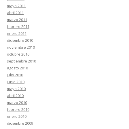
mayo 2011
abril 2011
marzo 2011
febrero 2011
enero 2011
diciembre 2010
noviembre 2010
octubre 2010
septiembre 2010
agosto 2010
julio 2010
junio 2010
mayo 2010
abril 2010
marzo 2010
febrero 2010
enero 2010
diciembre 2009