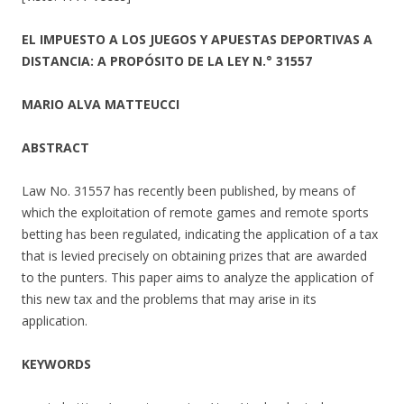
EL IMPUESTO A LOS JUEGOS Y APUESTAS DEPORTIVAS A
DISTANCIA: A PROPÓSITO DE LA LEY N.° 31557
MARIO ALVA MATTEUCCI
ABSTRACT
Law No. 31557 has recently been published, by means of
which the exploitation of remote games and remote sports
betting has been regulated, indicating the application of a tax
that is levied precisely on obtaining prizes that are awarded
to the punters. This paper aims to analyze the application of
this new tax and the problems that may arise in its
application.
KEYWORDS