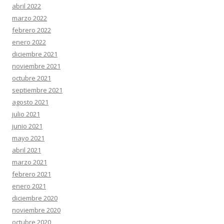
abril 2022
marzo 2022
febrero 2022
enero 2022
diciembre 2021
noviembre 2021
octubre 2021
septiembre 2021
agosto 2021
julio 2021
junio 2021
mayo 2021
abril 2021
marzo 2021
febrero 2021
enero 2021
diciembre 2020
noviembre 2020
octubre 2020