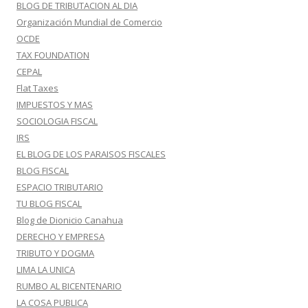
BLOG DE TRIBUTACION AL DIA
Organización Mundial de Comercio
OCDE
TAX FOUNDATION
CEPAL
Flat Taxes
IMPUESTOS Y MAS
SOCIOLOGIA FISCAL
IRS
EL BLOG DE LOS PARAISOS FISCALES
BLOG FISCAL
ESPACIO TRIBUTARIO
TU BLOG FISCAL
Blog de Dionicio Canahua
DERECHO Y EMPRESA
TRIBUTO Y DOGMA
LIMA LA UNICA
RUMBO AL BICENTENARIO
LA COSA PUBLICA