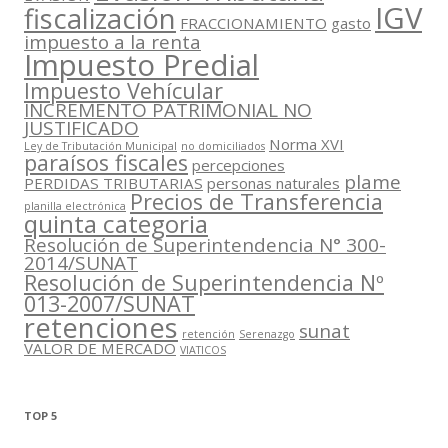
IGV
fiscalización
FRACCIONAMIENTO
gasto
impuesto a la renta
Impuesto Predial
Impuesto Vehícular
INCREMENTO PATRIMONIAL NO
JUSTIFICADO
Norma XVI
Ley de Tributación Municipal
no domiciliados
paraísos fiscales
percepciones
plame
PERDIDAS TRIBUTARIAS
personas naturales
Precios de Transferencia
planilla electrónica
quinta categoria
Resolución de Superintendencia N° 300-
2014/SUNAT
Resolución de Superintendencia Nº
013-2007/SUNAT
retenciones
sunat
retención
Serenazgo
VALOR DE MERCADO
VIATICOS
TOP 5