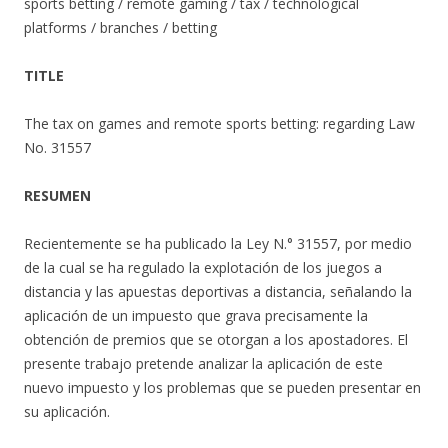
sports betting / remote gaming / tax / technological
platforms / branches / betting
TITLE
The tax on games and remote sports betting: regarding Law
No. 31557
RESUMEN
Recientemente se ha publicado la Ley N.° 31557, por medio
de la cual se ha regulado la explotación de los juegos a
distancia y las apuestas deportivas a distancia, señalando la
aplicación de un impuesto que grava precisamente la
obtención de premios que se otorgan a los apostadores. El
presente trabajo pretende analizar la aplicación de este
nuevo impuesto y los problemas que se pueden presentar en
su aplicación.