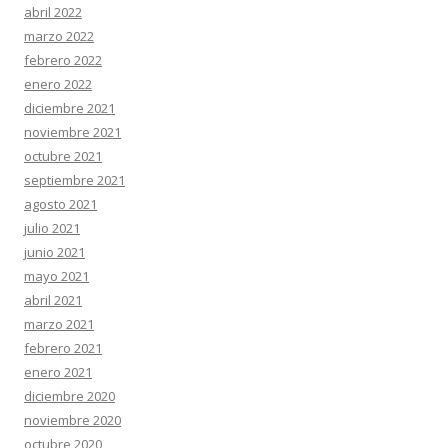
abril 2022
marzo 2022
febrero 2022
enero 2022
diciembre 2021
noviembre 2021
octubre 2021
septiembre 2021
agosto 2021
julio 2021
junio 2021
mayo 2021
abril 2021
marzo 2021
febrero 2021
enero 2021
diciembre 2020
noviembre 2020
octubre 2020