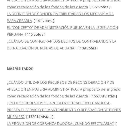
APELACIÓN EN MATERIA ADMINISTRATIVA?: A propósito del ingreso
como recaudación de los fondos de las cuenta
[ 172 votes ]
LA DEFINICIÓN DE CONCIENCIA TRIBUTARIA Y LOS MECANISMOS
PARA CREARLA
[ 141 votes ]
EL “CONCEPTO” DE ADMINISTRACIÓN PÚBLICA EN LA LEGISLACIÓN
PERUANA
[ 115 votes ]
¿CUÁNDO SE CONFIGURAN LOS DELITOS DE CONTRABANDO Y LA
DEFRAUDACIÓN DE RENTAS DE ADUANA?
[ 109 votes ]
MÁS VISITADOS
¿CUÁNDO UTILIZAR LOS RECURSOS DE RECONSIDERACIÓN Y DE
APELACIÓN EN MATERIA ADMINISTRATIVA?: A propósito del ingreso
como recaudación de los fondos de las cuenta
[ 166338 vistas ]
¿EN QUÉ SUPUESTOS SE APLICA LA DETRACCIÓN CUANDO SE
PRESTA EL SERVICIO DE MANTENIMIENTO O REPARACIÓN DE BIENES
MUEBLES?
[ 132014 vistas ]
LA PROVISIÓN DE COBRANZA DUDOSA ¿CUÁNDO EFECTUARLA?
[