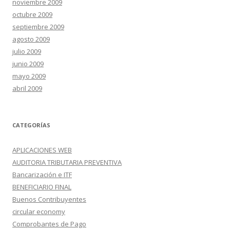
noviembre 2009
octubre 2009
septiembre 2009
agosto 2009
julio 2009
junio 2009
mayo 2009
abril 2009
CATEGORÍAS
APLICACIONES WEB
AUDITORIA TRIBUTARIA PREVENTIVA
Bancarización e ITF
BENEFICIARIO FINAL
Buenos Contribuyentes
circular economy
Comprobantes de Pago