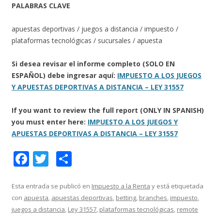
PALABRAS CLAVE
apuestas deportivas / juegos a distancia / impuesto /
plataformas tecnológicas / sucursales / apuesta
Si desea revisar el informe completo (SOLO EN
ESPAÑOL) debe ingresar aquí:
IMPUESTO A LOS JUEGOS
Y APUESTAS DEPORTIVAS A DISTANCIA – LEY 31557
If you want to review the full report (ONLY IN SPANISH)
you must enter here:
IMPUESTO A LOS JUEGOS Y
APUESTAS DEPORTIVAS A DISTANCIA – LEY 31557
F
T
C
ac
w
o
e
itt
m
Esta entrada se publicó en
Impuesto a la Renta
y está etiquetada
con
apuesta
,
apuestas deportivas
,
betting
,
branches
,
impuesto
,
b
er
p
juegos a distancia
,
Ley 31557
,
plataformas tecnológicas
,
remote