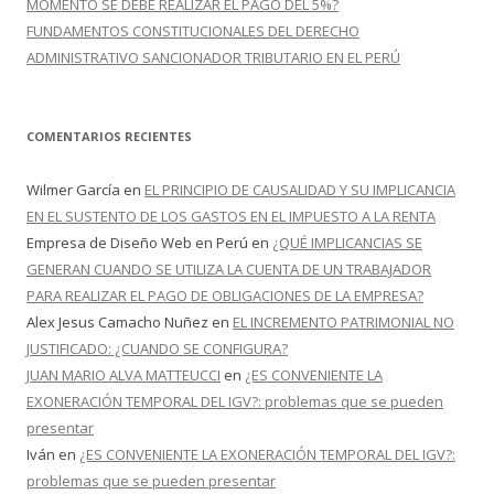
MOMENTO SE DEBE REALIZAR EL PAGO DEL 5%?
FUNDAMENTOS CONSTITUCIONALES DEL DERECHO
ADMINISTRATIVO SANCIONADOR TRIBUTARIO EN EL PERÚ
COMENTARIOS RECIENTES
Wilmer García
en
EL PRINCIPIO DE CAUSALIDAD Y SU IMPLICANCIA
EN EL SUSTENTO DE LOS GASTOS EN EL IMPUESTO A LA RENTA
Empresa de Diseño Web en Perú
en
¿QUÉ IMPLICANCIAS SE
GENERAN CUANDO SE UTILIZA LA CUENTA DE UN TRABAJADOR
PARA REALIZAR EL PAGO DE OBLIGACIONES DE LA EMPRESA?
Alex Jesus Camacho Nuñez
en
EL INCREMENTO PATRIMONIAL NO
JUSTIFICADO: ¿CUANDO SE CONFIGURA?
JUAN MARIO ALVA MATTEUCCI
en
¿ES CONVENIENTE LA
EXONERACIÓN TEMPORAL DEL IGV?: problemas que se pueden
presentar
Iván
en
¿ES CONVENIENTE LA EXONERACIÓN TEMPORAL DEL IGV?:
problemas que se pueden presentar