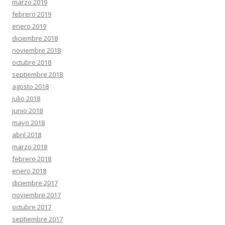
marzo 2019
febrero 2019
enero 2019
diciembre 2018
noviembre 2018
octubre 2018
septiembre 2018
agosto 2018
julio 2018
junio 2018
mayo 2018
abril 2018
marzo 2018
febrero 2018
enero 2018
diciembre 2017
noviembre 2017
octubre 2017
septiembre 2017