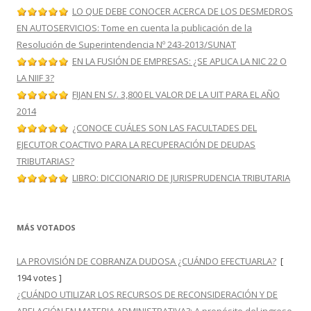
LO QUE DEBE CONOCER ACERCA DE LOS DESMEDROS
EN AUTOSERVICIOS: Tome en cuenta la publicación de la
Resolución de Superintendencia Nº 243-2013/SUNAT
EN LA FUSIÓN DE EMPRESAS: ¿SE APLICA LA NIC 22 O
LA NIIF 3?
FIJAN EN S/. 3,800 EL VALOR DE LA UIT PARA EL AÑO
2014
¿CONOCE CUÁLES SON LAS FACULTADES DEL
EJECUTOR COACTIVO PARA LA RECUPERACIÓN DE DEUDAS
TRIBUTARIAS?
LIBRO: DICCIONARIO DE JURISPRUDENCIA TRIBUTARIA
MÁS VOTADOS
LA PROVISIÓN DE COBRANZA DUDOSA ¿CUÁNDO EFECTUARLA?
[
194 votes ]
¿CUÁNDO UTILIZAR LOS RECURSOS DE RECONSIDERACIÓN Y DE