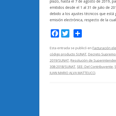
plazo, hasta el 7 de agosto de 2019, p
emitidos desde el 1 al 31 de julio de 2
debido a los ajustes técnicos que est
emisión electrónica, respecto de la c
F
T
C
ac
w
o
e
itt
m
Esta entrada se publicó en
Facturación el
código producto SUNAT
,
Decreto Supremo 
b
er
p
2019/SUNAT
,
Resolución de Superintende
o
ar
308-2018/SUNAT
,
SEE- Del Contribuyente
,
o
ti
JUAN MARIO ALVA MATTEUCCI
.
k
r