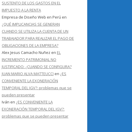
SUSTENTO DE LOS GASTOS EN EL
IMPUESTO A LA RENTA
Empresa de Diseño Web en Perú
en
¿QUÉ IMPLICANCIAS SE GENERAN
CUANDO SE UTILIZA LA CUENTA DE UN
TRABAJADOR PARA REALIZAR EL PAGO DE
OBLIGACIONES DE LA EMPRESA?
Alex Jesus Camacho Nuñez
en
EL
INCREMENTO PATRIMONIAL NO
JUSTIFICADO: ¿CUANDO SE CONFIGURA?
JUAN MARIO ALVA MATTEUCCI
en
¿ES
CONVENIENTE LA EXONERACIÓN
TEMPORAL DEL IGV?: problemas que se
pueden presentar
Iván
en
¿ES CONVENIENTE LA
EXONERACIÓN TEMPORAL DEL IGV?:
problemas que se pueden presentar