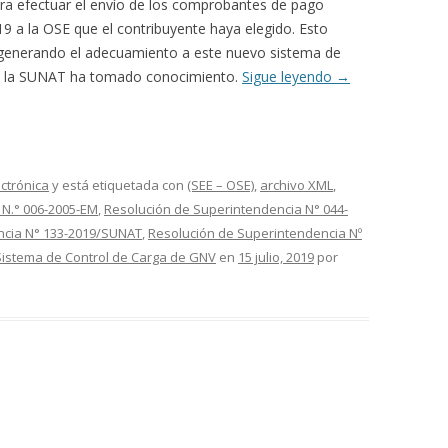
ara efectuar el envío de los comprobantes de pago
019 a la OSE que el contribuyente haya elegido. Esto
á generando el adecuamiento a este nuevo sistema de
ual la SUNAT ha tomado conocimiento.
Sigue leyendo
→
ectrónica
y está etiquetada con
(SEE – OSE)
,
archivo XML
,
N.° 006-2005-EM
,
Resolución de Superintendencia N° 044-
ncia N° 133-2019/SUNAT
,
Resolución de Superintendencia Nº
Sistema de Control de Carga de GNV
en
15 julio, 2019
por