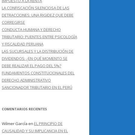
IMPUESTO A LA RENTA
LA CONFISCACIÓN SILENCIOSA DE LAS
DETRACCIONES: UNA RIGIDEZ QUE DEBE
CORREGIRSE
CONDUCTA HUMANA Y DERECHO
TRIBUTARIO: PUENTES ENTRE PSICOLOGÍA
Y FISCALIDAD PERUANA
LAS SUCURSALES Y LA DISTRIBUCIÓN DE
DIVIDENDOS: ¿EN QUÉ MOMENTO SE
DEBE REALIZAR EL PAGO DEL 5%?
FUNDAMENTOS CONSTITUCIONALES DEL
DERECHO ADMINISTRATIVO
SANCIONADOR TRIBUTARIO EN EL PERÚ
COMENTARIOS RECIENTES
Wilmer García
en
EL PRINCIPIO DE
CAUSALIDAD Y SU IMPLICANCIA EN EL