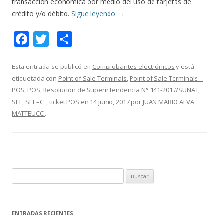
transacción económica por medio del uso de tarjetas de
crédito y/o débito.
Sigue leyendo
→
F
T
C
ac
w
o
e
itt
m
Esta entrada se publicó en
Comprobantes electrónicos
y está
etiquetada con
Point of Sale Terminals
,
Point of Sale Terminals –
b
er
p
POS
,
POS
,
Resolución de Superintendencia N° 141-2017/SUNAT
,
o
ar
SEE
,
SEE–CF
,
ticket POS
en
14 junio, 2017
por
JUAN MARIO ALVA
o
ti
MATTEUCCI
.
k
r
B
u
s
c
ENTRADAS RECIENTES