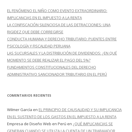
a
r
EL FENÓMENO EL NIÑO COMO EVENTO EXTRAORDINARIO:
:
IMPLICANCIAS EN EL IMPUESTO A LA RENTA
LA CONFISCACIÓN SILENCIOSA DE LAS DETRACCIONES: UNA
RIGIDEZ QUE DEBE CORREGIRSE
CONDUCTA HUMANA Y DERECHO TRIBUTARIO: PUENTES ENTRE
PSICOLOGÍA Y FISCALIDAD PERUANA
LAS SUCURSALES Y LA DISTRIBUCIÓN DE DIVIDENDOS: ¿EN QUÉ
MOMENTO SE DEBE REALIZAR EL PAGO DEL 5%?
FUNDAMENTOS CONSTITUCIONALES DEL DERECHO
ADMINISTRATIVO SANCIONADOR TRIBUTARIO EN EL PERÚ
COMENTARIOS RECIENTES
Wilmer García
en
EL PRINCIPIO DE CAUSALIDAD Y SU IMPLICANCIA
EN EL SUSTENTO DE LOS GASTOS EN EL IMPUESTO A LA RENTA
Empresa de Diseño Web en Perú
en
¿QUÉ IMPLICANCIAS SE
GENERAN CUANDO SE UTILIZA LA CUENTA DE UN TRABAJADOR