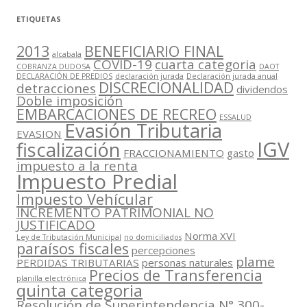
ETIQUETAS
2013
BENEFICIARIO FINAL
alcabala
COVID-19
cuarta categoria
COBRANZA DUDOSA
DAOT
DECLARACIÓN DE PREDIOS
declaración jurada
Declaración jurada anual
DISCRECIONALIDAD
detracciones
dividendos
Doble imposición
EMBARCACIONES DE RECREO
ESSALUD
Evasión Tributaria
EVASION
IGV
fiscalización
FRACCIONAMIENTO
gasto
impuesto a la renta
Impuesto Predial
Impuesto Vehícular
INCREMENTO PATRIMONIAL NO
JUSTIFICADO
Norma XVI
Ley de Tributación Municipal
no domiciliados
paraísos fiscales
percepciones
plame
PERDIDAS TRIBUTARIAS
personas naturales
Precios de Transferencia
planilla electrónica
quinta categoria
Resolución de Superintendencia N° 300-