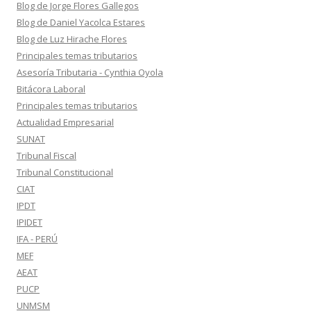
Blog de Jorge Flores Gallegos
Blog de Daniel Yacolca Estares
Blog de Luz Hirache Flores
Principales temas tributarios
Asesoría Tributaria - Cynthia Oyola
Bitácora Laboral
Principales temas tributarios
Actualidad Empresarial
SUNAT
Tribunal Fiscal
Tribunal Constitucional
CIAT
IPDT
IPIDET
IFA - PERÚ
MEF
AEAT
PUCP
UNMSM