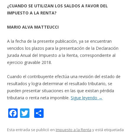
¿CUANDO SE UTILIZAN LOS SALDOS A FAVOR DEL
IMPUESTO A LA RENTA?
MARIO ALVA MATTEUCCI
A la fecha de la presente publicación, ya se encuentran
vencidos los plazos para la presentación de la Declaración
Jurada Anual del Impuesto a la Renta, correspondiente al
ejercicio gravable 2018.
Cuando el contribuyente efectúa una revisión del estado de
resultados y logra determinar el resultado tributario, se
pueden presentar situaciones en las que existan pérdida
tributaria o renta neta imponible.
Sigue leyendo
→
F
T
C
ac
w
o
e
itt
m
Esta entrada se publicó en
Impuesto a la Renta
y está etiquetada