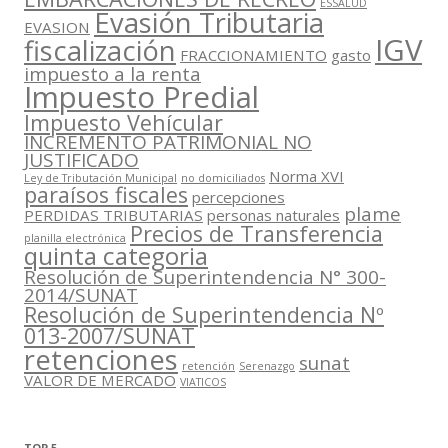
ESSALUD
Evasión Tributaria
EVASION
IGV
fiscalización
FRACCIONAMIENTO
gasto
impuesto a la renta
Impuesto Predial
Impuesto Vehícular
INCREMENTO PATRIMONIAL NO
JUSTIFICADO
Norma XVI
Ley de Tributación Municipal
no domiciliados
paraísos fiscales
percepciones
plame
PERDIDAS TRIBUTARIAS
personas naturales
Precios de Transferencia
planilla electrónica
quinta categoria
Resolución de Superintendencia N° 300-
2014/SUNAT
Resolución de Superintendencia Nº
013-2007/SUNAT
retenciones
sunat
retención
Serenazgo
VALOR DE MERCADO
VIATICOS
TOP 5