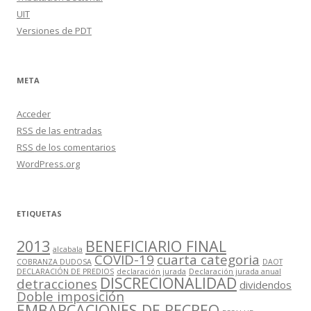
UIT
Versiones de PDT
META
Acceder
RSS
de las entradas
RSS
de los comentarios
WordPress.org
ETIQUETAS
2013
BENEFICIARIO FINAL
alcabala
COVID-19
cuarta categoria
COBRANZA DUDOSA
DAOT
DECLARACIÓN DE PREDIOS
declaración jurada
Declaración jurada anual
DISCRECIONALIDAD
detracciones
dividendos
Doble imposición
EMBARCACIONES DE RECREO