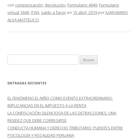
con
compensación
,
devolución
,
Formulario 4949
,
Formulario
b
er
p
virtual 1649
,
ITAN
,
saldo a favor
en
15 abril, 2019
por
JUAN MARIO
o
ar
ALVA MATTEUCCI
.
o
ti
k
r
B
u
s
c
ENTRADAS RECIENTES
a
r
EL FENÓMENO EL NIÑO COMO EVENTO EXTRAORDINARIO:
:
IMPLICANCIAS EN EL IMPUESTO A LA RENTA
LA CONFISCACIÓN SILENCIOSA DE LAS DETRACCIONES: UNA
RIGIDEZ QUE DEBE CORREGIRSE
CONDUCTA HUMANA Y DERECHO TRIBUTARIO: PUENTES ENTRE
PSICOLOGÍA Y FISCALIDAD PERUANA