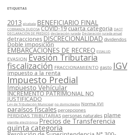
ETIQUETAS
2013
BENEFICIARIO FINAL
alcabala
COVID-19
cuarta categoria
COBRANZA DUDOSA
DAOT
DECLARACIÓN DE PREDIOS
declaración jurada
Declaración jurada anual
DISCRECIONALIDAD
detracciones
dividendos
Doble imposición
EMBARCACIONES DE RECREO
ESSALUD
Evasión Tributaria
EVASION
IGV
fiscalización
FRACCIONAMIENTO
gasto
impuesto a la renta
Impuesto Predial
Impuesto Vehícular
INCREMENTO PATRIMONIAL NO
JUSTIFICADO
Norma XVI
Ley de Tributación Municipal
no domiciliados
paraísos fiscales
percepciones
plame
PERDIDAS TRIBUTARIAS
personas naturales
Precios de Transferencia
planilla electrónica
quinta categoria
Resolución de Superintendencia N° 300-