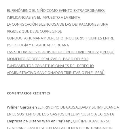
a
r
EL FENÓMENO EL NIÑO COMO EVENTO EXTRAORDINARIO:
:
IMPLICANCIAS EN EL IMPUESTO A LA RENTA
LA CONFISCACIÓN SILENCIOSA DE LAS DETRACCIONES: UNA
RIGIDEZ QUE DEBE CORREGIRSE
CONDUCTA HUMANA Y DERECHO TRIBUTARIO: PUENTES ENTRE
PSICOLOGÍA Y FISCALIDAD PERUANA
LAS SUCURSALES Y LA DISTRIBUCIÓN DE DIVIDENDOS: ¿EN QUÉ
MOMENTO SE DEBE REALIZAR EL PAGO DEL 5%?
FUNDAMENTOS CONSTITUCIONALES DEL DERECHO
ADMINISTRATIVO SANCIONADOR TRIBUTARIO EN EL PERÚ
COMENTARIOS RECIENTES
Wilmer García
en
EL PRINCIPIO DE CAUSALIDAD Y SU IMPLICANCIA
EN EL SUSTENTO DE LOS GASTOS EN EL IMPUESTO A LA RENTA
Empresa de Diseño Web en Perú
en
¿QUÉ IMPLICANCIAS SE
GENERAN CUANDO SE UTILIZA LA CUENTA DE UN TRABAJADOR