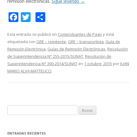
remisión electrónicas.
Sigue leyendo
→
F
T
C
ac
w
o
e
itt
m
Esta entrada se publicó en
Comprobantes de Pago
y está
etiquetada con
GRE – remitente
,
GRE – transportista
,
Guía de
b
er
p
Remisión Electrónica
,
Guías de Remisión Electrónicas
,
Resolución
o
ar
de Superintendencia N° 255-2015/SUNAT
,
Resolución de
o
ti
Superintendencia N° 300-2014/SUNAT
en
1 octubre, 2015
por
JUAN
MARIO ALVA MATTEUCCI
.
k
r
B
u
s
c
ENTRADAS RECIENTES