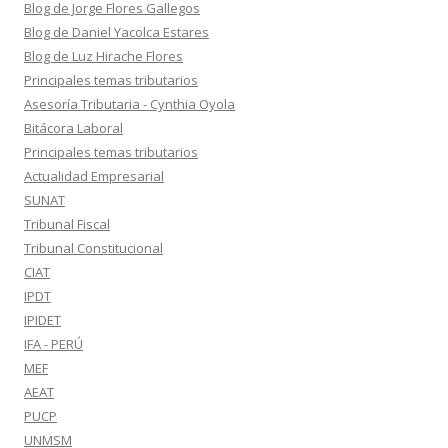
Blog de Jorge Flores Gallegos
Blog de Daniel Yacolca Estares
Blog de Luz Hirache Flores
Principales temas tributarios
Asesoría Tributaria - Cynthia Oyola
Bitácora Laboral
Principales temas tributarios
Actualidad Empresarial
SUNAT
Tribunal Fiscal
Tribunal Constitucional
CIAT
IPDT
IPIDET
IFA - PERÚ
MEF
AEAT
PUCP
UNMSM