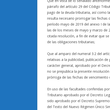
Que en vista de lo señalado anteriorme
párrafo del artículo 29 del Código Tribu
pago de la deuda tributaria, así como la
resulta necesario prorrogar las fechas 
período mayo de 2019 del anexo I de l
las de los meses de mayo y marzo de 201
citada resolución, a fin de evitar que 
de las obligaciones tributarias;
Que al amparo del numeral 3.2 del artí
relativas a la publicidad, publicación 
carácter general, aprobado por el Dec
no se prepublica la presente resolución 
prórroga de las fechas de vencimiento 
En uso de las facultades conferidas por 
Tributario aprobado por el Decreto Le
sido aprobado por el Decreto Supremo N
del Texto del Nuevo Régimen Único Simp