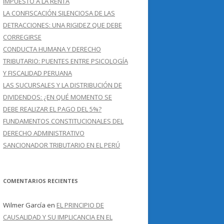
IMPUESTO A LA RENTA
LA CONFISCACIÓN SILENCIOSA DE LAS
DETRACCIONES: UNA RIGIDEZ QUE DEBE
CORREGIRSE
CONDUCTA HUMANA Y DERECHO
TRIBUTARIO: PUENTES ENTRE PSICOLOGÍA
Y FISCALIDAD PERUANA
LAS SUCURSALES Y LA DISTRIBUCIÓN DE
DIVIDENDOS: ¿EN QUÉ MOMENTO SE
DEBE REALIZAR EL PAGO DEL 5%?
FUNDAMENTOS CONSTITUCIONALES DEL
DERECHO ADMINISTRATIVO
SANCIONADOR TRIBUTARIO EN EL PERÚ
COMENTARIOS RECIENTES
Wilmer García
en
EL PRINCIPIO DE
CAUSALIDAD Y SU IMPLICANCIA EN EL