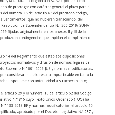
nte y la facultad otorgada a la SUNAT por el último
tario de prorrogar con carácter general el plazo para el
s del numeral 16 del artículo 62 del precitado código,
de vencimientos, que no hubieren transcurrido, del
a Resolución de Superintendencia N.° 306-2019/ SUNAT,
9 fijadas originalmente en los anexos II y III de la
se produzcan contingencias que impidan el cumplimiento
culo 14 del Reglamento que establece disposiciones
de proyectos normativos y difusión de normas legales de
reto Supremo N.° 001-2009-JUS y normas modificatorias,
por considerar que ello resulta impracticable en tanto la
debe disponerse con anterioridad a su acaecimiento;
el artículo 29 y el numeral 16 del artículo 62 del Código
gislativo N.° 816 cuyo Texto Único Ordenado (TUO) ha
.° 133-2013-EF y normas modificatorias; el artículo 10
lificado, aprobado por el Decreto Legislativo N.° 937 y