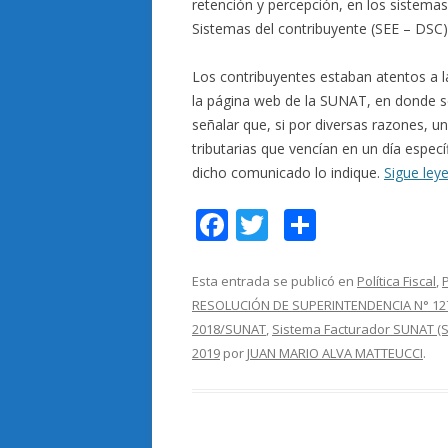
retención y percepción, en los sistema
Sistemas del contribuyente (SEE – DSC
Los contribuyentes estaban atentos a l
la página web de la SUNAT, en donde s
señalar que, si por diversas razones, 
tributarias que vencían en un día especí
dicho comunicado lo indique.
Sigue le
F
T
C
ac
w
o
e
itt
m
Esta entrada se publicó en
Política Fiscal
,
RESOLUCIÓN DE SUPERINTENDENCIA N° 12
b
er
p
2018/SUNAT
,
Sistema Facturador SUNAT (S
o
ar
2019
por
JUAN MARIO ALVA MATTEUCCI
.
o
ti
k
r