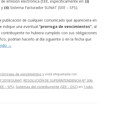
s de emisión electrónica (SEE, específicamente en:
(i)
) y
(ii)
Sistema Facturador SUNAT (SEE – SFS).
a publicación de cualquier comunicado que apareciera en
e indique una eventual
“prorroga de vencimientos”
, al
un contribuyente no hubiera cumplido con sus obligaciones
fico, podrían hacerlo al día siguiente o en la fecha que
yendo
→
Prórrogas de vencimientos
y está etiquetada con
7-2019/SUNAT
,
RESOLUCIÓN DE SUPERINTENDENCIA N° 306-
EE – SFS)
,
Sistemas del contribuyente (SEE – DSC)
en
1 julio,