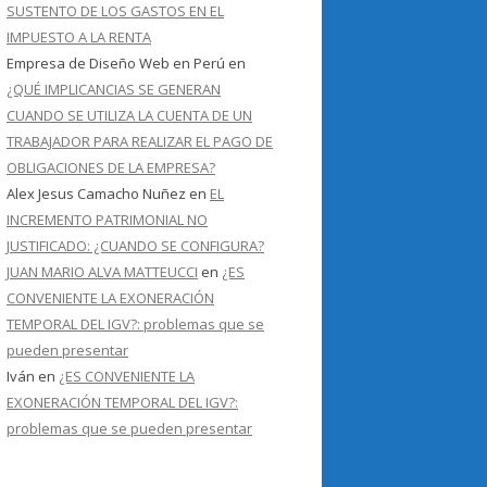
SUSTENTO DE LOS GASTOS EN EL
IMPUESTO A LA RENTA
Empresa de Diseño Web en Perú
en
¿QUÉ IMPLICANCIAS SE GENERAN
CUANDO SE UTILIZA LA CUENTA DE UN
TRABAJADOR PARA REALIZAR EL PAGO DE
OBLIGACIONES DE LA EMPRESA?
Alex Jesus Camacho Nuñez
en
EL
INCREMENTO PATRIMONIAL NO
JUSTIFICADO: ¿CUANDO SE CONFIGURA?
JUAN MARIO ALVA MATTEUCCI
en
¿ES
CONVENIENTE LA EXONERACIÓN
TEMPORAL DEL IGV?: problemas que se
pueden presentar
Iván
en
¿ES CONVENIENTE LA
EXONERACIÓN TEMPORAL DEL IGV?:
problemas que se pueden presentar