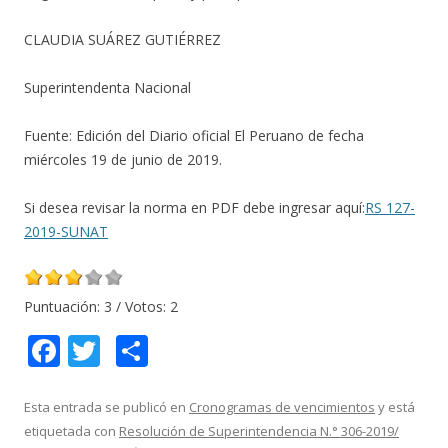
CLAUDIA SUÁREZ GUTIÉRREZ
Superintendenta Nacional
Fuente: Edición del Diario oficial El Peruano de fecha
miércoles 19 de junio de 2019.
Si desea revisar la norma en PDF debe ingresar aquí:
RS 127-
2019-SUNAT
Puntuación:
3
/ Votos:
2
F
T
C
ac
w
o
e
itt
m
Esta entrada se publicó en
Cronogramas de vencimientos
y está
etiquetada con
Resolución de Superintendencia N.° 306-2019/
b
er
p