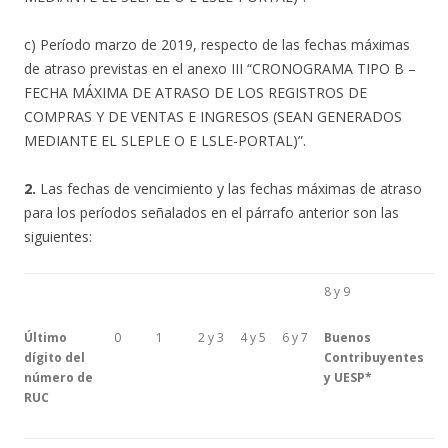
c) Período marzo de 2019, respecto de las fechas máximas
de atraso previstas en el anexo III “CRONOGRAMA TIPO B –
FECHA MÁXIMA DE ATRASO DE LOS REGISTROS DE
COMPRAS Y DE VENTAS E INGRESOS (SEAN GENERADOS
MEDIANTE EL SLEPLE O E LSLE-PORTAL)”.
2.
Las fechas de vencimiento y las fechas máximas de atraso
para los períodos señalados en el párrafo anterior son las
siguientes:
8 y 9
Último
0
1
2 y 3
4 y 5
6 y 7
Buenos
dígito del
Contribuyentes
número de
y UESP*
RUC