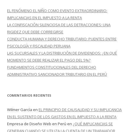
a
r
EL FENÓMENO EL NIÑO COMO EVENTO EXTRAORDINARIO:
:
IMPLICANCIAS EN EL IMPUESTO A LA RENTA
LA CONFISCACIÓN SILENCIOSA DE LAS DETRACCIONES: UNA
RIGIDEZ QUE DEBE CORREGIRSE
CONDUCTA HUMANA Y DERECHO TRIBUTARIO: PUENTES ENTRE
PSICOLOGÍA Y FISCALIDAD PERUANA
LAS SUCURSALES Y LA DISTRIBUCIÓN DE DIVIDENDOS: ¿EN QUÉ
MOMENTO SE DEBE REALIZAR EL PAGO DEL 5%?
FUNDAMENTOS CONSTITUCIONALES DEL DERECHO
ADMINISTRATIVO SANCIONADOR TRIBUTARIO EN EL PERÚ
COMENTARIOS RECIENTES
Wilmer García
en
EL PRINCIPIO DE CAUSALIDAD Y SU IMPLICANCIA
EN EL SUSTENTO DE LOS GASTOS EN EL IMPUESTO A LA RENTA
Empresa de Diseño Web en Perú
en
¿QUÉ IMPLICANCIAS SE
GENERAN CUANDO SE UTILIZA LA CUENTA DE UN TRABAJADOR