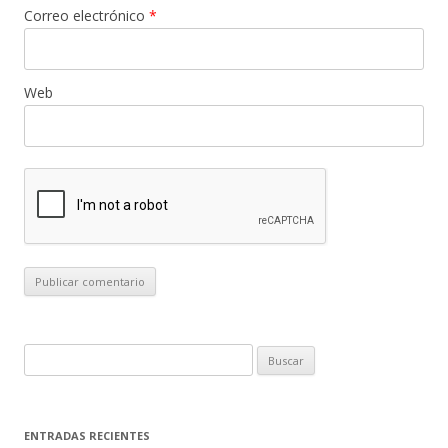
Correo electrónico
*
Web
B
u
s
c
ENTRADAS RECIENTES