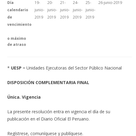
Día
19-
20-
21-
24-
25-
26-junio-2019
calendario
junio-
junio-
junio-
junio-
junio-
de
2019
2019
2019
2019
2019
vencimiento
o máximo
de atraso
*
UESP
= Unidades Ejecutoras del Sector Público Nacional
DISPOSICIÓN COMPLEMENTARIA FINAL
Única. Vigencia
La presente resolución entra en vigencia el día de su
publicación en el Diario Oficial El Peruano.
Regístrese, comuníquese y publíquese.