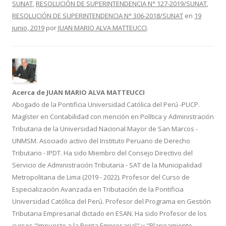
SUNAT
,
RESOLUCIÓN DE SUPERINTENDENCIA N° 127-2019/SUNAT
,
o
ar
RESOLUCIÓN DE SUPERINTENDENCIA N° 306-2018/SUNAT
en
19
o
ti
junio, 2019
por
JUAN MARIO ALVA MATTEUCCI
.
k
r
Acerca de JUAN MARIO ALVA MATTEUCCI
Abogado de la Pontificia Universidad Católica del Perú -PUCP.
Magíster en Contabilidad con mención en Política y Administración
Tributaria de la Universidad Nacional Mayor de San Marcos -
UNMSM. Asociado activo del Instituto Peruano de Derecho
Tributario - IPDT. Ha sido Miembro del Consejo Directivo del
Servicio de Administración Tributaria - SAT de la Municipalidad
Metropolitana de Lima (2019 - 2022). Profesor del Curso de
Especialización Avanzada en Tributación de la Pontificia
Universidad Católica del Perú. Profesor del Programa en Gestión
Tributaria Empresarial dictado en ESAN. Ha sido Profesor de los
cursos "Impuesto a la Renta Empresarial" y "Planeamiento