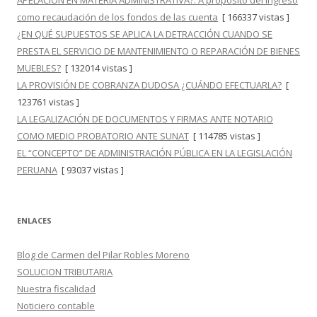
APELACIÓN EN MATERIA ADMINISTRATIVA?: A propósito del ingreso
como recaudación de los fondos de las cuenta
[ 166337 vistas ]
¿EN QUÉ SUPUESTOS SE APLICA LA DETRACCIÓN CUANDO SE
PRESTA EL SERVICIO DE MANTENIMIENTO O REPARACIÓN DE BIENES
MUEBLES?
[ 132014 vistas ]
LA PROVISIÓN DE COBRANZA DUDOSA ¿CUÁNDO EFECTUARLA?
[
123761 vistas ]
LA LEGALIZACIÓN DE DOCUMENTOS Y FIRMAS ANTE NOTARIO
COMO MEDIO PROBATORIO ANTE SUNAT
[ 114785 vistas ]
EL “CONCEPTO” DE ADMINISTRACIÓN PÚBLICA EN LA LEGISLACIÓN
PERUANA
[ 93037 vistas ]
ENLACES
Blog de Carmen del Pilar Robles Moreno
SOLUCION TRIBUTARIA
Nuestra fiscalidad
Noticiero contable