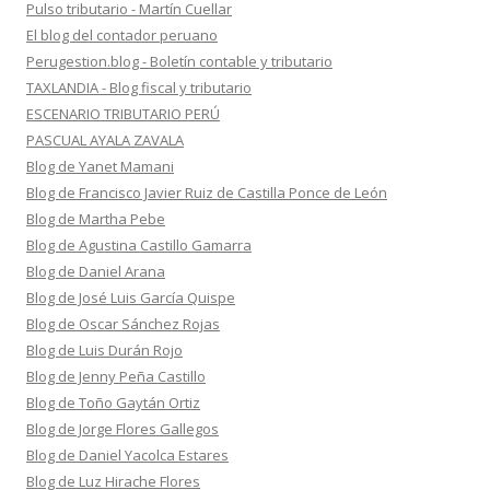
Pulso tributario - Martín Cuellar
El blog del contador peruano
Perugestion.blog - Boletín contable y tributario
TAXLANDIA - Blog fiscal y tributario
ESCENARIO TRIBUTARIO PERÚ
PASCUAL AYALA ZAVALA
Blog de Yanet Mamani
Blog de Francisco Javier Ruiz de Castilla Ponce de León
Blog de Martha Pebe
Blog de Agustina Castillo Gamarra
Blog de Daniel Arana
Blog de José Luis García Quispe
Blog de Oscar Sánchez Rojas
Blog de Luis Durán Rojo
Blog de Jenny Peña Castillo
Blog de Toño Gaytán Ortiz
Blog de Jorge Flores Gallegos
Blog de Daniel Yacolca Estares
Blog de Luz Hirache Flores