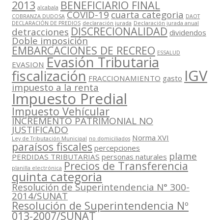
2013
BENEFICIARIO FINAL
alcabala
COVID-19
cuarta categoria
COBRANZA DUDOSA
DAOT
DECLARACIÓN DE PREDIOS
declaración jurada
Declaración jurada anual
DISCRECIONALIDAD
detracciones
dividendos
Doble imposición
EMBARCACIONES DE RECREO
ESSALUD
Evasión Tributaria
EVASION
IGV
fiscalización
FRACCIONAMIENTO
gasto
impuesto a la renta
Impuesto Predial
Impuesto Vehícular
INCREMENTO PATRIMONIAL NO
JUSTIFICADO
Norma XVI
Ley de Tributación Municipal
no domiciliados
paraísos fiscales
percepciones
plame
PERDIDAS TRIBUTARIAS
personas naturales
Precios de Transferencia
planilla electrónica
quinta categoria
Resolución de Superintendencia N° 300-
2014/SUNAT
Resolución de Superintendencia Nº
013-2007/SUNAT