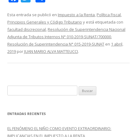
ac
w
o
e
itt
m
Esta entrada se publicó en
Impuesto a la Renta
,
Política Fiscal
,
Principios Generales y Código Tributario
y está etiquetada con
b
er
p
facultad discrecional
,
Resolución de Superintendencia Nacional
o
ar
Adjunta de Tributos Internos N° 010-2019-SUNAT/700000
,
o
ti
Resolución de Superintendencia N° 015-2019-SUNAT
en
1 abril,
2019
por
JUAN MARIO ALVA MATTEUCCI
.
k
r
B
u
s
c
ENTRADAS RECIENTES
a
r
EL FENÓMENO EL NIÑO COMO EVENTO EXTRAORDINARIO:
:
IMPLICANCIAS EN EL IMPUESTO A LA RENTA