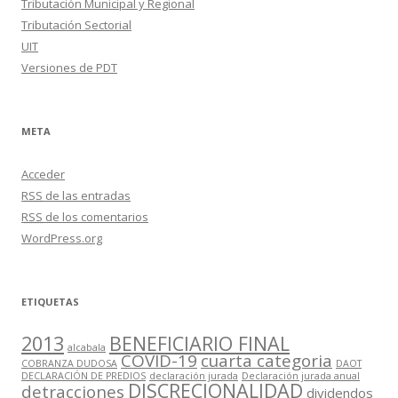
Tributación Municipal y Regional
Tributación Sectorial
UIT
Versiones de PDT
META
Acceder
RSS
de las entradas
RSS
de los comentarios
WordPress.org
ETIQUETAS
2013
BENEFICIARIO FINAL
alcabala
COVID-19
cuarta categoria
COBRANZA DUDOSA
DAOT
DECLARACIÓN DE PREDIOS
declaración jurada
Declaración jurada anual
DISCRECIONALIDAD
detracciones
dividendos