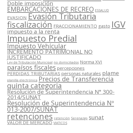
Doble imposición
EMBARCACIONES DE RECREO
ESSALUD
Evasión Tributaria
EVASION
IGV
fiscalización
FRACCIONAMIENTO
gasto
impuesto a la renta
Impuesto Predial
Impuesto Vehícular
INCREMENTO PATRIMONIAL NO
JUSTIFICADO
Norma XVI
Ley de Tributación Municipal
no domiciliados
paraísos fiscales
percepciones
plame
PERDIDAS TRIBUTARIAS
personas naturales
Precios de Transferencia
planilla electrónica
quinta categoria
Resolución de Superintendencia N° 300-
2014/SUNAT
Resolución de Superintendencia Nº
013-2007/SUNAT
retenciones
sunat
retención
Serenazgo
VALOR DE MERCADO
VIATICOS