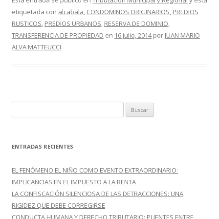
e
itt
m
Esta entrada se publicó en
Tributación Municipal y Regional
y está
etiquetada con
alcabala
,
CONDOMINOS ORIGINARIOS
,
PREDIOS
b
er
p
RUSTICOS
,
PREDIOS URBANOS
,
RESERVA DE DOMINIO
,
o
ar
TRANSFERENCIA DE PROPIEDAD
en
16 julio, 2014
por
JUAN MARIO
o
ti
ALVA MATTEUCCI
.
k
r
B
u
s
c
ENTRADAS RECIENTES
a
r
EL FENÓMENO EL NIÑO COMO EVENTO EXTRAORDINARIO:
:
IMPLICANCIAS EN EL IMPUESTO A LA RENTA
LA CONFISCACIÓN SILENCIOSA DE LAS DETRACCIONES: UNA
RIGIDEZ QUE DEBE CORREGIRSE
CONDUCTA HUMANA Y DERECHO TRIBUTARIO: PUENTES ENTRE