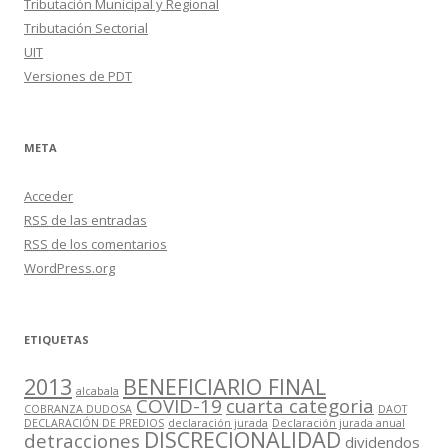
Tributación Municipal y Regional
Tributación Sectorial
UIT
Versiones de PDT
META
Acceder
RSS
de las entradas
RSS
de los comentarios
WordPress.org
ETIQUETAS
2013
BENEFICIARIO FINAL
alcabala
COVID-19
cuarta categoria
COBRANZA DUDOSA
DAOT
DECLARACIÓN DE PREDIOS
declaración jurada
Declaración jurada anual
DISCRECIONALIDAD
detracciones
dividendos