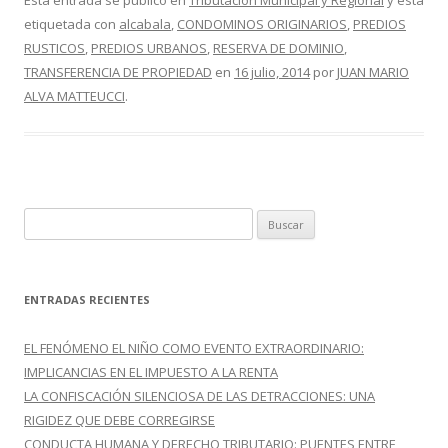
e
itt
m
Esta entrada se publicó en
Tributación Municipal y Regional
y está
etiquetada con
alcabala
,
CONDOMINOS ORIGINARIOS
,
PREDIOS
b
er
p
RUSTICOS
,
PREDIOS URBANOS
,
RESERVA DE DOMINIO
,
o
ar
TRANSFERENCIA DE PROPIEDAD
en
16 julio, 2014
por
JUAN MARIO
o
ti
ALVA MATTEUCCI
.
k
r
B
u
s
c
ENTRADAS RECIENTES
a
r
EL FENÓMENO EL NIÑO COMO EVENTO EXTRAORDINARIO:
:
IMPLICANCIAS EN EL IMPUESTO A LA RENTA
LA CONFISCACIÓN SILENCIOSA DE LAS DETRACCIONES: UNA
RIGIDEZ QUE DEBE CORREGIRSE
CONDUCTA HUMANA Y DERECHO TRIBUTARIO: PUENTES ENTRE