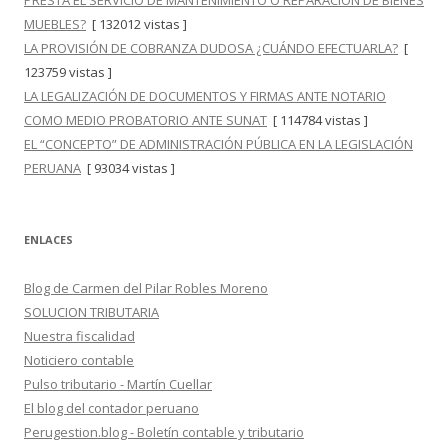
PRESTA EL SERVICIO DE MANTENIMIENTO O REPARACIÓN DE BIENES
MUEBLES?
[ 132012 vistas ]
LA PROVISIÓN DE COBRANZA DUDOSA ¿CUÁNDO EFECTUARLA?
[
123759 vistas ]
LA LEGALIZACIÓN DE DOCUMENTOS Y FIRMAS ANTE NOTARIO
COMO MEDIO PROBATORIO ANTE SUNAT
[ 114784 vistas ]
EL “CONCEPTO” DE ADMINISTRACIÓN PÚBLICA EN LA LEGISLACIÓN
PERUANA
[ 93034 vistas ]
ENLACES
Blog de Carmen del Pilar Robles Moreno
SOLUCION TRIBUTARIA
Nuestra fiscalidad
Noticiero contable
Pulso tributario - Martín Cuellar
El blog del contador peruano
Perugestion.blog - Boletín contable y tributario