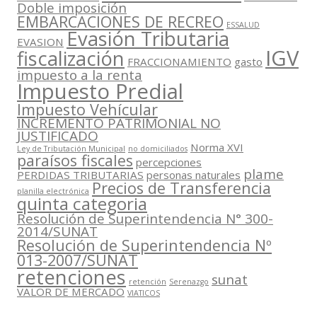
Doble imposición
EMBARCACIONES DE RECREO
ESSALUD
Evasión Tributaria
EVASION
IGV
fiscalización
FRACCIONAMIENTO
gasto
impuesto a la renta
Impuesto Predial
Impuesto Vehícular
INCREMENTO PATRIMONIAL NO
JUSTIFICADO
Norma XVI
Ley de Tributación Municipal
no domiciliados
paraísos fiscales
percepciones
plame
PERDIDAS TRIBUTARIAS
personas naturales
Precios de Transferencia
planilla electrónica
quinta categoria
Resolución de Superintendencia N° 300-
2014/SUNAT
Resolución de Superintendencia Nº
013-2007/SUNAT
retenciones
sunat
retención
Serenazgo
VALOR DE MERCADO
VIATICOS