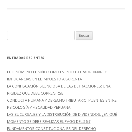
o
ar
o
ti
k
r
B
u
s
c
ENTRADAS RECIENTES
a
r
EL FENÓMENO EL NIÑO COMO EVENTO EXTRAORDINARIO:
:
IMPLICANCIAS EN EL IMPUESTO A LA RENTA
LA CONFISCACIÓN SILENCIOSA DE LAS DETRACCIONES: UNA
RIGIDEZ QUE DEBE CORREGIRSE
CONDUCTA HUMANA Y DERECHO TRIBUTARIO: PUENTES ENTRE
PSICOLOGÍA Y FISCALIDAD PERUANA
LAS SUCURSALES Y LA DISTRIBUCIÓN DE DIVIDENDOS: ¿EN QUÉ
MOMENTO SE DEBE REALIZAR EL PAGO DEL 5%?
FUNDAMENTOS CONSTITUCIONALES DEL DERECHO