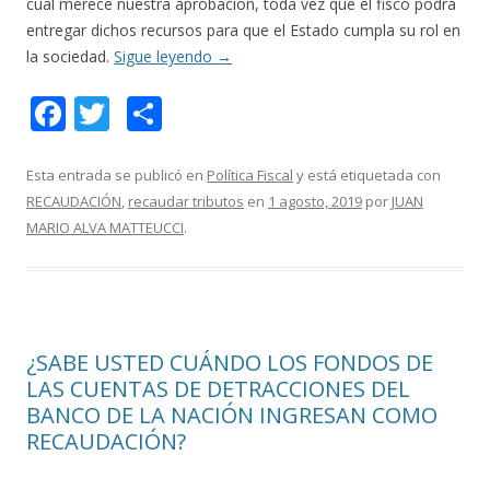
cual merece nuestra aprobación, toda vez que el fisco podrá
entregar dichos recursos para que el Estado cumpla su rol en
la sociedad.
Sigue leyendo
→
F
T
C
ac
w
o
e
itt
m
Esta entrada se publicó en
Política Fiscal
y está etiquetada con
RECAUDACIÓN
,
recaudar tributos
en
1 agosto, 2019
por
JUAN
b
er
p
MARIO ALVA MATTEUCCI
.
o
ar
o
ti
k
r
¿SABE USTED CUÁNDO LOS FONDOS DE
LAS CUENTAS DE DETRACCIONES DEL
BANCO DE LA NACIÓN INGRESAN COMO
RECAUDACIÓN?