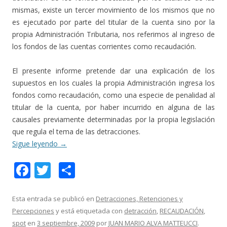
mismas, existe un tercer movimiento de los mismos que no
es ejecutado por parte del titular de la cuenta sino por la
propia Administración Tributaria, nos referimos al ingreso de
los fondos de las cuentas corrientes como recaudación.
El presente informe pretende dar una explicación de los
supuestos en los cuales la propia Administración ingresa los
fondos como recaudación, como una especie de penalidad al
titular de la cuenta, por haber incurrido en alguna de las
causales previamente determinadas por la propia legislación
que regula el tema de las detracciones.
Sigue leyendo
→
F
T
C
ac
w
o
e
itt
m
Esta entrada se publicó en
Detracciones, Retenciones y
Percepciones
y está etiquetada con
detracción
,
RECAUDACIÓN
,
b
er
p
spot
en
3 septiembre, 2009
por
JUAN MARIO ALVA MATTEUCCI
.