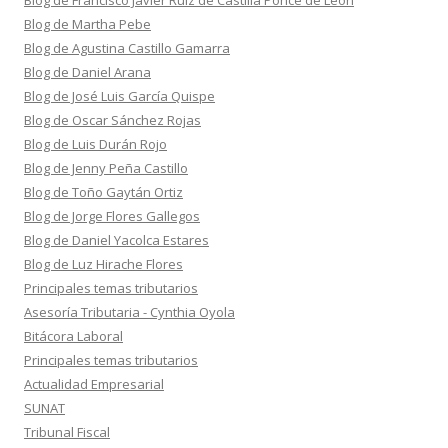
Blog de Francisco Javier Ruiz de Castilla Ponce de León
Blog de Martha Pebe
Blog de Agustina Castillo Gamarra
Blog de Daniel Arana
Blog de José Luis García Quispe
Blog de Oscar Sánchez Rojas
Blog de Luis Durán Rojo
Blog de Jenny Peña Castillo
Blog de Toño Gaytán Ortiz
Blog de Jorge Flores Gallegos
Blog de Daniel Yacolca Estares
Blog de Luz Hirache Flores
Principales temas tributarios
Asesoría Tributaria - Cynthia Oyola
Bitácora Laboral
Principales temas tributarios
Actualidad Empresarial
SUNAT
Tribunal Fiscal