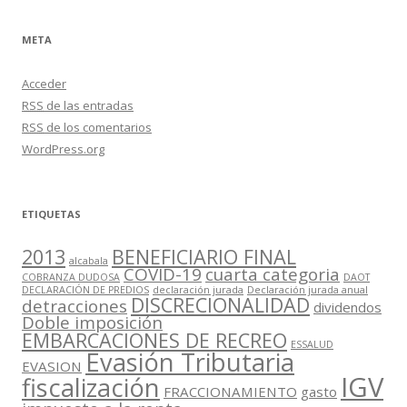
META
Acceder
RSS
de las entradas
RSS
de los comentarios
WordPress.org
ETIQUETAS
2013
BENEFICIARIO FINAL
alcabala
COVID-19
cuarta categoria
COBRANZA DUDOSA
DAOT
DECLARACIÓN DE PREDIOS
declaración jurada
Declaración jurada anual
DISCRECIONALIDAD
detracciones
dividendos
Doble imposición
EMBARCACIONES DE RECREO
ESSALUD
Evasión Tributaria
EVASION
IGV
fiscalización
FRACCIONAMIENTO
gasto