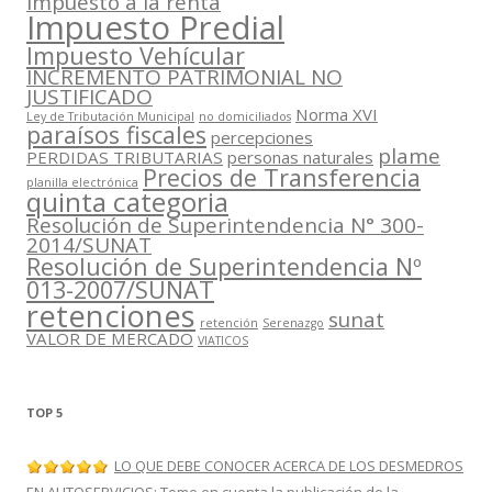
impuesto a la renta
Impuesto Predial
Impuesto Vehícular
INCREMENTO PATRIMONIAL NO
JUSTIFICADO
Norma XVI
Ley de Tributación Municipal
no domiciliados
paraísos fiscales
percepciones
plame
PERDIDAS TRIBUTARIAS
personas naturales
Precios de Transferencia
planilla electrónica
quinta categoria
Resolución de Superintendencia N° 300-
2014/SUNAT
Resolución de Superintendencia Nº
013-2007/SUNAT
retenciones
sunat
retención
Serenazgo
VALOR DE MERCADO
VIATICOS
TOP 5
LO QUE DEBE CONOCER ACERCA DE LOS DESMEDROS