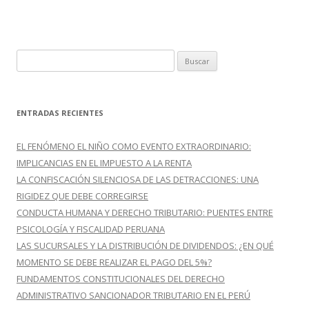
o
ti
k
r
B
u
s
c
ENTRADAS RECIENTES
a
r
EL FENÓMENO EL NIÑO COMO EVENTO EXTRAORDINARIO:
:
IMPLICANCIAS EN EL IMPUESTO A LA RENTA
LA CONFISCACIÓN SILENCIOSA DE LAS DETRACCIONES: UNA
RIGIDEZ QUE DEBE CORREGIRSE
CONDUCTA HUMANA Y DERECHO TRIBUTARIO: PUENTES ENTRE
PSICOLOGÍA Y FISCALIDAD PERUANA
LAS SUCURSALES Y LA DISTRIBUCIÓN DE DIVIDENDOS: ¿EN QUÉ
MOMENTO SE DEBE REALIZAR EL PAGO DEL 5%?
FUNDAMENTOS CONSTITUCIONALES DEL DERECHO
ADMINISTRATIVO SANCIONADOR TRIBUTARIO EN EL PERÚ