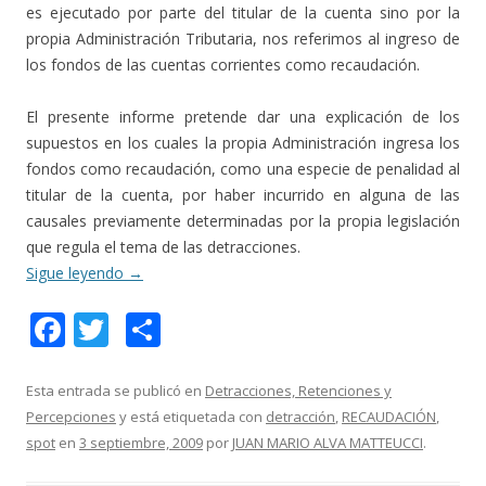
es ejecutado por parte del titular de la cuenta sino por la
propia Administración Tributaria, nos referimos al ingreso de
los fondos de las cuentas corrientes como recaudación.
El presente informe pretende dar una explicación de los
supuestos en los cuales la propia Administración ingresa los
fondos como recaudación, como una especie de penalidad al
titular de la cuenta, por haber incurrido en alguna de las
causales previamente determinadas por la propia legislación
que regula el tema de las detracciones.
Sigue leyendo
→
F
T
C
ac
w
o
e
itt
m
Esta entrada se publicó en
Detracciones, Retenciones y
Percepciones
y está etiquetada con
detracción
,
RECAUDACIÓN
,
b
er
p
spot
en
3 septiembre, 2009
por
JUAN MARIO ALVA MATTEUCCI
.
o
ar