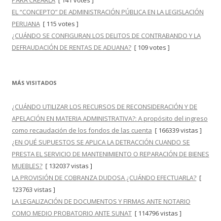
PARA CREARLA
[ 141 votes ]
EL “CONCEPTO” DE ADMINISTRACIÓN PÚBLICA EN LA LEGISLACIÓN
PERUANA
[ 115 votes ]
¿CUÁNDO SE CONFIGURAN LOS DELITOS DE CONTRABANDO Y LA
DEFRAUDACIÓN DE RENTAS DE ADUANA?
[ 109 votes ]
MÁS VISITADOS
¿CUÁNDO UTILIZAR LOS RECURSOS DE RECONSIDERACIÓN Y DE
APELACIÓN EN MATERIA ADMINISTRATIVA?: A propósito del ingreso
como recaudación de los fondos de las cuenta
[ 166339 vistas ]
¿EN QUÉ SUPUESTOS SE APLICA LA DETRACCIÓN CUANDO SE
PRESTA EL SERVICIO DE MANTENIMIENTO O REPARACIÓN DE BIENES
MUEBLES?
[ 132037 vistas ]
LA PROVISIÓN DE COBRANZA DUDOSA ¿CUÁNDO EFECTUARLA?
[
123763 vistas ]
LA LEGALIZACIÓN DE DOCUMENTOS Y FIRMAS ANTE NOTARIO
COMO MEDIO PROBATORIO ANTE SUNAT
[ 114796 vistas ]