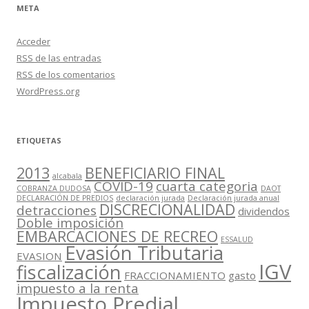
META
Acceder
RSS
de las entradas
RSS
de los comentarios
WordPress.org
ETIQUETAS
2013
BENEFICIARIO FINAL
alcabala
COVID-19
cuarta categoria
COBRANZA DUDOSA
DAOT
DECLARACIÓN DE PREDIOS
declaración jurada
Declaración jurada anual
DISCRECIONALIDAD
detracciones
dividendos
Doble imposición
EMBARCACIONES DE RECREO
ESSALUD
Evasión Tributaria
EVASION
IGV
fiscalización
FRACCIONAMIENTO
gasto
impuesto a la renta
Impuesto Predial