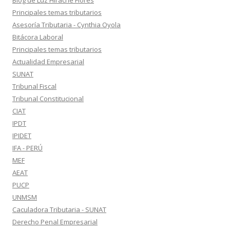
Blog de Luz Hirache Flores
Principales temas tributarios
Asesoría Tributaria - Cynthia Oyola
Bitácora Laboral
Principales temas tributarios
Actualidad Empresarial
SUNAT
Tribunal Fiscal
Tribunal Constitucional
CIAT
IPDT
IPIDET
IFA - PERÚ
MEF
AEAT
PUCP
UNMSM
Caculadora Tributaria - SUNAT
Derecho Penal Empresarial