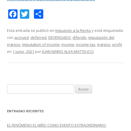
F
T
C
ac
w
o
e
itt
m
Esta entrada se publicó en
Impuesto a la Renta
y está etiquetada
con
accrued
,
deferred
,
DEVENGADO
,
diferido
,
imputación del
b
er
p
ingreso
,
imputation of income
,
income
,
income tax
,
ingreso
,
profit
o
ar
en
1 junio, 2021
por
JUAN MARIO ALVA MATTEUCCI
.
o
ti
k
r
B
u
s
c
ENTRADAS RECIENTES
a
r
EL FENÓMENO EL NIÑO COMO EVENTO EXTRAORDINARIO:
: