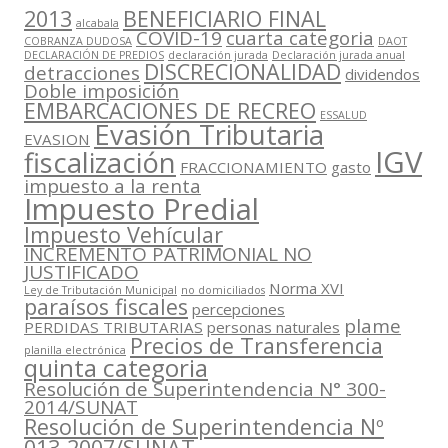
2013
BENEFICIARIO FINAL
alcabala
COVID-19
cuarta categoria
COBRANZA DUDOSA
DAOT
DECLARACIÓN DE PREDIOS
declaración jurada
Declaración jurada anual
DISCRECIONALIDAD
detracciones
dividendos
Doble imposición
EMBARCACIONES DE RECREO
ESSALUD
Evasión Tributaria
EVASION
IGV
fiscalización
FRACCIONAMIENTO
gasto
impuesto a la renta
Impuesto Predial
Impuesto Vehícular
INCREMENTO PATRIMONIAL NO
JUSTIFICADO
Norma XVI
Ley de Tributación Municipal
no domiciliados
paraísos fiscales
percepciones
plame
PERDIDAS TRIBUTARIAS
personas naturales
Precios de Transferencia
planilla electrónica
quinta categoria
Resolución de Superintendencia N° 300-
2014/SUNAT
Resolución de Superintendencia Nº
013-2007/SUNAT