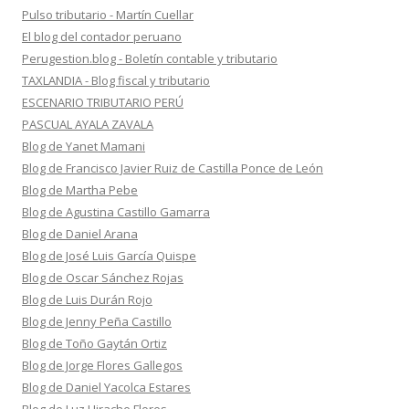
Pulso tributario - Martín Cuellar
El blog del contador peruano
Perugestion.blog - Boletín contable y tributario
TAXLANDIA - Blog fiscal y tributario
ESCENARIO TRIBUTARIO PERÚ
PASCUAL AYALA ZAVALA
Blog de Yanet Mamani
Blog de Francisco Javier Ruiz de Castilla Ponce de León
Blog de Martha Pebe
Blog de Agustina Castillo Gamarra
Blog de Daniel Arana
Blog de José Luis García Quispe
Blog de Oscar Sánchez Rojas
Blog de Luis Durán Rojo
Blog de Jenny Peña Castillo
Blog de Toño Gaytán Ortiz
Blog de Jorge Flores Gallegos
Blog de Daniel Yacolca Estares