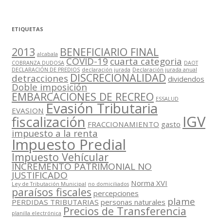
ETIQUETAS
2013
BENEFICIARIO FINAL
alcabala
COVID-19
cuarta categoria
COBRANZA DUDOSA
DAOT
DECLARACIÓN DE PREDIOS
declaración jurada
Declaración jurada anual
DISCRECIONALIDAD
detracciones
dividendos
Doble imposición
EMBARCACIONES DE RECREO
ESSALUD
Evasión Tributaria
EVASION
IGV
fiscalización
FRACCIONAMIENTO
gasto
impuesto a la renta
Impuesto Predial
Impuesto Vehícular
INCREMENTO PATRIMONIAL NO
JUSTIFICADO
Norma XVI
Ley de Tributación Municipal
no domiciliados
paraísos fiscales
percepciones
plame
PERDIDAS TRIBUTARIAS
personas naturales
Precios de Transferencia
planilla electrónica