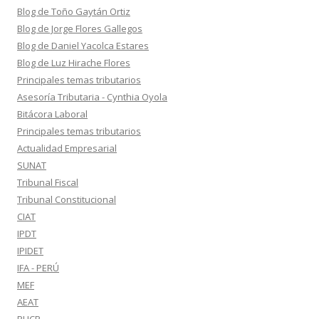
Blog de Toño Gaytán Ortiz
Blog de Jorge Flores Gallegos
Blog de Daniel Yacolca Estares
Blog de Luz Hirache Flores
Principales temas tributarios
Asesoría Tributaria - Cynthia Oyola
Bitácora Laboral
Principales temas tributarios
Actualidad Empresarial
SUNAT
Tribunal Fiscal
Tribunal Constitucional
CIAT
IPDT
IPIDET
IFA - PERÚ
MEF
AEAT