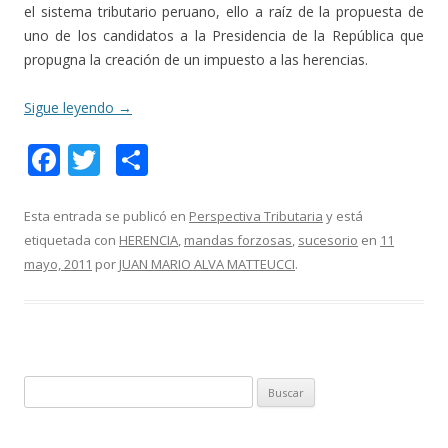
el sistema tributario peruano, ello a raíz de la propuesta de
uno de los candidatos a la Presidencia de la República que
propugna la creación de un impuesto a las herencias.
Sigue leyendo
→
F
T
C
ac
w
o
e
itt
m
Esta entrada se publicó en
Perspectiva Tributaria
y está
etiquetada con
HERENCIA
,
mandas forzosas
,
sucesorio
en
11
b
er
p
mayo, 2011
por
JUAN MARIO ALVA MATTEUCCI
.
o
ar
o
ti
k
r
B
u
s