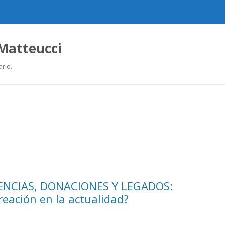
 Matteucci
ario.
Ir
al
contenido
ENCIAS, DONACIONES Y LEGADOS:
reación en la actualidad?