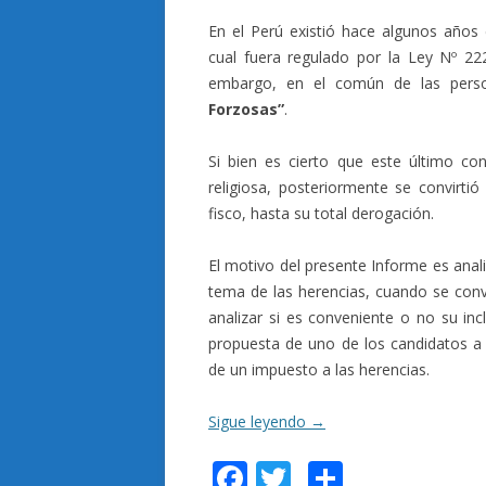
En el Perú existió hace algunos años
cual fuera regulado por la Ley Nº 22
embargo, en el común de las pers
Forzosas”
.
Si bien es cierto que este último co
religiosa, posteriormente se convirti
fisco, hasta su total derogación.
El motivo del presente Informe es anali
tema de las herencias, cuando se convi
analizar si es conveniente o no su incl
propuesta de uno de los candidatos a 
de un impuesto a las herencias.
Sigue leyendo
→
F
T
C