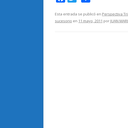
ac
w
o
e
itt
m
Esta entrada se publicó en
Perspectiva Tr
sucesorio
en
11 mayo, 2011
por
JUAN MAR
b
er
p
o
ar
o
ti
k
r