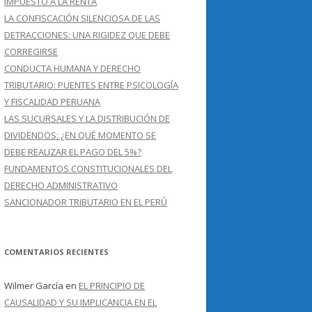
IMPUESTO A LA RENTA
LA CONFISCACIÓN SILENCIOSA DE LAS
DETRACCIONES: UNA RIGIDEZ QUE DEBE
CORREGIRSE
CONDUCTA HUMANA Y DERECHO
TRIBUTARIO: PUENTES ENTRE PSICOLOGÍA
Y FISCALIDAD PERUANA
LAS SUCURSALES Y LA DISTRIBUCIÓN DE
DIVIDENDOS: ¿EN QUÉ MOMENTO SE
DEBE REALIZAR EL PAGO DEL 5%?
FUNDAMENTOS CONSTITUCIONALES DEL
DERECHO ADMINISTRATIVO
SANCIONADOR TRIBUTARIO EN EL PERÚ
COMENTARIOS RECIENTES
Wilmer García
en
EL PRINCIPIO DE
CAUSALIDAD Y SU IMPLICANCIA EN EL