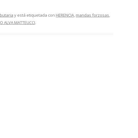
ibutaria
y está etiquetada con
HERENCIA
,
mandas forzosas
,
IO ALVA MATTEUCCI
.