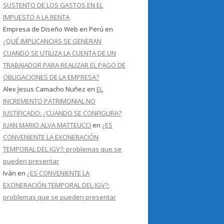
SUSTENTO DE LOS GASTOS EN EL
IMPUESTO A LA RENTA
Empresa de Diseño Web en Perú
en
¿QUÉ IMPLICANCIAS SE GENERAN
CUANDO SE UTILIZA LA CUENTA DE UN
TRABAJADOR PARA REALIZAR EL PAGO DE
OBLIGACIONES DE LA EMPRESA?
Alex Jesus Camacho Nuñez
en
EL
INCREMENTO PATRIMONIAL NO
JUSTIFICADO: ¿CUANDO SE CONFIGURA?
JUAN MARIO ALVA MATTEUCCI
en
¿ES
CONVENIENTE LA EXONERACIÓN
TEMPORAL DEL IGV?: problemas que se
pueden presentar
Iván
en
¿ES CONVENIENTE LA
EXONERACIÓN TEMPORAL DEL IGV?:
problemas que se pueden presentar