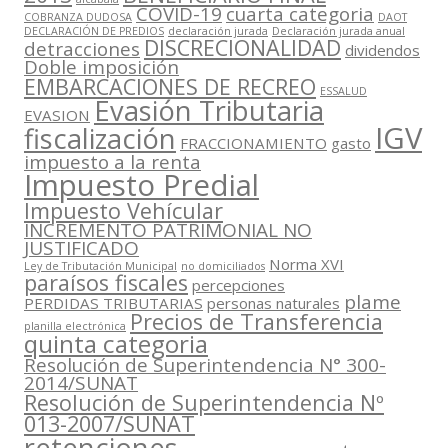
COVID-19
cuarta categoria
COBRANZA DUDOSA
DAOT
DECLARACIÓN DE PREDIOS
declaración jurada
Declaración jurada anual
DISCRECIONALIDAD
detracciones
dividendos
Doble imposición
EMBARCACIONES DE RECREO
ESSALUD
Evasión Tributaria
EVASION
IGV
fiscalización
FRACCIONAMIENTO
gasto
impuesto a la renta
Impuesto Predial
Impuesto Vehícular
INCREMENTO PATRIMONIAL NO
JUSTIFICADO
Norma XVI
Ley de Tributación Municipal
no domiciliados
paraísos fiscales
percepciones
plame
PERDIDAS TRIBUTARIAS
personas naturales
Precios de Transferencia
planilla electrónica
quinta categoria
Resolución de Superintendencia N° 300-
2014/SUNAT
Resolución de Superintendencia Nº
013-2007/SUNAT
retenciones