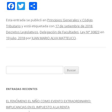
F
T
C
ac
w
o
e
itt
m
Esta entrada se publicó en
Principios Generales y Código
Tributario
y está etiquetada con
17 de setiembre de 2018
,
b
er
p
Decretos Legislativos
,
Delegación de Facultades
,
Ley N° 30823
en
o
ar
19 julio, 2018
por
JUAN MARIO ALVA MATTEUCCI
.
o
ti
k
r
B
u
s
c
ENTRADAS RECIENTES
a
r
EL FENÓMENO EL NIÑO COMO EVENTO EXTRAORDINARIO:
:
IMPLICANCIAS EN EL IMPUESTO A LA RENTA