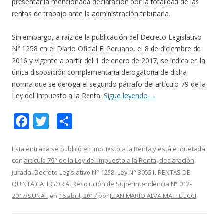
presentar la mencionada declaración por la totalidad de las
rentas de trabajo ante la administración tributaria.
Sin embargo, a raíz de la publicación del Decreto Legislativo
N° 1258 en el Diario Oficial El Peruano, el 8 de diciembre de
2016 y vigente a partir del 1 de enero de 2017, se indica en la
única disposición complementaria derogatoria de dicha
norma que se deroga el segundo párrafo del artículo 79 de la
Ley del Impuesto a la Renta.
Sigue leyendo
→
F
T
C
ac
w
o
e
itt
m
Esta entrada se publicó en
Impuesto a la Renta
y está etiquetada
con
artículo 79° de la Ley del Impuesto a la Renta
,
declaración
b
er
p
jurada
,
Decreto Legislativo N° 1258
,
Ley N° 30551
,
RENTAS DE
o
ar
QUINTA CATEGORIA
,
Resolución de Superintendencia N° 012-
o
ti
2017/SUNAT
en
16 abril, 2017
por
JUAN MARIO ALVA MATTEUCCI
.
k
r