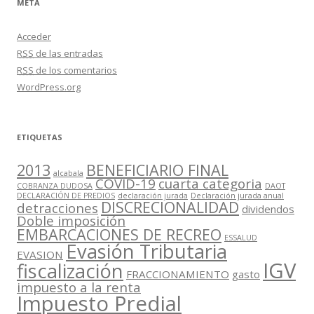
META
Acceder
RSS
de las entradas
RSS
de los comentarios
WordPress.org
ETIQUETAS
2013
BENEFICIARIO FINAL
alcabala
COVID-19
cuarta categoria
COBRANZA DUDOSA
DAOT
DECLARACIÓN DE PREDIOS
declaración jurada
Declaración jurada anual
DISCRECIONALIDAD
detracciones
dividendos
Doble imposición
EMBARCACIONES DE RECREO
ESSALUD
Evasión Tributaria
EVASION
IGV
fiscalización
FRACCIONAMIENTO
gasto
impuesto a la renta
Impuesto Predial