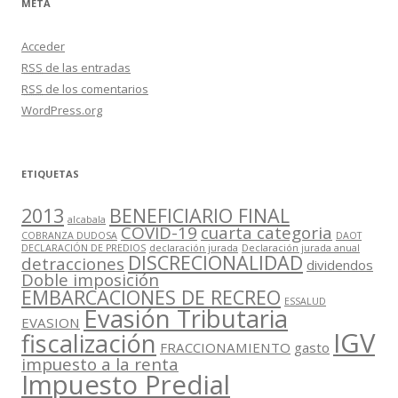
META
Acceder
RSS
de las entradas
RSS
de los comentarios
WordPress.org
ETIQUETAS
2013
BENEFICIARIO FINAL
alcabala
COVID-19
cuarta categoria
COBRANZA DUDOSA
DAOT
DECLARACIÓN DE PREDIOS
declaración jurada
Declaración jurada anual
DISCRECIONALIDAD
detracciones
dividendos
Doble imposición
EMBARCACIONES DE RECREO
ESSALUD
Evasión Tributaria
EVASION
IGV
fiscalización
FRACCIONAMIENTO
gasto
impuesto a la renta
Impuesto Predial