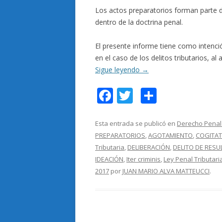
Los actos preparatorios forman parte
dentro de la doctrina penal.
El presente informe tiene como intenció
en el caso de los delitos tributarios, al
Sigue leyendo
→
F
T
C
ac
w
o
e
itt
m
Esta entrada se publicó en
Derecho Penal 
PREPARATORIOS
,
AGOTAMIENTO
,
COGITAT
b
er
p
Tributaria
,
DELIBERACIÓN
,
DELITO DE RES
o
ar
IDEACIÓN
,
Iter criminis
,
Ley Penal Tributari
o
ti
2017
por
JUAN MARIO ALVA MATTEUCCI
.
k
r