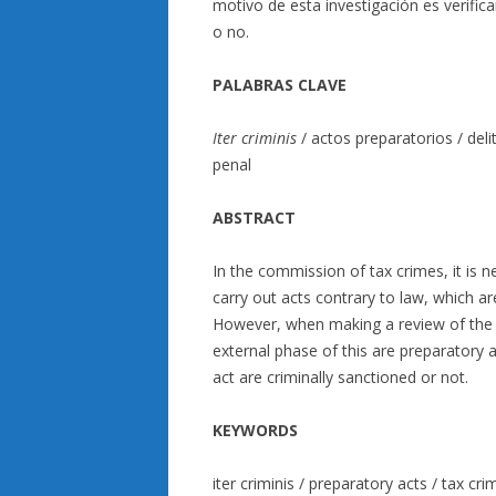
motivo de esta investigación es verifi
o no.
PALABRAS CLAVE
Iter criminis
/ actos preparatorios / deli
penal
ABSTRACT
In the commission of tax crimes, it is n
carry out acts contrary to law, which a
However, when making a review of the it
external phase of this are preparatory ac
act are criminally sanctioned or not.
KEYWORDS
iter criminis / preparatory acts / tax cri