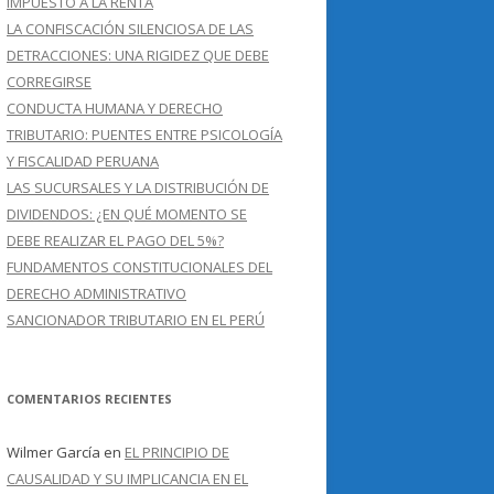
IMPUESTO A LA RENTA
LA CONFISCACIÓN SILENCIOSA DE LAS
DETRACCIONES: UNA RIGIDEZ QUE DEBE
CORREGIRSE
CONDUCTA HUMANA Y DERECHO
TRIBUTARIO: PUENTES ENTRE PSICOLOGÍA
Y FISCALIDAD PERUANA
LAS SUCURSALES Y LA DISTRIBUCIÓN DE
DIVIDENDOS: ¿EN QUÉ MOMENTO SE
DEBE REALIZAR EL PAGO DEL 5%?
FUNDAMENTOS CONSTITUCIONALES DEL
DERECHO ADMINISTRATIVO
SANCIONADOR TRIBUTARIO EN EL PERÚ
COMENTARIOS RECIENTES
Wilmer García
en
EL PRINCIPIO DE
CAUSALIDAD Y SU IMPLICANCIA EN EL