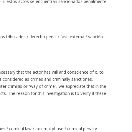
car si estos actos se encuentran sancionados penalmente
tos tributarios / derecho penal / fase externa / sanción
ecessary that the actor has will and conscience of it, to
re considered as crimes and criminally sanctiones.
er criminis or “way of crime”, we appreciate that in the
ts. The reason for this investigation is to verify if these
mes / criminal law / external phase / criminal penalty