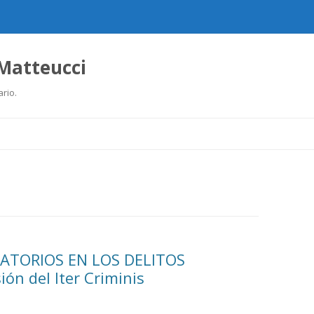
 Matteucci
ario.
Ir
al
contenido
ATORIOS EN LOS DELITOS
ón del Iter Criminis