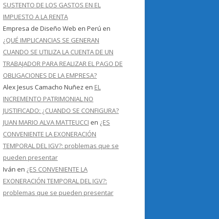
SUSTENTO DE LOS GASTOS EN EL
IMPUESTO A LA RENTA
Empresa de Diseño Web en Perú
en
¿QUÉ IMPLICANCIAS SE GENERAN
CUANDO SE UTILIZA LA CUENTA DE UN
TRABAJADOR PARA REALIZAR EL PAGO DE
OBLIGACIONES DE LA EMPRESA?
Alex Jesus Camacho Nuñez
en
EL
INCREMENTO PATRIMONIAL NO
JUSTIFICADO: ¿CUANDO SE CONFIGURA?
JUAN MARIO ALVA MATTEUCCI
en
¿ES
CONVENIENTE LA EXONERACIÓN
TEMPORAL DEL IGV?: problemas que se
pueden presentar
Iván
en
¿ES CONVENIENTE LA
EXONERACIÓN TEMPORAL DEL IGV?:
problemas que se pueden presentar