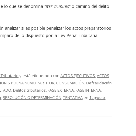
 de lo que se denomina
“iter criminis”
o camino del delito
n analizar si es posible penalizar los actos preparatorios
 amparo de lo dispuesto por la Ley Penal Tributaria.
Tributario
y está etiquetada con
ACTOS EJECUTIVOS
,
ACTOS
IONIS POENA NEMO PARTITUR
,
CONSUMACIÓN
,
Defraudación
ULTADO
,
Delitos tributarios
,
FASE EXTERNA
,
FASE INTERNA
,
a
,
RESOLUCIÓN O DETERMINACIÓN
,
TENTATIVA
en
1 agosto,