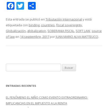
F
T
C
ac
w
o
e
itt
m
Esta entrada se publicó en
Tributación Internacional
y está
etiquetada con
binding
,
countries
,
fiscal sovereignty
,
b
er
p
Globalización
,
globalization
,
SOBERANIA FISCAL
,
SOFT LAW
,
source
o
ar
of law
en
14 septiembre, 2017
por
JUAN MARIO ALVA MATTEUCCI
.
o
ti
k
r
B
u
s
c
ENTRADAS RECIENTES
a
r
EL FENÓMENO EL NIÑO COMO EVENTO EXTRAORDINARIO:
:
IMPLICANCIAS EN EL IMPUESTO A LA RENTA