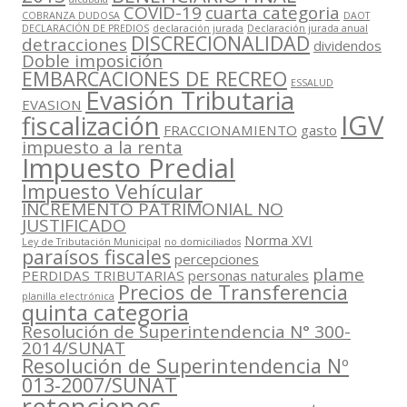
COVID-19
cuarta categoria
COBRANZA DUDOSA
DAOT
DECLARACIÓN DE PREDIOS
declaración jurada
Declaración jurada anual
DISCRECIONALIDAD
detracciones
dividendos
Doble imposición
EMBARCACIONES DE RECREO
ESSALUD
Evasión Tributaria
EVASION
IGV
fiscalización
FRACCIONAMIENTO
gasto
impuesto a la renta
Impuesto Predial
Impuesto Vehícular
INCREMENTO PATRIMONIAL NO
JUSTIFICADO
Norma XVI
Ley de Tributación Municipal
no domiciliados
paraísos fiscales
percepciones
plame
PERDIDAS TRIBUTARIAS
personas naturales
Precios de Transferencia
planilla electrónica
quinta categoria
Resolución de Superintendencia N° 300-
2014/SUNAT
Resolución de Superintendencia Nº
013-2007/SUNAT
retenciones