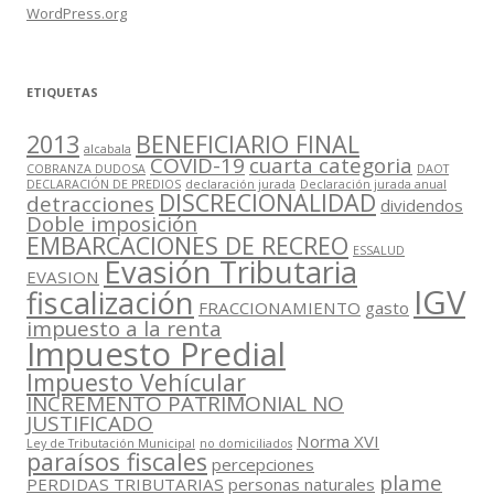
WordPress.org
ETIQUETAS
2013
BENEFICIARIO FINAL
alcabala
COVID-19
cuarta categoria
COBRANZA DUDOSA
DAOT
DECLARACIÓN DE PREDIOS
declaración jurada
Declaración jurada anual
DISCRECIONALIDAD
detracciones
dividendos
Doble imposición
EMBARCACIONES DE RECREO
ESSALUD
Evasión Tributaria
EVASION
IGV
fiscalización
FRACCIONAMIENTO
gasto
impuesto a la renta
Impuesto Predial
Impuesto Vehícular
INCREMENTO PATRIMONIAL NO
JUSTIFICADO
Norma XVI
Ley de Tributación Municipal
no domiciliados
paraísos fiscales
percepciones
plame
PERDIDAS TRIBUTARIAS
personas naturales