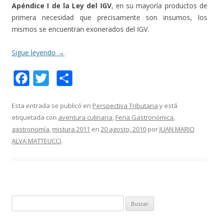
Apéndice I de la Ley del IGV
, en su mayoría productos de
primera necesidad que precisamente son insumos, los
mismos se encuentran exonerados del IGV.
Sigue leyendo
→
F
T
C
ac
w
o
e
itt
m
Esta entrada se publicó en
Perspectiva Tributaria
y está
etiquetada con
aventura culinaria
,
Feria Gastronómica
,
b
er
p
gastronomía
,
mistura 2011
en
20 agosto, 2010
por
JUAN MARIO
o
ar
ALVA MATTEUCCI
.
o
ti
k
r
B
u