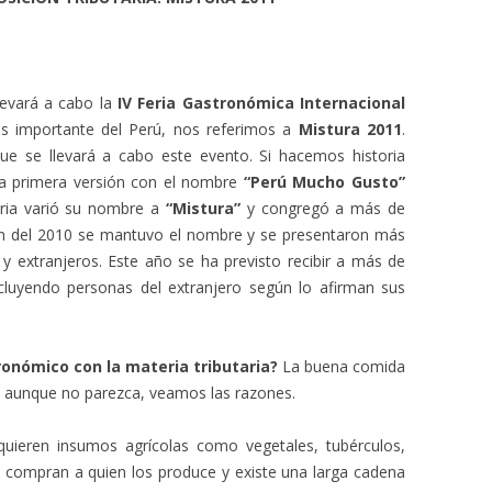
levará a cabo la
IV Feria Gastronómica Internacional
s importante del Perú, nos referimos a
Mistura 2011
.
que se llevará a cabo este evento. Si hacemos historia
la primera versión con el nombre
“Perú Mucho Gusto”
feria varió su nombre a
“Mistura”
y congregó a más de
sión del 2010 se mantuvo el nombre y se presentaron más
 y extranjeros. Este año se ha previsto recibir a más de
ncluyendo personas del extranjero según lo afirman sus
onómico con la materia tributaria?
La buena comida
o aunque no parezca, veamos las razones.
quieren insumos agrícolas como vegetales, tubérculos,
 se compran a quien los produce y existe una larga cadena