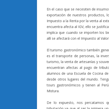
En el caso que se necesiten de insumos
exportación de nuestros productos, lo
Impuesto a la Renta por la venta al ext
encuentra afecta al IGV, ello se justifica
implica que cuando se importen los b
allí se afectará con el Impuesto al Valo
El turismo gastronómico también gener
es el transporte de personas, la inver
turismo, la venta de artesanías y souv
encuentran afectas al pago de tribut
alumnos de una Escuela de Cocina de 
desde otros lugares del mundo. Teng
tours gastronómicos y tienen al Per
Mistura.
De lo expuesto, nos percatamos qu
tributación ya que al ser la primera u