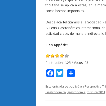
tributaria se aplica a éstas, en la med
como hechos imponibles.
Desde acá felicitamos a la Sociedad P
IV Feria Gastronómica Internacional d
actividad crece, de manera indirecta lo 
¡Bon Appétit!
Puntuación:
4.25
/ Votos:
28
F
T
C
ac
w
o
e
itt
m
Esta entrada se publicó en
Perspectiva Tr
Gastronómica
,
gastronomía
,
mistura 2011
b
er
p
o
ar