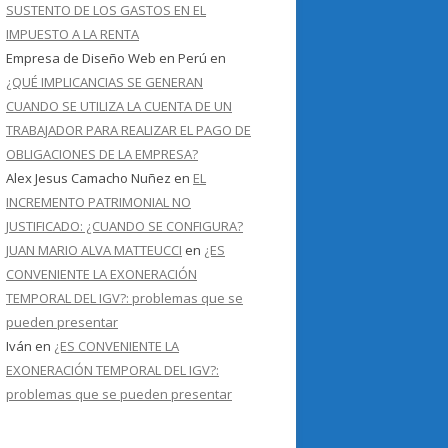
SUSTENTO DE LOS GASTOS EN EL
IMPUESTO A LA RENTA
Empresa de Diseño Web en Perú
en
¿QUÉ IMPLICANCIAS SE GENERAN
CUANDO SE UTILIZA LA CUENTA DE UN
TRABAJADOR PARA REALIZAR EL PAGO DE
OBLIGACIONES DE LA EMPRESA?
Alex Jesus Camacho Nuñez
en
EL
INCREMENTO PATRIMONIAL NO
JUSTIFICADO: ¿CUANDO SE CONFIGURA?
JUAN MARIO ALVA MATTEUCCI
en
¿ES
CONVENIENTE LA EXONERACIÓN
TEMPORAL DEL IGV?: problemas que se
pueden presentar
Iván
en
¿ES CONVENIENTE LA
EXONERACIÓN TEMPORAL DEL IGV?:
problemas que se pueden presentar