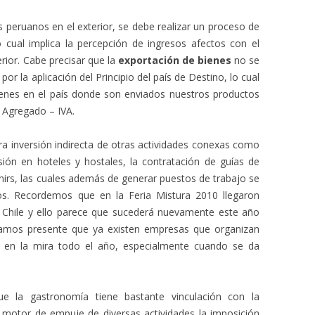
 peruanos en el exterior, se debe realizar un proceso de
 cual implica la percepción de ingresos afectos con el
erior. Cabe precisar que la
exportación de bienes
no se
 por la aplicación del Principio del país de Destino, lo cual
ienes en el país donde son enviados nuestros productos
r Agregado – IVA.
a inversión indirecta de otras actividades conexas como
sión en hoteles y hostales, la contratación de guías de
enirs, las cuales además de generar puestos de trabajo se
os. Recordemos que en la Feria Mistura 2010 llegaron
Chile y ello parece que sucederá nuevamente este año
amos presente que ya existen empresas que organizan
ú en la mira todo el año, especialmente cuando se da
e la gastronomía tiene bastante vinculación con la
n motor de empuje de diversas actividades la imposición