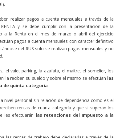
l).
ben realizar pagos a cuenta mensuales a través de la
 RENTA y se debe cumplir con la presentación de la
o a la Renta en el mes de marzo o abril del ejercicio
efectúan pagos a cuenta mensuales con caracter definitivo
ratándose del RUS solo se realizan pagos mensuales y no
d.
el valet parking, la azafata, el maitre, el somelier, los
planilla reciben su sueldo y sobre el mismo se efectúan
las
a de quinta categoría
.
 a nivel personal sin relación de dependencia como es el
erciben rentas de cuarta categoría y que si superan los
e les efectuarán
las retenciones del Impuesto a la
a las rentas de trabajo debe declararlas a través de la