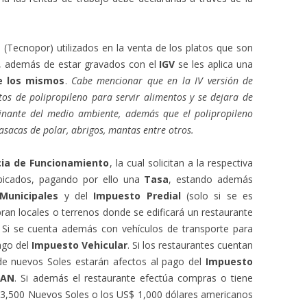
(Tecnopor) utilizados en la venta de los platos que son
do, además de estar gravados con el
IGV
se les aplica una
e los mismos
.
Cabe mencionar que en la IV versión de
tos de polipropileno para servir alimentos y se dejara de
minante del medio ambiente, además que el polipropileno
casacas de polar, abrigos, mantas entre otros.
cia de Funcionamiento
, la cual solicitan a la respectiva
bicados, pagando por ello una
Tasa
, estando además
 Municipales
y del
Impuesto Predial
(solo si se es
pran locales o terrenos donde se edificará un restaurante
. Si se cuenta además con vehículos de transporte para
pago del
Impuesto Vehicular
. Si los restaurantes cuentan
n de nuevos Soles estarán afectos al pago del
Impuesto
TAN
. Si además el restaurante efectúa compras o tiene
/. 3,500 Nuevos Soles o los US$ 1,000 dólares americanos