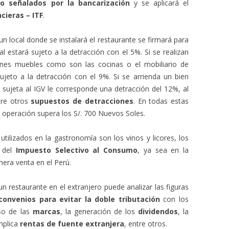
go señalados por la bancarización
y se aplicará el
cieras – ITF
.
 un local donde se instalará el restaurante se firmará para
al estará sujeto a la detracción con el 5%. Si se realizan
nes muebles como son las cocinas o el mobiliario de
ujeto a la detracción con el 9%. Si se arrienda un bien
sujeta al IGV le corresponde una detracción del 12%, al
tre otros
supuestos de detracciones
. En todas estas
la operación supera los S/. 700 Nuevos Soles.
ilizados en la gastronomía son los vinos y licores, los
n del
Impuesto Selectivo al Consumo
, ya sea en la
era venta en el Perú.
un restaurante en el extranjero puede analizar las figuras
convenios para evitar la doble tributación
con los
uso de las
marcas
, la generación de los
dividendos
, la
implica
rentas de fuente extranjera
, entre otros.