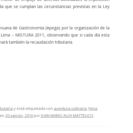
ida que se cumplan las circunstancias previstas en la Ley
eruana de Gastronomía (Apega) por la organización de la
e Lima – MISTURA 2011, observando que si cada día esta
hará también la recaudación tributaria.
ibutaria
y está etiquetada con
aventura culinaria
,
Feria
en
20 agosto, 2010
por
JUAN MARIO ALVA MATTEUCCI
.