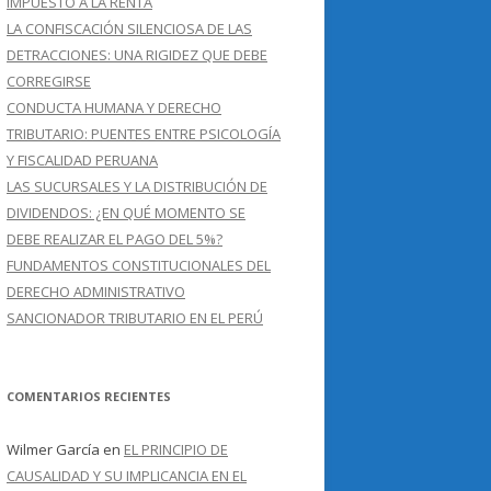
IMPUESTO A LA RENTA
LA CONFISCACIÓN SILENCIOSA DE LAS
DETRACCIONES: UNA RIGIDEZ QUE DEBE
CORREGIRSE
CONDUCTA HUMANA Y DERECHO
TRIBUTARIO: PUENTES ENTRE PSICOLOGÍA
Y FISCALIDAD PERUANA
LAS SUCURSALES Y LA DISTRIBUCIÓN DE
DIVIDENDOS: ¿EN QUÉ MOMENTO SE
DEBE REALIZAR EL PAGO DEL 5%?
FUNDAMENTOS CONSTITUCIONALES DEL
DERECHO ADMINISTRATIVO
SANCIONADOR TRIBUTARIO EN EL PERÚ
COMENTARIOS RECIENTES
Wilmer García
en
EL PRINCIPIO DE
CAUSALIDAD Y SU IMPLICANCIA EN EL